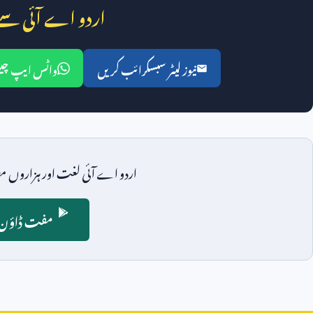
اردو اے آئی سے
نیوز لیٹر سبسکرائب کریں
واٹس ایپ چین
اردو اے آئی لغت اور ہزاروں مض
مفت ڈاؤن ل