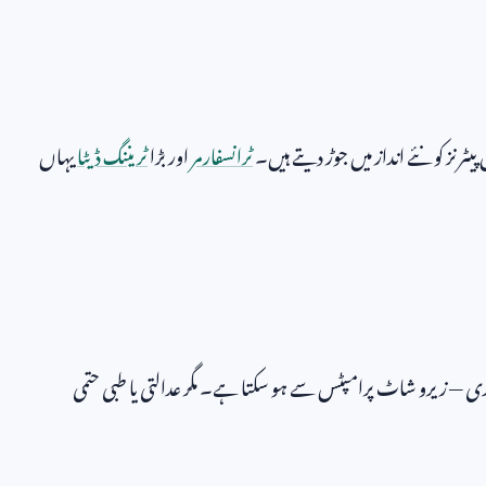
رنز کو نئے انداز میں جوڑ دیتے ہیں۔
ٹرانسفارمر
اور بڑا
ٹریننگ ڈیٹا
یہاں
جہ بندی — زیرو شاٹ پرامپٹس سے ہو سکتا ہے۔ مگر عدالتی یا طبی حتمی