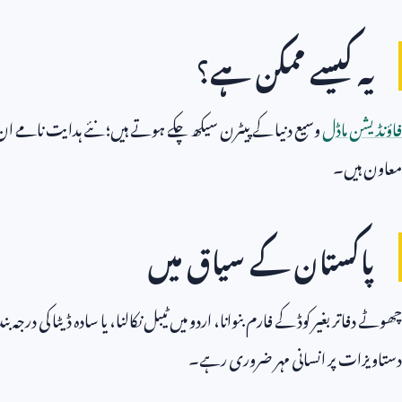
یہ کیسے ممکن ہے؟
فاؤنڈیشن ماڈل
وسیع دنیا کے پیٹرن سیکھ چکے ہوتے ہیں؛ نئے ہدایت نامے ان پیٹ
معاون ہیں۔
پاکستان کے سیاق میں
چھوٹے دفاتر بغیر کوڈ کے فارم بنوانا، اردو میں ٹیبل نکالنا، یا سادہ ڈیٹا کی در
دستاویزات پر انسانی مہر ضروری رہے۔