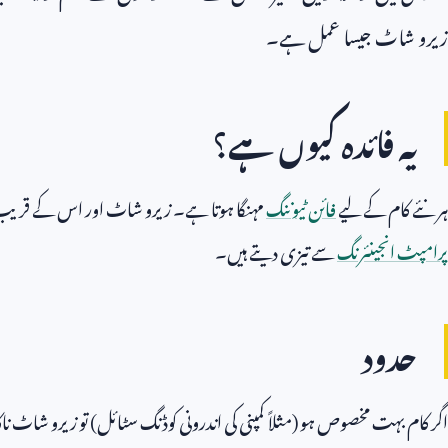
زیرو شاٹ جیسا عمل ہے۔
یہ فائدہ کیوں ہے؟
ہر نئے کام کے لیے
فائن ٹیوننگ
مہنگا ہوتا ہے۔ زیرو شاٹ اور اس کے قریب 
پرامپٹ انجینئرنگ
سے تیزی دیتے ہیں۔
حدود
اگر کام بہت مخصوص ہو (مثلاً کمپنی کی اندرونی کوڈنگ سٹائل) تو زیرو شاٹ ن