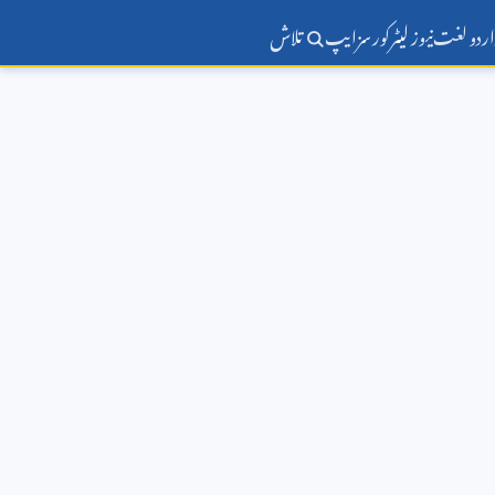
اردو لغت
نیوز لیٹر
کورسز
ایپ
تلاش