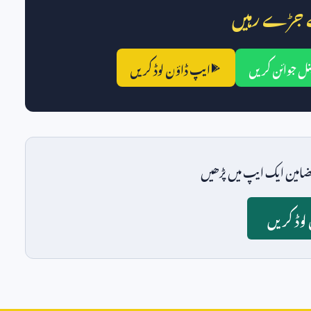
 جڑے رہیں
ل جوائن کریں
ایپ ڈاؤن لوڈ کریں
امین ایک ایپ میں پڑھیں
وڈ کریں