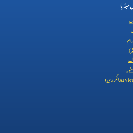
میڈیا
ک
ب
رام
ٹر)
اک
ٹور
AI Vie
انگریزی)