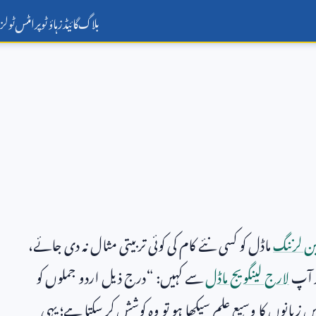
بلاگ
گائیڈز
ہاؤ ٹو
پرامٹس
ٹولز
ن لرننگ
ماڈل کو کسی نئے کام کی کوئی تربیتی مثال نہ دی جائے،
ر آپ
لارج لینگویج ماڈل
سے کہیں: “درج ذیل اردو جملوں کو
زبانوں کا وسیع علم سیکھا ہو تو وہ کوشش کر سکتا ہے؛ یہی