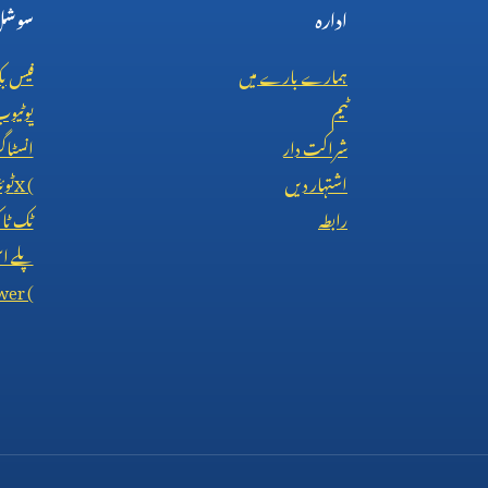
ادارہ
سوشل 
ہمارے بارے میں
فیس ب
ٹیم
یوٹیو
شراکت دار
انسٹاگ
اشتہار دیں
X (
ٹوئ
رابطہ
ٹک ٹ
پلے اس
wer (