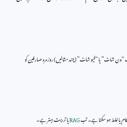
“ون شاٹ” یا “فیو شاٹ” (چند مثالیں) روزمرہ صارفین کو
اکام یا غلط ہو سکتا ہے۔ تب
RAG
یا تربیت بہتر ہے۔