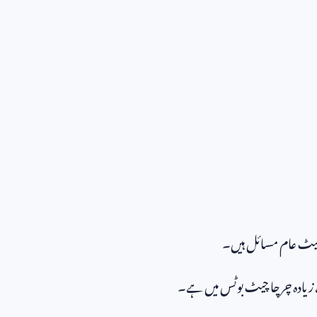
میٹ عام مسائل ہیں۔
زیادہ چرچا چیٹ بوٹس میں ہے۔