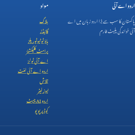
اردو اے آئی
مواد
پاکستان کا سب سے بڑا اردو زبان میں اے
بلاگ
آئی خواندگی پلیٹ فارم
گائیڈز
ہاؤ ٹو ٹیوٹوریلز
پرامٹ کلیکشنز
اے آئی ٹولز
اردو اے آئی لغت
تلاش
نیوز لیٹر
اردو
AI
چیٹ
کوڈ پریویو