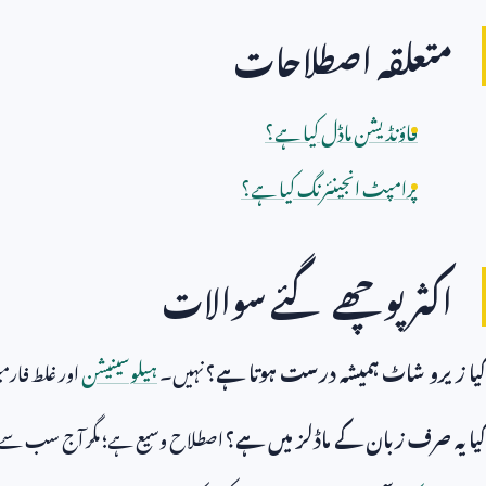
متعلقہ اصطلاحات
فاؤنڈیشن ماڈل کیا ہے؟
پرامپٹ انجینئرنگ کیا ہے؟
اکثر پوچھے گئے سوالات
کیا زیرو شاٹ ہمیشہ درست ہوتا ہے؟
نہیں۔
ہیلوسینیشن
اور غلط فار
کیا یہ صرف زبان کے ماڈلز میں ہے؟
اصطلاح وسیع ہے؛ مگر آج سب سے 