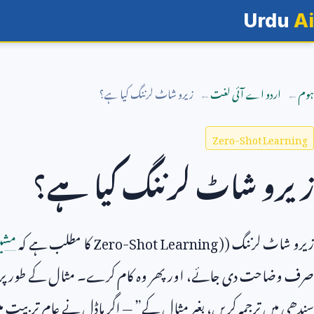
Urdu
Ai
ہوم
اردو اے آئی لغت
زیرو شاٹ لرننگ کیا ہے؟
Zero-Shot Learning
زیرو شاٹ لرننگ کیا ہے؟
زیرو شاٹ لرننگ (
Zero-Shot Learning)
کا مطلب ہے کہ
مشی
صرف وضاحت دی جائے، اور پھر وہ کام کرے۔ مثال کے طور پ
سندھی میں ترجمہ کریں، بغیر مثال کے” — اگر ماڈل نے عام تربیت میں 