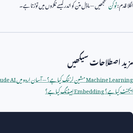
اگلا قدم:
ٹوکن
سمجھیں — ماڈل متن کو اندر کیسے ٹکڑوں میں توڑتا ہے۔
مزید اصطلاحات سیکھیں
Machine Learning
مشین لرننگ کیا ہے؟ — آسان اردو میں
ude AI
ایجنٹ کیا ہے؟
Embedding
امبیڈنگ کیا ہے؟