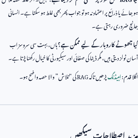
ہو جائے یا ذرائع پر اعتماد نہ ہو تو جواب پھر بھی غلط ہو سکتا ہے۔ انسانی
جانچ ضروری رہتی ہے۔
کیا چھوٹے کاروبار کے لیے ممکن ہے؟
ہاں، بہت سی سروسز اب
آسان ٹولز دیتی ہیں، مگر ڈیٹا کی صفائی اور سیکیورٹی کا خیال رکھنا پڑتا ہے۔
اگلا قدم:
امبیڈنگ
پڑھیں تاکہ
RAG
کی “تلاش” والا حصہ واضح ہو۔
مزید اصطلاحات سیکھیں