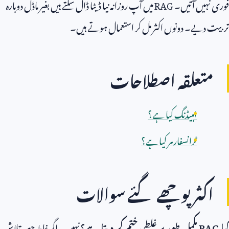
فوری نہیں آتیں۔
RAG
میں آپ روزانہ نیا ڈیٹا ڈال سکتے ہیں بغیر ماڈل دوبارہ
تربیت دیے۔ دونوں اکثر مل کر استعمال ہوتے ہیں۔
متعلقہ اصطلاحات
امبیڈنگ کیا ہے؟
ٹرانسفارمر کیا ہے؟
اکثر پوچھے گئے سوالات
کیا
RAG
مکمل طور پر غلطی ختم کر دیتا ہے؟
نہیں۔ اگر غلط حصہ تلاش