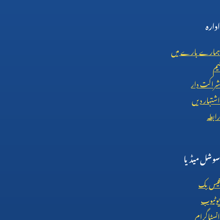
ادارہ
ہمارے بارے میں
ٹیم
شراکت دار
اشتہار دیں
رابطہ
سوشل میڈیا
فیس بک
یوٹیوب
انسٹاگرام