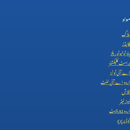
مواد
بلاگ
گائیڈز
ہاؤ ٹو ٹیوٹوریلز
پرامٹ کلیکشنز
اے آئی ٹولز
اردو اے آئی لغت
تلاش
نیوز لیٹر
اردو
AI
چیٹ
کوڈ پریویو