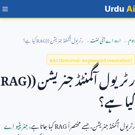
Urdu
Ai
ہوم
اردو اے آئی لغت
رٹریول آگمنٹڈ جنریشن (
RAG)
کیا ہے؟
RAG (Retrieval-Augmented Generation)
رٹریول آگمنٹڈ جنریشن (
RAG)
کیا ہے؟
رٹریول آگمنٹڈ جنریشن، جسے مختصراً
RAG
کہا جاتا ہے،
جنریٹیو اے