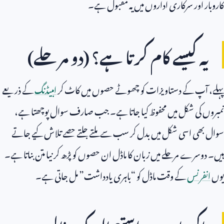
کاروبار اور سرکاری اداروں میں یہ مقبول ہے۔
یہ کیسے کام کرتا ہے؟ (دو مرحلے)
پہلے، آپ کے دستاویزات کو چھوٹے حصوں میں کاٹ کر
امبیڈنگ
کے ذریعے
نمبروں کی شکل میں محفوظ کیا جاتا ہے۔ جب صارف سوال پوچھتا ہے،
سوال بھی اسی شکل میں بدل کر سب سے ملتے جلتے حصے تلاش کیے جاتے
ہیں۔ دوسرے مرحلے میں زبان کا ماڈل ان حصوں کو پڑھ کر نیا متن بناتا ہے۔
یوں
انفرنس
کے وقت ماڈل کو “باہری یادداشت” مل جاتی ہے۔