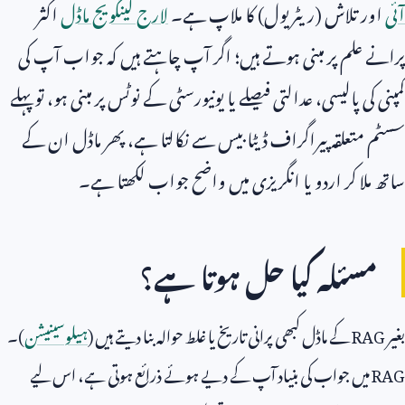
آئی
اور تلاش (ریٹریول) کا ملاپ ہے۔
لارج لینگویج ماڈل
اکثر
پرانے علم پر مبنی ہوتے ہیں؛ اگر آپ چاہتے ہیں کہ جواب آپ کی
کمپنی کی پالیسی، عدالتی فیصلے یا یونیورسٹی کے نوٹس پر مبنی ہو، تو پہلے
سسٹم متعلقہ پیراگراف ڈیٹا بیس سے نکالتا ہے، پھر ماڈل ان کے
ساتھ ملا کر اردو یا انگریزی میں واضح جواب لکھتا ہے۔
مسئلہ کیا حل ہوتا ہے؟
بغیر
RAG
کے ماڈل کبھی پرانی تاریخ یا غلط حوالہ بنا دیتے ہیں (
ہیلوسینیشن
)۔
RAG
میں جواب کی بنیاد آپ کے دیے ہوئے ذرائع ہوتی ہے، اس لیے