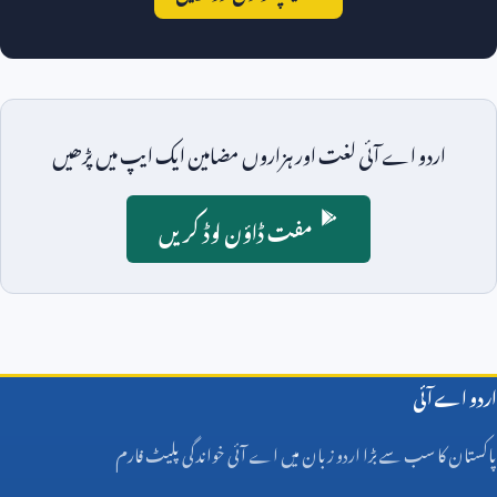
اردو اے آئی لغت اور ہزاروں مضامین ایک ایپ میں پڑھیں
مفت ڈاؤن لوڈ کریں
اردو اے آئی
پاکستان کا سب سے بڑا اردو زبان میں اے آئی خواندگی پلیٹ فارم