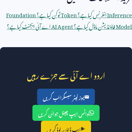
Inference
انفرنس کیا ہے؟
Token
ٹوکن کیا ہے؟
Foundation
Model
فاؤنڈیشن ماڈل کیا ہے؟
AI Agent
اے آئی ایجنٹ کیا ہے؟
اردو اے آئی سے جڑے رہیں
نیوز لیٹر سبسکرائب کریں
واٹس ایپ چینل جوائن کریں
ایپ ڈاؤن لوڈ کریں