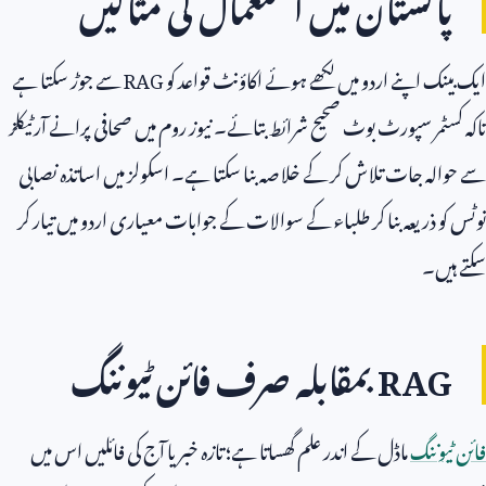
پاکستان میں استعمال کی مثالیں
ایک بینک اپنے اردو میں لکھے ہوئے اکاؤنٹ قواعد کو
RAG
سے جوڑ سکتا ہے
تاکہ کسٹمر سپورٹ بوٹ صحیح شرائط بتائے۔ نیوز روم میں صحافی پرانے آرٹیکلز
سے حوالہ جات تلاش کر کے خلاصہ بنا سکتا ہے۔ اسکولز میں اساتذہ نصابی
نوٹس کو ذریعہ بنا کر طلباء کے سوالات کے جوابات معیاری اردو میں تیار کر
سکتے ہیں۔
RAG
بمقابلہ صرف فائن ٹیوننگ
فائن ٹیوننگ
ماڈل کے اندر علم گھساتا ہے؛ تازہ خبر یا آج کی فائلیں اس میں