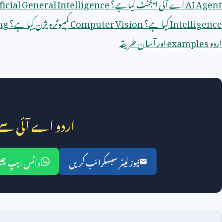
AI Agent
اے آئی ایجنٹ کیا ہے؟
ficial General Intelligence
Intelligence
کیا ہے؟
Computer Vision
کمپیوٹر ویژن کیا ہے؟
ng
اردو
examples
اور آسان طریقہ
اردو اے آئی سے
نیوز لیٹر سبسکرائب کریں
واٹس ایپ چین