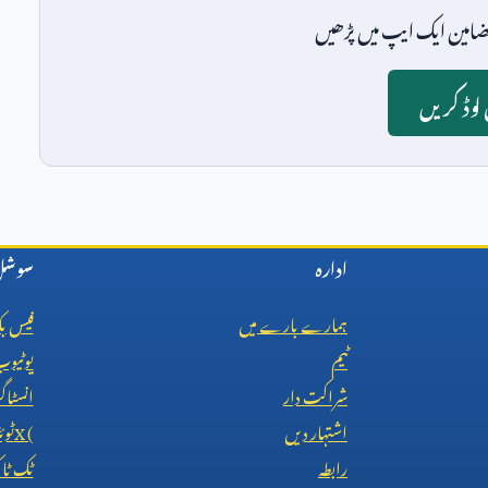
امین ایک ایپ میں پڑھیں
وڈ کریں
ادارہ
سوشل 
ہمارے بارے میں
فیس ب
ٹیم
یوٹیو
شراکت دار
انسٹاگ
اشتہار دیں
X (
ٹوئ
رابطہ
ٹک ٹ