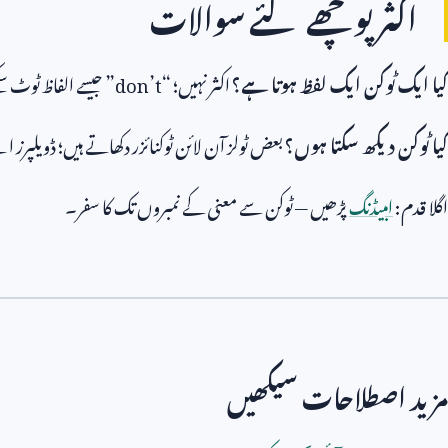
اکثر پوچھے گئے سوالات
کیا ایک ٹوکن ایک لفظ ہوتا ہے؟
اکثر نہیں؛ “
don’t
” جیسے الفاظ ٹوٹ س
کیا ٹوکن دیکھ سکتا ہوں؟
بعض ٹولز آن لائن ٹوکنائزر دکھاتے ہیں؛ ڈویلپرز 
اگلا قدم:
امبیڈنگ
پڑھیں — ٹوکن سے معنی کے نمبروں تک کا سفر۔
مزید اصطلاحات سیکھیں