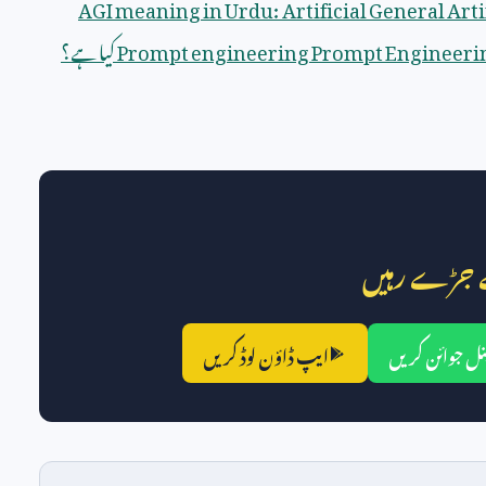
AGI meaning in Urdu: Artificial General
Arti
Prompt Engineeri
Prompt engineering
کیا ہے؟
 جڑے رہیں
ل جوائن کریں
ایپ ڈاؤن لوڈ کریں