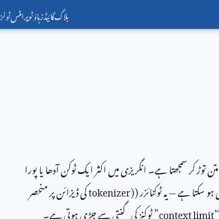
بلاگ
گائیڈز
ہاؤ ٹو
پرامٹس
ٹولز
 توڑ کر سمجھتا ہے۔ انگریزی میں اکثر ایک ٹوکن آدھا یا پورا
ہو سکتا ہے — یہ ٹوکنائزر (
tokenizer)
کی ڈیزائن پر منحصر
“
context limit
” ٹوکنز کی گنتی سے جڑی ہوتی ہے۔