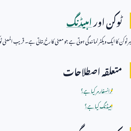
ٹوکن اور
امبیڈنگ
ہر ٹوکن کا ایک ویکٹر نمائندگی ہوتی ہے جو معنی کا رخ بتاتی ہے۔ قریب المعنی 
متعلقہ اصطلاحات
ٹرانسفارمر کیا ہے؟
امبیڈنگ کیا ہے؟