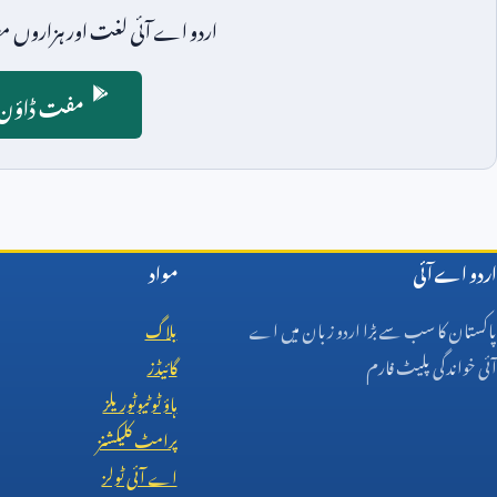
اردو اے آئی لغت اور ہزاروں مض
مفت ڈاؤن ل
اردو اے آئی
مواد
پاکستان کا سب سے بڑا اردو زبان میں اے
بلاگ
آئی خواندگی پلیٹ فارم
گائیڈز
ہاؤ ٹو ٹیوٹوریلز
پرامٹ کلیکشنز
اے آئی ٹولز