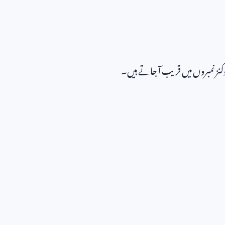
ٹوکنز نمبروں میں قریب آ جاتے ہیں۔