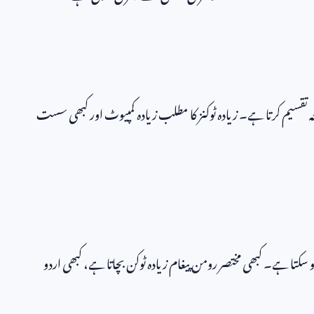
وجہ تقسیم کرتا ہے۔ زیادہ ٹوکنز کا مطلب زیادہ کمپیوٹ اور کبھی سست
و سکتا ہے۔ کبھی مختصر رومن پیغام زیادہ ٹوکن بچاتا ہے، کبھی اردو