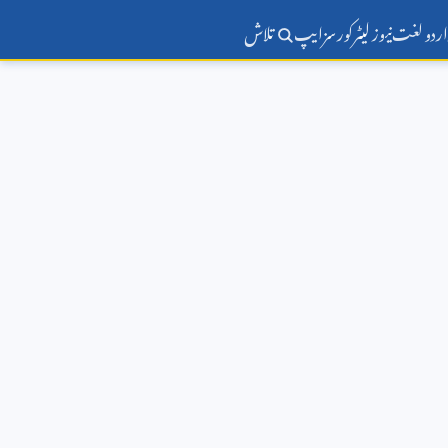
اردو لغت
نیوز لیٹر
کورسز
ایپ
تلاش