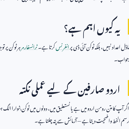
یہ کیوں اہم ہے؟
ماڈل اعداد نہیں، بلکہ ٹوکن آئی ڈی پر
انفرنس
کرتا ہے۔
ٹرانسفارمر
ہر ٹوکن پر ت
جواب۔
اردو صارفین کے لیے عملی نکتہ
اگر آپ کا متن رومن اردو میں ہے یا نستعلیق میں، دونوں میں ٹوکن بٹوارا الگ ہ
رسم الخط واضحیت دیتا ہے — آزمائش سے پتہ چلتا ہے۔