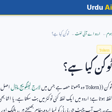
Urdu
Ai
ہوم
اردو اے آئی لغت
ٹوکن کیا ہے؟
Token
ٹوکن کیا ہے؟
ٹوکن (
Token)
وہ چھوٹا حصہ ہے جس میں
لارج لینگویج ماڈل
اصل متن
لفظ ہوتا ہے؛ اردو میں ایک لفظ کئی ٹوکنز میں بٹ سکتا ہے، یا الٹا بھی 
ہے۔ جب آپ چیٹ جی پی ٹی کو لمبا اردو پیغام بھیجتے ہیں، بلنگ اور 