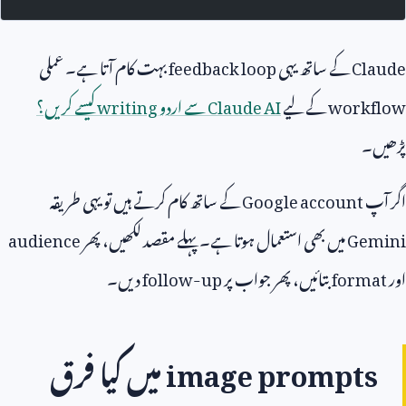
Claude
کے ساتھ یہی
feedback loop
بہت کام آتا ہے۔ عملی
workflow
کے لیے
Claude AI
سے اردو
writing
کیسے کریں؟
پڑھیں۔
اگر آپ
Google account
کے ساتھ کام کرتے ہیں تو یہی طریقہ
Gemini
میں بھی استعمال ہوتا ہے۔ پہلے مقصد لکھیں، پھر
audience
اور
format
بتائیں، پھر جواب پر
follow-up
دیں۔
image prompts
میں کیا فرق