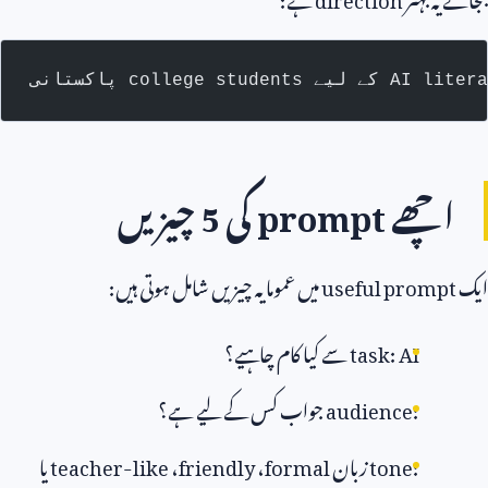
اچھے
prompt
کی
5
چیزیں
ایک
useful prompt
میں عموما یہ چیزیں شامل ہوتی ہیں:
task: AI
سے کیا کام چاہیے؟
audience:
جواب کس کے لیے ہے؟
tone:
زبان
formal
،
friendly
،
teacher-like
یا