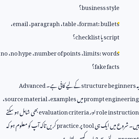
business style
؟
،
email
،
paragraph
،
table
،
format: bullets
script
یا
checklist
؟
no
،
no hype
،
number of points
،
limits: words
fake facts
؟
یہ
structure beginners
کے لیے کافی ہے۔
Advanced
prompt engineering
میں
examples
،
source material
،
role instruction
اور
evaluation criteria
بھی شامل ہو سکتے
ہیں۔ شروع میں ایک ہی
tool
پر
practice
کریں تاکہ آپ کو معلوم ہو کہ
prompt
بدلنے سے جواب کیسے بدلتا ہے۔