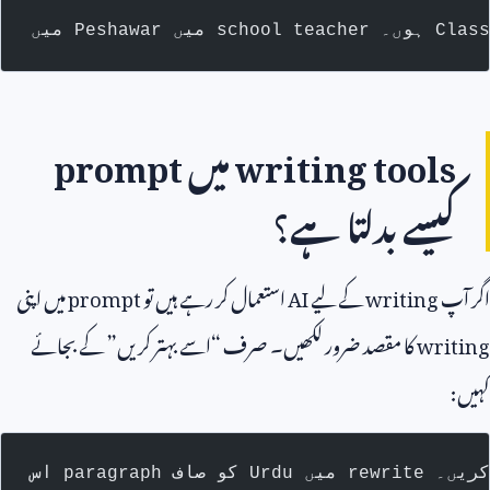
writing tools
میں
prompt
کیسے بدلتا ہے؟
اگر آپ
writing
کے لیے
AI
استعمال کر رہے ہیں تو
prompt
میں اپنی
writing
کا مقصد ضرور لکھیں۔ صرف “اسے بہتر کریں” کے بجائے
کہیں: