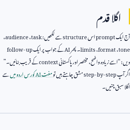
اگلا قدم
آج ایک
prompt
اس
structure
سے لکھیں:
task
،
audience
،
tone
،
format
،
limits
۔ پھر
AI
کے جواب پر ایک
follow-up
دیں: “اسے زیادہ واضح، مختصر اور پاکستانی
context
کے قریب بنائیں۔”
اگر آپ
step-by-step
مشق چاہتے ہیں تو
مفت
AI
کورس اردو میں
سے
اگلا سبق چنیں۔