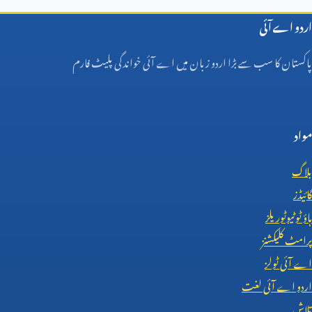
اردو اے آئی
پاکستان کا سب سے بڑا اردو زبان میں اے آئی خواندگی پلیٹ فارم
مواد
بلاگ
گائیڈز
ہاؤ ٹو ٹیوٹوریلز
پرامٹ کلیکشنز
اے آئی ٹولز
اردو اے آئی لغت
تلاش