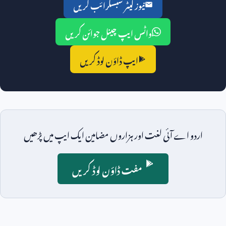
نیوز لیٹر سبسکرائب کریں
واٹس ایپ چینل جوائن کریں
ایپ ڈاؤن لوڈ کریں
اردو اے آئی لغت اور ہزاروں مضامین ایک ایپ میں پڑھیں
مفت ڈاؤن لوڈ کریں