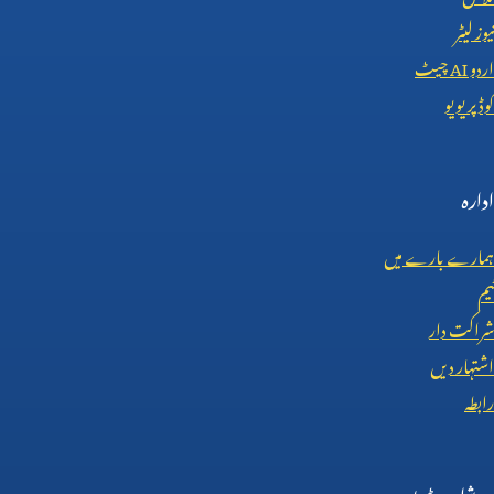
نیوز لیٹر
اردو
AI
چیٹ
کوڈ پریویو
ادارہ
ہمارے بارے میں
ٹیم
شراکت دار
اشتہار دیں
رابطہ