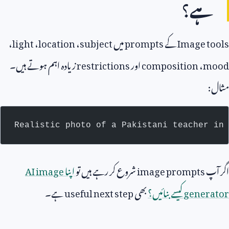
ہے؟
Image tools
کے
prompts
میں
subject
،
location
،
light
،
mood
،
composition
اور
restrictions
زیادہ اہم ہوتے ہیں۔
مثال:
Realistic photo of a Pakistani teacher in 
اگر آپ
image prompts
شروع کر رہے ہیں تو
اپنا
AI image
generator
کیسے بنائیں؟
بھی
useful next step
ہے۔