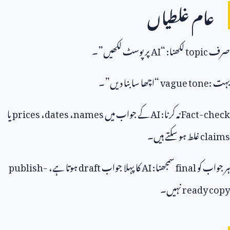
عام غلطیاں
صرف
topic
لکھنا: “
AI
پر پوسٹ لکھیں”۔
بہت
vague tone:
“اچھا سا بنا دیں”۔
Fact-check
نہ کرنا:
AI
کے جواب میں
names
،
dates
،
prices
یا
claims
غلط ہو سکتے ہیں۔
ہر جواب کو
final
سمجھنا:
AI
کا پہلا جواب
draft
ہوتا ہے،
publish-
ready copy
نہیں۔