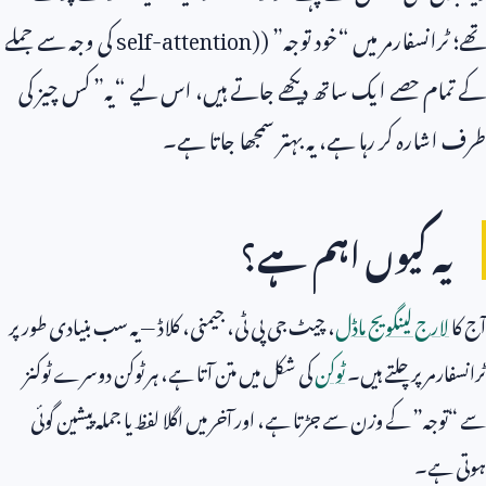
تھے؛ ٹرانسفارمر میں “خود توجہ” (
self-attention)
کی وجہ سے جملے
کے تمام حصے ایک ساتھ دیکھے جاتے ہیں، اس لیے “یہ” کس چیز کی
طرف اشارہ کر رہا ہے، یہ بہتر سمجھا جاتا ہے۔
یہ کیوں اہم ہے؟
آج کا
لارج لینگویج ماڈل
، چیٹ جی پی ٹی، جیمنی، کلاڈ — یہ سب بنیادی طور پر
ٹرانسفارمر پر چلتے ہیں۔
ٹوکن
کی شکل میں متن آتا ہے، ہر ٹوکن دوسرے ٹوکنز
سے “توجہ” کے وزن سے جڑتا ہے، اور آخر میں اگلا لفظ یا جملہ پیشین گوئی
ہوتی ہے۔