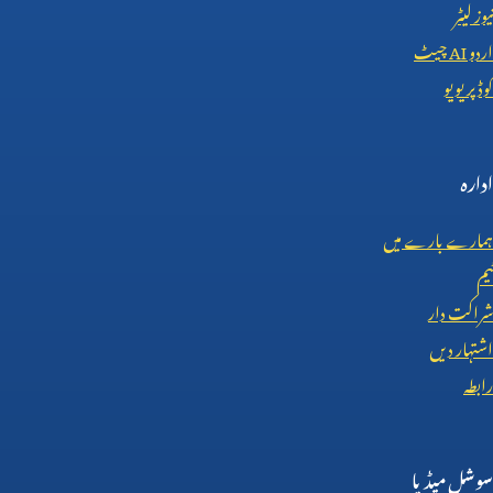
نیوز لیٹر
اردو
AI
چیٹ
کوڈ پریویو
ادارہ
ہمارے بارے میں
ٹیم
شراکت دار
اشتہار دیں
رابطہ
سوشل میڈیا