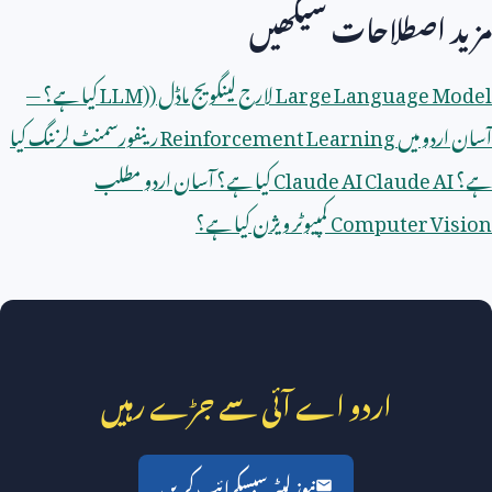
مزید اصطلاحات سیکھیں
Large Language Model
لارج لینگویج ماڈل (
LLM)
کیا ہے؟ —
آسان اردو میں
Reinforcement Learning
رینفورسمنٹ لرننگ کیا
ہے؟
Claude AI
Claude AI
کیا ہے؟ آسان اردو مطلب
Computer Vision
کمپیوٹر ویژن کیا ہے؟
اردو اے آئی سے جڑے رہیں
نیوز لیٹر سبسکرائب کریں