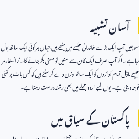
آسان تشبیہ
سوچیں آپ ایک بڑے خاندانی جلسے میں بیٹھے ہیں جہاں ہر کوئی ایک ساتھ بول
رہا ہے۔ اگر آپ صرف ایک کان سے سنیں تو معنی بگڑ جائے گا۔ ٹرانسفارمر
جیسے ماڈل تمام آوازوں کو ایک ساتھ وزن دے کر سنتے ہیں کہ کس بات پر کتنی
توجہ دینی ہے۔ یوں لمبے اردو جملے میں بھی رشتہ درست رہتا ہے۔
پاکستان کے سیاق میں
اردو میں رسم الخط اور جملے کی ساخت مختلف ہے؛ ٹرانسفارمر والے ماڈلز