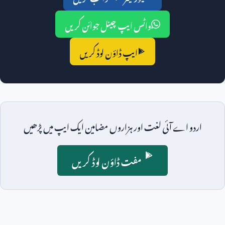
واٹس ایپ چینل جوائن کریں
ایپ ڈاؤن لوڈ کریں
اردو اے آئی لغت اور ہزاروں مضامین ایک ایپ میں پڑھیں
مفت ڈاؤن لوڈ کریں