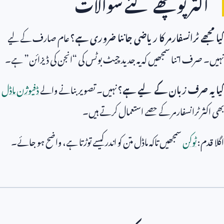
اکثر پوچھے گئے سوالات
کیا مجھے ٹرانسفارمر کا ریاضی جاننا ضروری ہے؟
عام صارف کے لیے
نہیں۔ صرف اتنا سمجھیں کہ یہ جدید چیٹ بوٹس کی “انجن کی ڈیزائن” ہے۔
کیا یہ صرف زبان کے لیے ہے؟
نہیں۔ تصویر بنانے والے
ڈفیوژن ماڈل
بھی اکثر ٹرانسفارمر کے حصے استعمال کرتے ہیں۔
اگلا قدم:
ٹوکن
سمجھیں تاکہ ماڈل متن کو اندر کیسے توڑتا ہے، واضح ہو جائے۔