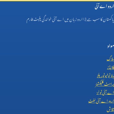
اردو اے آئی
پاکستان کا سب سے بڑا اردو زبان میں اے آئی خواندگی پلیٹ فارم
مواد
بلاگ
گائیڈز
ہاؤ ٹو ٹیوٹوریلز
پرامٹ کلیکشنز
اے آئی ٹولز
اردو اے آئی لغت
تلاش