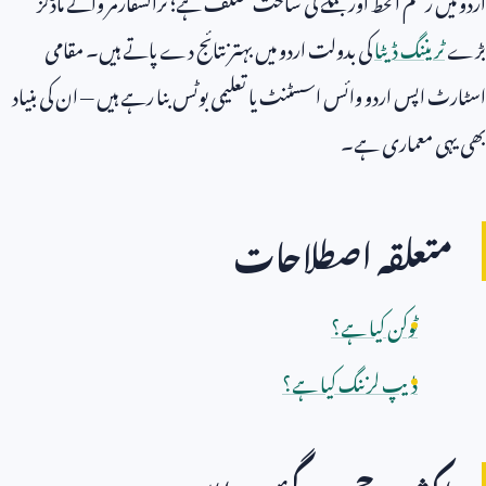
بڑے
ٹریننگ ڈیٹا
کی بدولت اردو میں بہتر نتائج دے پاتے ہیں۔ مقامی
اسٹارٹ اپس اردو وائس اسسٹنٹ یا تعلیمی بوٹس بنا رہے ہیں — ان کی بنیاد
بھی یہی معماری ہے۔
متعلقہ اصطلاحات
ٹوکن کیا ہے؟
ڈیپ لرننگ کیا ہے؟