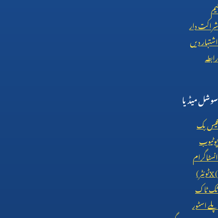
ٹیم
شراکت دار
اشتہار دیں
رابطہ
سوشل میڈیا
فیس بک
یوٹیوب
انسٹاگرام
X (
ٹوئٹر)
ٹک ٹاک
پلے اسٹور