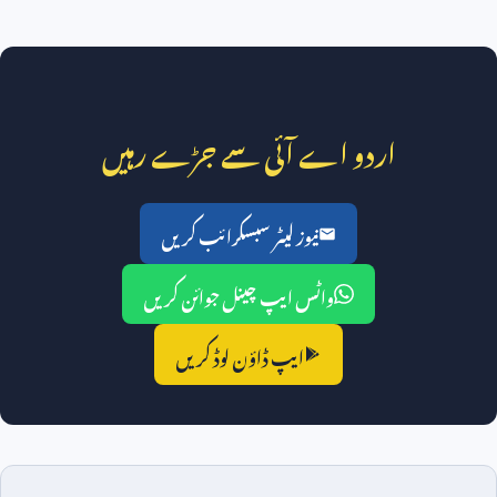
اردو اے آئی سے جڑے رہیں
نیوز لیٹر سبسکرائب کریں
واٹس ایپ چینل جوائن کریں
ایپ ڈاؤن لوڈ کریں