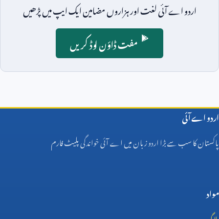
اردو اے آئی لغت اور ہزاروں مضامین ایک ایپ میں پڑھیں
مفت ڈاؤن لوڈ کریں
اردو اے آئی
پاکستان کا سب سے بڑا اردو زبان میں اے آئی خواندگی پلیٹ فارم
مواد
بلاگ