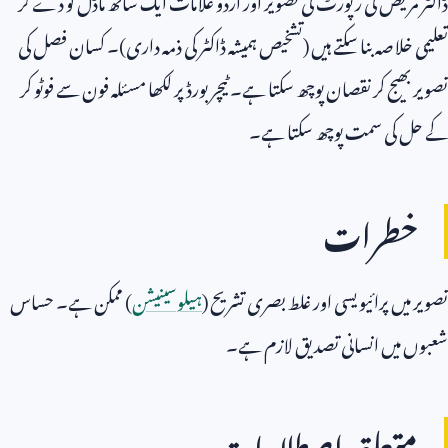
تعلیمی خلاصہ بنا سکتے ہیں (تشخیص ہمیشہ ڈاکٹر کی ذمہ داری)۔ کسان فصل کی
تصویر بھیج کر نقصان پوچھ سکتا ہے۔ ٹیچر بورڈ پر لکھا مسئلہ فون سے فوٹو کر
کے حل کی سمت پوچھ سکتا ہے۔
خطرات
تصویر میں پرائیویسی اور غلط بصری تشریح (
ہیلوسینیشن
) ممکن ہے۔ حساس
شعبوں میں انسانی تصدیق لازم ہے۔
متعلقہ اصطلاحات