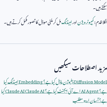
سکتے ہیں۔
اگلا قدم:
کمپیوٹر ویژن
اور
امبیڈنگ
مل کر ملٹی موڈل کا تصور مکمل کرتے ہیں۔
مزید اصطلاحات سیکھیں
Diffusion Model
ڈفیوژن ماڈل کیا ہے؟
Embedding
امبیڈنگ کیا
ہے؟
AI Agent
اے آئی ایجنٹ کیا ہے؟
Claude AI
Claude AI
کیا
ہے؟ آسان اردو مطلب