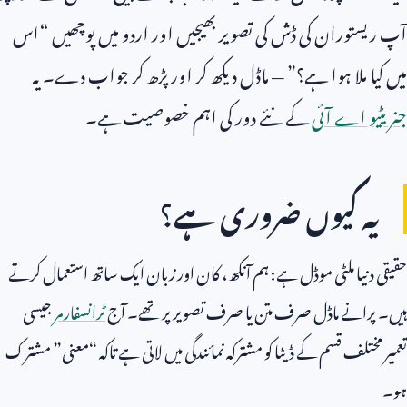
آپ ریستوران کی ڈش کی تصویر بھیجیں اور اردو میں پوچھیں “اس
میں کیا ملا ہوا ہے؟” — ماڈل دیکھ کر اور پڑھ کر جواب دے۔ یہ
جنریٹیو اے آئی
کے نئے دور کی اہم خصوصیت ہے۔
یہ کیوں ضروری ہے؟
حقیقی دنیا ملٹی موڈل ہے: ہم آنکھ، کان اور زبان ایک ساتھ استعمال کرتے
ہیں۔ پرانے ماڈل صرف متن یا صرف تصویر پر تھے۔ آج
ٹرانسفارمر
جیسی
تعمیر مختلف قسم کے ڈیٹا کو مشترکہ نمائندگی میں لاتی ہے تاکہ “معنی” مشترک
ہو۔