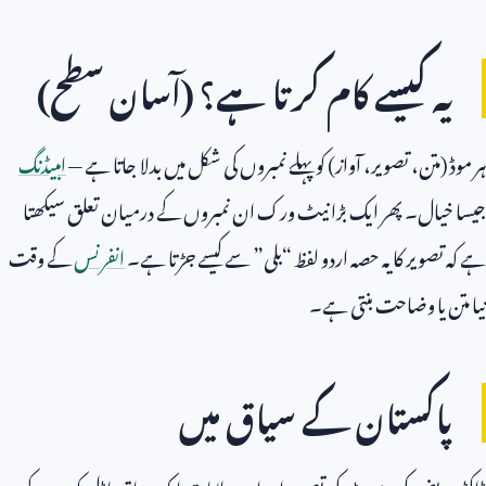
یہ کیسے کام کرتا ہے؟ (آسان سطح)
ہر موڈ (متن، تصویر، آواز) کو پہلے نمبروں کی شکل میں بدلا جاتا ہے —
امبیڈنگ
جیسا خیال۔ پھر ایک بڑا نیٹ ورک ان نمبروں کے درمیان تعلق سیکھتا
ہے کہ تصویر کا یہ حصہ اردو لفظ “بلی” سے کیسے جڑتا ہے۔
انفرنس
کے وقت
نیا متن یا وضاحت بنتی ہے۔
پاکستان کے سیاق میں
ڈاکٹر مریض کی رپورٹ کی تصویر اور اردو علامات ایک ساتھ ماڈل کو دے کر