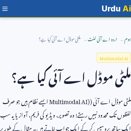
Urdu
Ai
ہوم
اردو اے آئی لغت
ملٹی موڈل اے آئی کیا ہے؟
Multimodal AI
ملٹی موڈل اے آئی کیا ہے؟
ملٹی موڈل اے آئی (
Multimodal AI)
ایسے نظام ہیں جو صرف
لفظوں تک محدود نہیں رہتے؛ وہ تصویر، ویڈیو کی فریم، آواز یا یہ سب
ایک ساتھ پروسیس کر کے ایک جواب بناتے ہیں۔ مثال کے طور پر