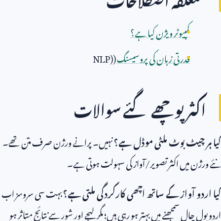
کمپیوٹر ویژن کیا ہے؟
قدرتی زبان کی پروسیسنگ
(
NLP)
اکثر پوچھے گئے سوالات
کیا ہر چیٹ بوٹ ملٹی موڈل ہے؟
نہیں۔ پرانے ورژن صرف متن تھے۔
نئے ورژن میں اکثر تصویر/آواز کی سہولت ہوتی ہے۔
کیا اردو آواز کے ساتھ اچھی کارکردگی ملتی ہے؟
بہت سی سروسز اب
اردو بول چال سمجھنے میں بہتر ہو رہی ہیں؛ مگر لہجے اور شور سے نتائج متاثر ہو