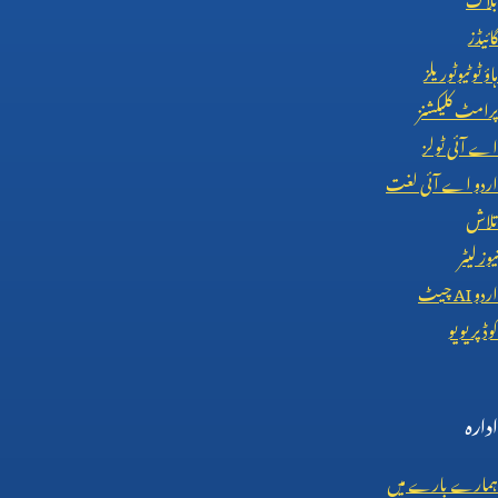
گائیڈز
ہاؤ ٹو ٹیوٹوریلز
پرامٹ کلیکشنز
اے آئی ٹولز
اردو اے آئی لغت
تلاش
نیوز لیٹر
اردو
AI
چیٹ
کوڈ پریویو
ادارہ
ہمارے بارے میں