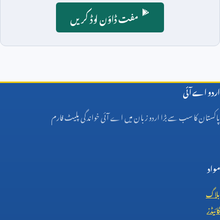
مفت ڈاؤن لوڈ کریں
اردو اے آئی
پاکستان کا سب سے بڑا اردو زبان میں اے آئی خواندگی پلیٹ فارم
مواد
بلاگ
گائیڈز