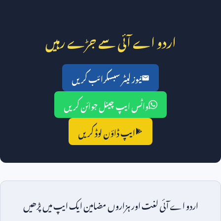
اردو اے آئی سے جڑے رہیں
نیوز لیٹر سبسکرائب کریں
واٹس ایپ چینل جوائن کریں
ایپ ڈاؤن لوڈ کریں
اردو اے آئی لغت اور ہزاروں مضامین ایک ایپ میں پڑھیں