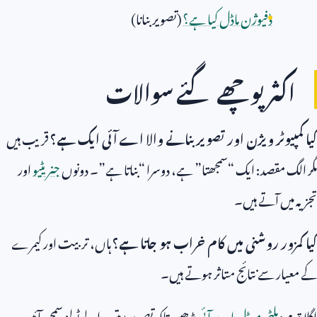
ڈفیوژن ماڈل کیا ہے؟
(تصویر بنانا)
اکثر پوچھے گئے سوالات
کیا کمپیوٹر ویژن اور تصویر بنانے والا اے آئی ایک ہے؟
قریب ہیں
مگر الگ مقصد: ایک “سمجھتا” ہے، دوسرا “بناتا ہے”۔ دونوں
جنریٹیو
اور
تجزیہ میں آتے ہیں۔
کیا کمزور روشنی میں کام خراب ہو جاتا ہے؟
ہاں، تربیت اور کیمرے
کے معیار سے نتائج متاثر ہوتے ہیں۔
اگلا قدم:
ملٹی موڈل اے آئی
پڑھیں تاکہ تصویر+متن والے ٹولز سمجھ آئیں۔