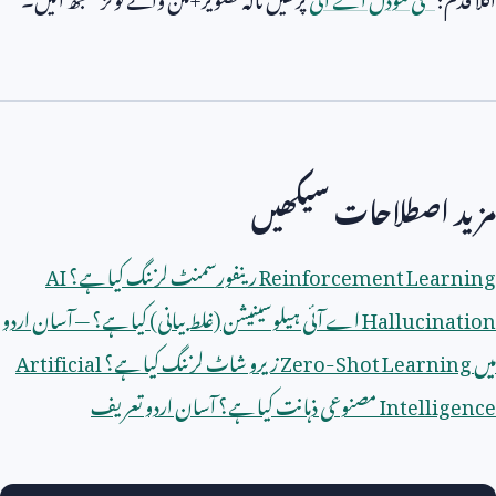
مزید اصطلاحات سیکھیں
Reinforcement Learning
رینفورسمنٹ لرننگ کیا ہے؟
AI
Hallucination
اے آئی ہیلوسینیشن (غلط بیانی) کیا ہے؟ — آسان اردو
میں
Zero-Shot Learning
زیرو شاٹ لرننگ کیا ہے؟
Artificial
Intelligence
مصنوعی ذہانت کیا ہے؟ آسان اردو تعریف