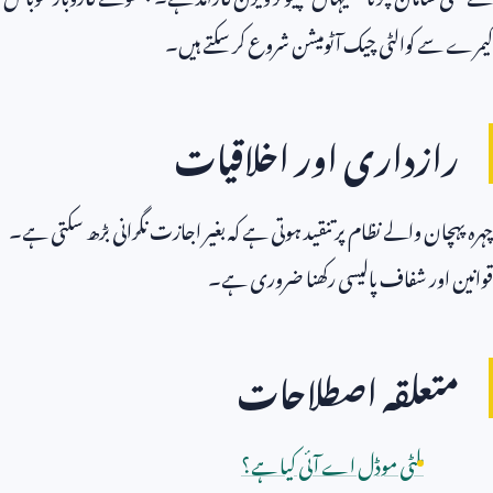
کیمرے سے کوالٹی چیک آٹومیشن شروع کر سکتے ہیں۔
رازداری اور اخلاقیات
چہرہ پہچان والے نظام پر تنقید ہوتی ہے کہ بغیر اجازت نگرانی بڑھ سکتی ہے۔
قوانین اور شفاف پالیسی رکھنا ضروری ہے۔
متعلقہ اصطلاحات
ملٹی موڈل اے آئی کیا ہے؟