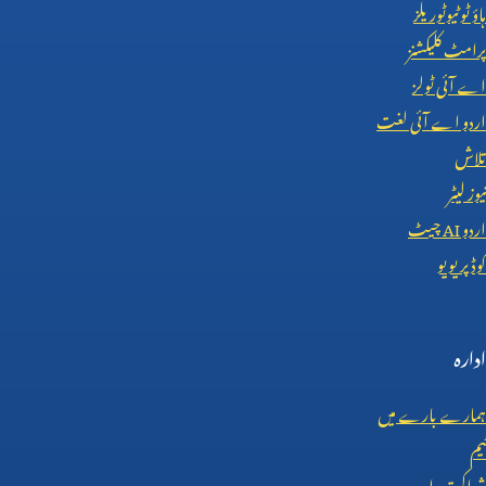
ہاؤ ٹو ٹیوٹوریلز
پرامٹ کلیکشنز
اے آئی ٹولز
اردو اے آئی لغت
تلاش
نیوز لیٹر
اردو
AI
چیٹ
کوڈ پریویو
ادارہ
ہمارے بارے میں
ٹیم
شراکت دار