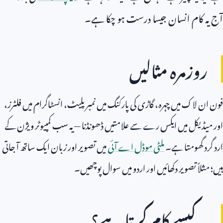
آج یہ کام انسان جیسا درست ہو چکا ہے۔
روزمرہ مثالیں
فون ان لاک میں چہرہ، گاڑی کی پارکنگ میں نمبر پلیٹ، انسٹاگرام میں فلٹرز،
اور میڈیکل میں ایکس رے سے علامتیں ڈھونڈنا — یہ سب کمپیوٹر ویژن کے
ارد گرد گھومتا ہے۔
ملٹی موڈل اے آئی
میں تصویر اور زبان ایک ساتھ آ جاتی
ہیں؛ مثلاً تصویر دکھائیں اور اردو میں سوال پوچھیں۔
یہ کیسے کام کرتا ہے؟