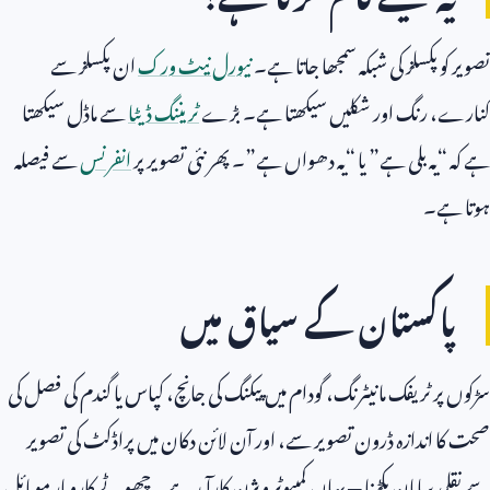
تصویر کو پکسلز کی شبکہ سمجھا جاتا ہے۔
نیورل نیٹ ورک
ان پکسلز سے
کنارے، رنگ اور شکلیں سیکھتا ہے۔ بڑے
ٹریننگ ڈیٹا
سے ماڈل سیکھتا
ہے کہ “یہ بلی ہے” یا “یہ دھواں ہے”۔ پھر نئی تصویر پر
انفرنس
سے فیصلہ
ہوتا ہے۔
پاکستان کے سیاق میں
سڑکوں پر ٹریفک مانیٹرنگ، گودام میں پیکنگ کی جانچ، کپاس یا گندم کی فصل کی
صحت کا اندازہ ڈرون تصویر سے، اور آن لائن دکان میں پراڈکٹ کی تصویر
سے نقلی سامان پکڑنا — یہاں کمپیوٹر ویژن کارآمد ہے۔ چھوٹے کاروبار موبائل