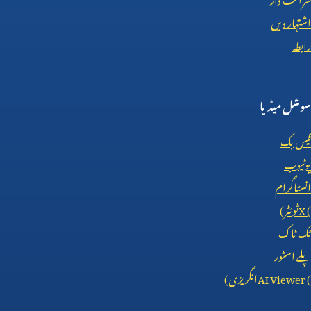
اشتہار دیں
رابطہ
سوشل میڈیا
فیس بک
یوٹیوب
انسٹاگرام
X (
ٹوئٹر)
ٹک ٹاک
پلے اسٹور
AI Viewer (
انگریزی)