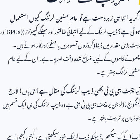
اگر یہ اتنا ہی زبردست ہے تو عام مشین لرننگ کیوں استعمال
ہوتی ہے؟
ڈیپ لرننگ کے لیے انتہائی طاقتور اور مہنگے کمپیوٹرز (
GPUs)
اور
بہت بڑی مقدار میں ڈیٹا (کروڑوں تصویریں یا صفحے) درکار ہوتے ہیں۔
چھوٹے کاموں کے لیے یہ ضائع شدہ وقت اور پیسہ ہے، ان کے لیے عام
مشین لرننگ بہتر ہے۔
کیا چیٹ جی پی ٹی بھی ڈیپ لرننگ کی مثال ہے؟
جی ہاں! لارج
لینگویج ماڈلز جن پر چیٹ جی پی ٹی مبنی ہے وہ ڈیپ لرننگ کی ہی ایک قسم ہیں
جو زبان پر تربیت یافتہ ہے۔
اب آگے کیا سیکھیں؟ چونکہ ڈیپ لرننگ خود سیکھتی ہے، کبھی کبھی اسے