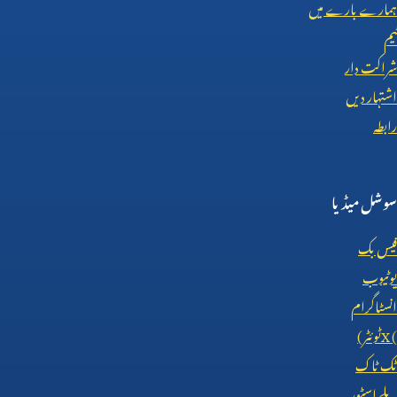
ہمارے بارے میں
ٹیم
شراکت دار
اشتہار دیں
رابطہ
سوشل میڈیا
فیس بک
یوٹیوب
انسٹاگرام
X (
ٹوئٹر)
ٹک ٹاک
پلے اسٹور