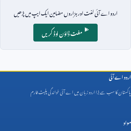
اردو اے آئی لغت اور ہزاروں مضامین ایک ایپ میں پڑھیں
مفت ڈاؤن لوڈ کریں
اردو اے آئی
پاکستان کا سب سے بڑا اردو زبان میں اے آئی خواندگی پلیٹ فارم
مواد