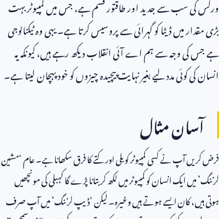
ورکس کی سب سے جدید اور طاقتور قسم ہے، جس میں کمپیوٹر بہت
بڑی مقدار میں ڈیٹا کو گہرائی سے پروسیس کرتا ہے۔ یہی وہ ٹیکنالوجی
ہے جس کی وجہ سے ہم اے آئی انقلاب دیکھ رہے ہیں، کیونکہ یہ
انسان کی کوئی مدد لیے بغیر نہایت پیچیدہ چیزوں کو خود پہچان لیتا ہے۔
آسان مثال
فرض کریں آپ نے کسی کمپیوٹر کو بلی اور کتے کا فرق سکھانا ہے۔ عام ‘مشین
لرننگ’ میں ایک انسان کو کمپیوٹر میں لکھ کر بتانا پڑے گا کہبلی کی مونچھیں
ہوتی ہیں، کان ایسے ہوتے ہیں وغیرہ۔ لیکن ‘ڈیپ لرننگ’ میں آپ صرف