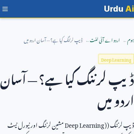
Urdu
Ai
ہوم
اردو اے آئی لغت
ڈیپ لرننگ کیا ہے؟ — آسان اردو میں
Deep Learning
ڈیپ لرننگ کیا ہے؟ — آسان
اردو میں
ڈیپ لرننگ (
Deep Learning)
مشین لرننگ اور نیورل نیٹ