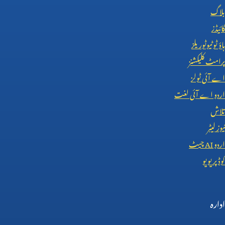
بلاگ
گائیڈز
ہاؤ ٹو ٹیوٹوریلز
پرامٹ کلیکشنز
اے آئی ٹولز
اردو اے آئی لغت
تلاش
نیوز لیٹر
اردو
AI
چیٹ
کوڈ پریویو
ادارہ