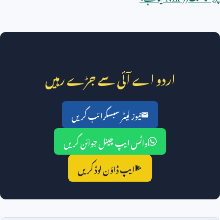
اردو اے آئی سے جڑے رہیں
نیوز لیٹر سبسکرائب کریں
واٹس ایپ چینل جوائن کریں
ایپ ڈاؤن لوڈ کریں