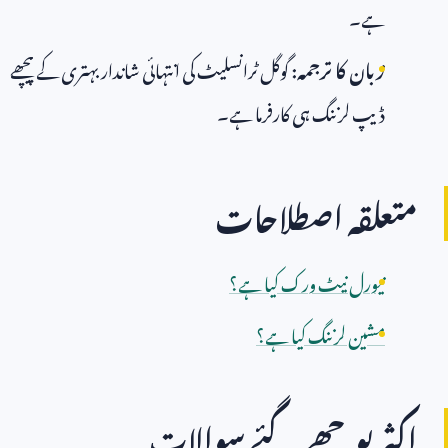
ہے۔
زبان کا ترجمہ:
گوگل ٹرانسلیٹ کی انتہائی شاندار بہتری کے پیچھے
ڈیپ لرننگ ہی کارفرما ہے۔
متعلقہ اصطلاحات
نیورل نیٹ ورک کیا ہے؟
مشین لرننگ کیا ہے؟
اکثر پوچھے گئے سوالات