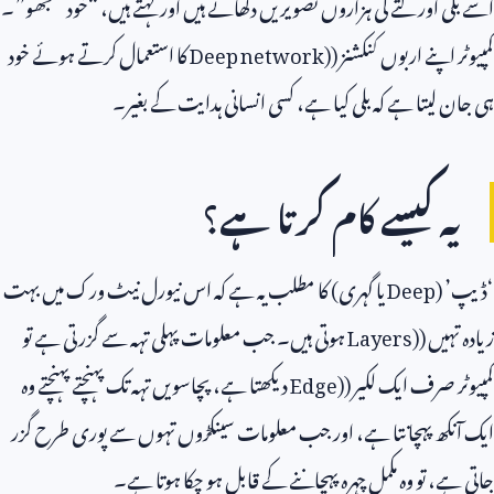
اسے بلی اور کتے کی ہزاروں تصویریں دکھاتے ہیں اور کہتے ہیں، “خود سمجھو”۔
کمپیوٹر اپنے اربوں کنکشنز (
Deep network)
کا استعمال کرتے ہوئے خود
ہی جان لیتا ہے کہ بلی کیا ہے، کسی انسانی ہدایت کے بغیر۔
یہ کیسے کام کرتا ہے؟
‘ڈیپ’ (
Deep
یا گہری) کا مطلب یہ ہے کہ اس نیورل نیٹ ورک میں بہت
زیادہ تہیں (
Layers)
ہوتی ہیں۔ جب معلومات پہلی تہہ سے گزرتی ہے تو
کمپیوٹر صرف ایک لکیر (
Edge)
دیکھتا ہے، پچاسویں تہہ تک پہنچتے پہنچتے وہ
ایک آنکھ پہچانتا ہے، اور جب معلومات سینکڑوں تہوں سے پوری طرح گزر
جاتی ہے، تو وہ مکمل چہرہ پہچاننے کے قابل ہو چکا ہوتا ہے۔