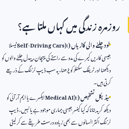
روزمرہ زندگی میں کہاں ملتا ہے؟
خود چلنے والی گاڑیاں (
Self-Driving Cars):
ٹیسلا
جیسی کاریں کیمرے کی مدد سے راستے کی پہچان، پیدل چلنے والوں کو
دیکھنا اور ٹریفک سگنلز کو پڑھنا، یہ سب ڈیپ لرننگ کے ذریعے
کرتی ہیں۔
میڈیکل تشخیص (
Medical AI):
ایکسرے یا ایم آر آئی کو
دیکھ کر یہ بتانا کہ کیا کینسر جیسی بیماری موجود ہے یا نہیں، ڈیپ
لرننگ اکثر انسانوں سے بھی زیادہ درست طریقے سے کر لیتی