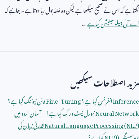
لگتا ہے کہ اس نے صحیح سیکھا ہے لیکن وہ غلط بول رہا ہوتا ہے۔ جانیے کہ
اے آئی ہیلوسینیشن کیا ہے
←
مزید اصطلاحات سیکھیں
Inference
انفرنس کیا ہے؟
Fine-Tuning
فائن ٹیوننگ کیا ہے؟
Neural Network
نیورل نیٹ ورک کیا ہے؟ — آسان اردو میں
Natural Language Processing (NLP)
قدرتی زبان کی
پروسیسنگ (
NLP)
کیا ہے؟