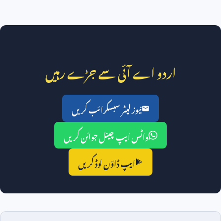
اردو اے آئی سے جڑے رہیں
نیوز لیٹر سبسکرائب کریں
واٹس ایپ چینل جوائن کریں
ایپ ڈاؤن لوڈ کریں