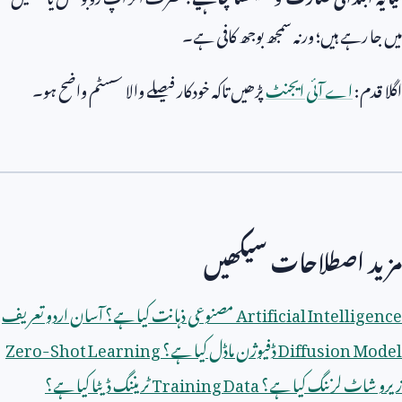
میں جا رہے ہیں؛ ورنہ سمجھ بوجھ کافی ہے۔
اگلا قدم:
اے آئی ایجنٹ
پڑھیں تاکہ خودکار فیصلے والا سسٹم واضح ہو۔
مزید اصطلاحات سیکھیں
Artificial Intelligence
مصنوعی ذہانت کیا ہے؟ آسان اردو تعریف
Diffusion Model
ڈفیوژن ماڈل کیا ہے؟
Zero-Shot Learning
زیرو شاٹ لرننگ کیا ہے؟
Training Data
ٹریننگ ڈیٹا کیا ہے؟