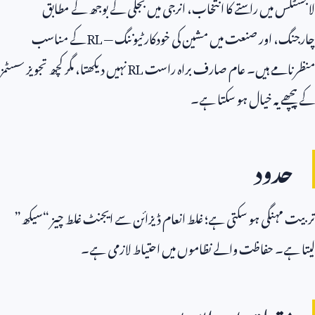
لاجسٹکس میں راستے کا انتخاب، انرجی میں بجلی کے بوجھ کے مطابق
چارجنگ، اور صنعت میں مشین کی خودکار ٹیوننگ —
RL
کے مناسب
منظرنامے ہیں۔ عام صارف براہ راست
RL
نہیں دیکھتا، مگر کچھ تجویز سسٹمز
کے پیچھے یہ خیال ہو سکتا ہے۔
حدود
تربیت مہنگی ہو سکتی ہے؛ غلط انعام ڈیزائن سے ایجنٹ غلط چیز “سیکھ”
لیتا ہے۔ حفاظت والے نظاموں میں احتیاط لازمی ہے۔