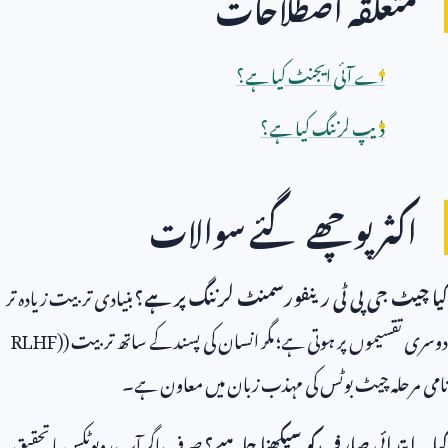
متعلقہ اصطلاحات
اے آئی ایجنٹ کیا ہے؟
ڈیپ لرننگ کیا ہے؟
اکثر پوچھے گئے سوالات
کیا چیٹ جی پی ٹی رینفورسمنٹ لرننگ پر ہے؟
بنیادی تربیت زیادہ تر
دوسری تقسیموں پر ہوتی ہے؛ مگر انسان کی پسند کے ساتھ تربیت (
RLHF)
نامی مرحلہ چیٹ بوٹس کی مہذب زبان میں معاون ہے۔
کیا یہ ابتدائی صارف کو سیکھنا چاہیے؟
صرف اگر آپ روبوٹکس یا تحقیق