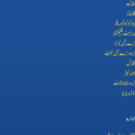
بلاگ
گائیڈز
ہاؤ ٹو ٹیوٹوریلز
پرامٹ کلیکشنز
اے آئی ٹولز
اردو اے آئی لغت
تلاش
نیوز لیٹر
اردو
AI
چیٹ
کوڈ پریویو
ادارہ
ہمارے بارے میں