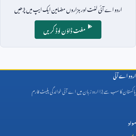
اردو اے آئی لغت اور ہزاروں مضامین ایک ایپ میں پڑھیں
مفت ڈاؤن لوڈ کریں
اردو اے آئی
پاکستان کا سب سے بڑا اردو زبان میں اے آئی خواندگی پلیٹ فارم
مواد