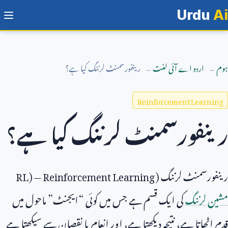
Urdu
Ai
ہوم
اردو اے آئی لغت
رینفورسمنٹ لرننگ کیا ہے؟
Reinforcement Learning
رینفورسمنٹ لرننگ کیا ہے؟
رینفورسمنٹ لرننگ (
Reinforcement Learning
—
RL)
مشین لرننگ
کی ایک قسم ہے جس میں کوئی “ایجنٹ” ماحول میں
قدم اٹھاتا ہے، نتیجہ دیکھتا ہے، اور انعام یا نقصان سے سیکھتا ہے