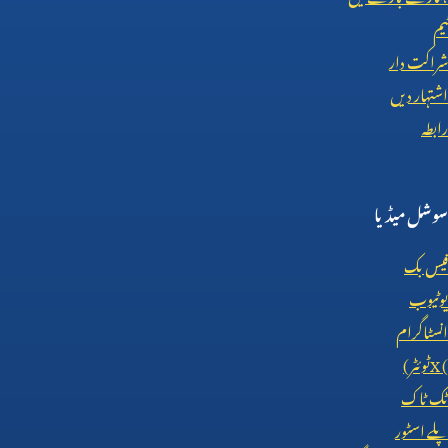
ٹیم
شراکت دار
اشتہار دیں
رابطہ
سوشل میڈیا
فیس بک
یوٹیوب
انسٹاگرام
X (
ٹوئٹر)
ٹک ٹاک
پلے اسٹور