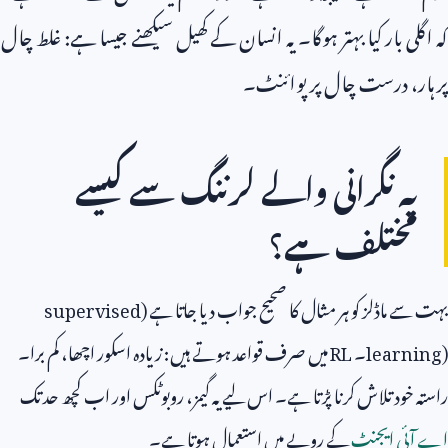
کہ اگلی بار کیا بہتر ہوگا۔ یہ انسان کے کھیل سیکھنے جیسا ہے: غلط چال
پر ہار، درست چال پر پوائنٹ۔
یہ نگرانی والے لرننگ سے کیسے
مختلف ہے؟
بہت سے ماڈلز کو ہر مثال کا صحیح جواب دیا جاتا ہے (
supervised
learning)
۔
RL
میں صرف قواعد ہوتے ہیں: زیادہ اسکور اچھا، کم برا۔
راستہ خود تلاش کرنا پڑتا ہے۔ اس لیے یہ گیمز، روبوٹکس اور اب کچھ حد تک
اے آئی ایجنٹ
کے رویے میں استعمال ہوتا ہے۔