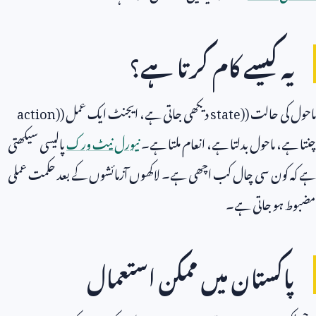
یہ کیسے کام کرتا ہے؟
ماحول کی حالت (
state)
دیکھی جاتی ہے، ایجنٹ ایک عمل (
action)
چنتا ہے، ماحول بدلتا ہے، انعام ملتا ہے۔
نیورل نیٹ ورک
پالیسی سیکھتی
ہے کہ کون سی چال کب اچھی ہے۔ لاکھوں آزمائشوں کے بعد حکمت عملی
مضبوط ہو جاتی ہے۔
پاکستان میں ممکن استعمال