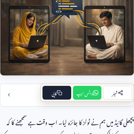
شیئر
واٹس ایپ
کاپی
فہرست مضمون
پچھلی گائیڈ میں ہم نے ٹولز کا جائزہ لیا۔ اب وقت ہے سمجھنے کا کہ