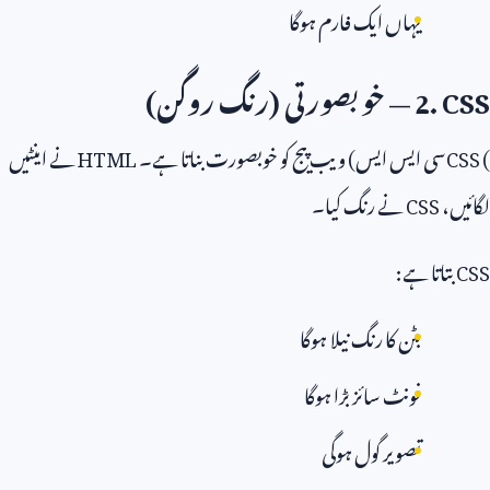
یہاں ایک فارم ہوگا
2. CSS
— خوبصورتی (رنگ روگن)
CSS (
سی ایس ایس) ویب پیج کو خوبصورت بناتا ہے۔
HTML
نے اینٹیں
لگائیں،
CSS
نے رنگ کیا۔
CSS
بتاتا ہے:
بٹن کا رنگ نیلا ہوگا
فونٹ سائز بڑا ہوگا
تصویر گول ہوگی