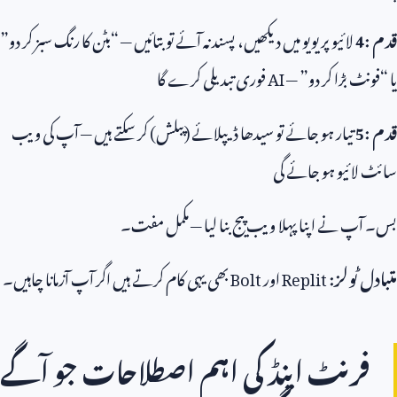
قدم
4:
لائیو پریویو میں دیکھیں، پسند نہ آئے تو بتائیں — “بٹن کا رنگ سبز کر دو”
یا “فونٹ بڑا کر دو” —
AI
فوری تبدیلی کرے گا
قدم
5:
تیار ہو جائے تو سیدھا ڈیپلائے (پبلش) کر سکتے ہیں — آپ کی ویب
سائٹ لائیو ہو جائے گی
بس۔ آپ نے اپنا پہلا ویب پیج بنا لیا — مکمل مفت۔
متبادل ٹولز:
Replit
اور
Bolt
بھی یہی کام کرتے ہیں اگر آپ آزمانا چاہیں۔
فرنٹ اینڈ کی اہم اصطلاحات جو آگے