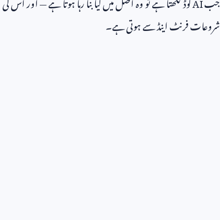
جب
AI
کوڈ لکھتا ہے تو وہ اصل میں کیا بنا رہا ہوتا ہے — اور اس کی
شروعات فرنٹ اینڈ سے ہوتی ہے۔