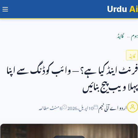
Urdu
Ai
ہوم
گائیڈ
گائیڈ
فرنٹ اینڈ کیا ہے؟ — وائب کوڈنگ سے اپنا
پہلا ویب پیج بنائیں
اردو اے آئی ٹیم
10
اپریل،
2026
6 منٹ مطالعہ