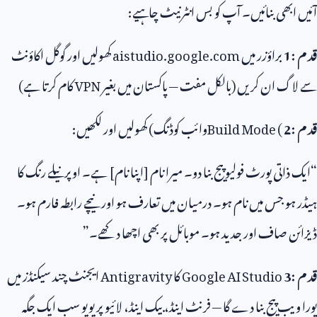
آئیں ابھی بنائیں۔ آپ کو بس انٹرنیٹ چاہیے:
قدم
1:
براؤزر میں
aistudio.google.com
کھولیں اور گوگل اکاؤنٹ
سے لاگ ان کریں (بالکل مفت — پاکستان میں بغیر
VPN
کام کرتا ہے)
قدم
2:
Build Mode (
وائب کوڈنگ) کھولیں اور لکھیں:
“ایک ذاتی پورٹ فولیو پیج بنا دو۔ میرا نام [اپنا نام] ہے۔ اوپر نیلے رنگ کا
ہیڈر ہو جس میں نام ہو۔ درمیان میں تعارف ہو اور نیچے رابطہ فارم ہو۔
ڈیزائن صاف اور جدید ہو۔ موبائل پر بھی اچھا دکھے۔”
قدم
3:
Google AI Studio
کا
Antigravity
ایجنٹ چند سیکنڈز میں
پورا ویب پیج بنا دے گا — فرنٹ اینڈ، بیک اینڈ، لائیو پریویو سب ایک جگہ