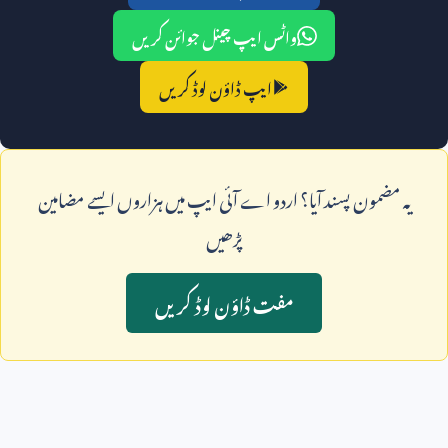
واٹس ایپ چینل جوائن کریں
ایپ ڈاؤن لوڈ کریں
يہ مضمون پسند آيا؟ اردو اے آئی ايپ ميں ہزاروں ايسے مضامين
پڑھيں
مفت ڈاؤن لوڈ کريں