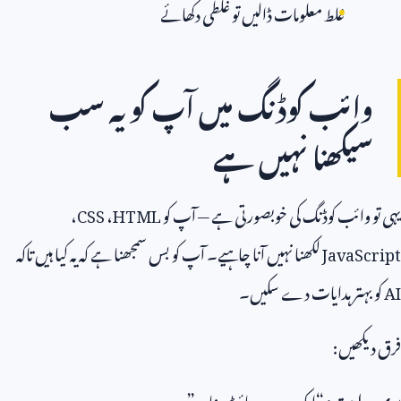
غلط معلومات ڈالیں تو غلطی دکھائے
وائب کوڈنگ میں آپ کو یہ سب
سیکھنا نہیں ہے
یہی تو وائب کوڈنگ کی خوبصورتی ہے — آپ کو
HTML
،
CSS
،
JavaScript
لکھنا نہیں آنا چاہیے۔ آپ کو بس سمجھنا ہے کہ یہ کیا ہیں تاکہ
AI
کو بہتر ہدایات دے سکیں۔
فرق دیکھیں:
بری ہدایت:
“ایک ویب سائٹ بنا دو”