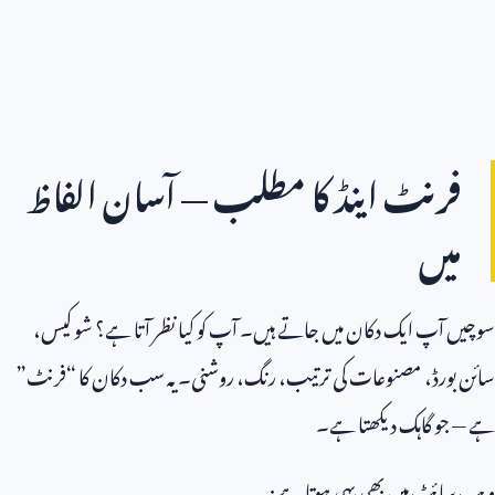
فرنٹ اینڈ کا مطلب — آسان الفاظ
میں
سوچیں آپ ایک دکان میں جاتے ہیں۔ آپ کو کیا نظر آتا ہے؟ شو کیس،
سائن بورڈ، مصنوعات کی ترتیب، رنگ، روشنی۔ یہ سب دکان کا “فرنٹ”
ہے — جو گاہک دیکھتا ہے۔
ویب سائٹ میں بھی یہی ہوتا ہے: