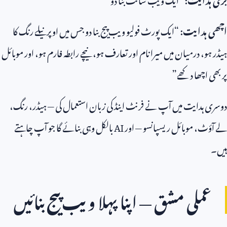
اچھی ہدایت:
“ایک پورٹ فولیو ویب پیج بنا دو جس میں اوپر نیلے رنگ کا
ہیڈر ہو، درمیان میں میرا نام اور تعارف ہو، نیچے رابطہ فارم ہو، اور موبائل
پر بھی اچھا دکھے”
دوسری ہدایت میں آپ نے فرنٹ اینڈ کی زبان استعمال کی — ہیڈر، رنگ،
لے آؤٹ، موبائل ریسپانسو — اور
AI
بالکل وہی بنائے گا جو آپ چاہتے
ہیں۔
عملی مشق — اپنا پہلا ویب پیج بنائیں