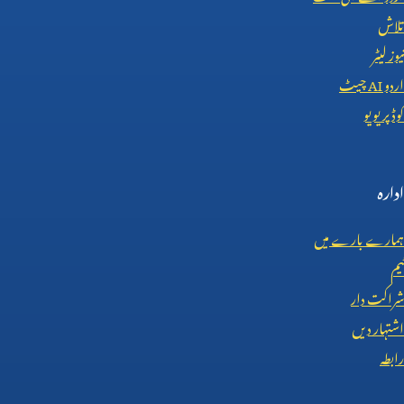
تلاش
نیوز لیٹر
اردو
AI
چیٹ
کوڈ پریویو
ادارہ
ہمارے بارے میں
ٹیم
شراکت دار
اشتہار دیں
رابطہ