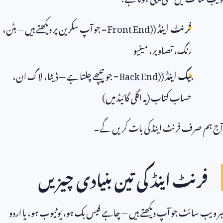
فرنٹ اینڈ
(
Front End)
= جو آپ سکرین پر دیکھتے ہیں — بٹن،
رنگ، تصاویر، مینیو
بیک اینڈ
(
Back End)
= جو پیچھے چلتا ہے — ڈیٹا، لاگ ان،
حساب کتاب (یہ اگلی گائیڈ میں)
آج ہم صرف فرنٹ اینڈ کی بات کریں گے۔
فرنٹ اینڈ کی تین بنیادی چیزیں
ہر ویب سائٹ جو آپ دیکھتے ہیں — چاہے فیس بک ہو، یوٹیوب ہو، یا اردو