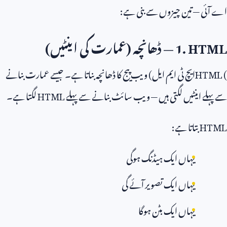
اے آئی — تین چیزوں سے بنی ہے:
1. HTML
— ڈھانچہ (عمارت کی اینٹیں)
HTML (
ایچ ٹی ایم ایل) ویب پیج کا ڈھانچہ بناتا ہے۔ جیسے عمارت بنانے
سے پہلے اینٹیں لگتی ہیں — ویب سائٹ بنانے سے پہلے
HTML
لگتا ہے۔
HTML
بتاتا ہے:
یہاں ایک ہیڈنگ ہوگی
یہاں ایک تصویر آئے گی
یہاں ایک بٹن ہوگا