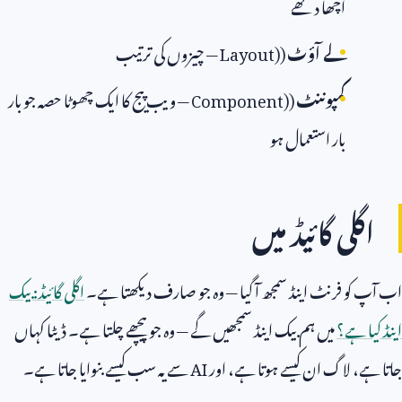
اچھا دکھے
لے آؤٹ
(
Layout)
— چیزوں کی ترتیب
کمپوننٹ
(
Component)
— ویب پیج کا ایک چھوٹا حصہ جو بار
بار استعمال ہو
اگلی گائیڈ میں
اب آپ کو فرنٹ اینڈ سمجھ آ گیا — وہ جو صارف دیکھتا ہے۔
اگلی گائیڈ: بیک
اینڈ کیا ہے؟
میں ہم بیک اینڈ سمجھیں گے — وہ جو پیچھے چلتا ہے۔ ڈیٹا کہاں
جاتا ہے، لاگ ان کیسے ہوتا ہے، اور
AI
سے یہ سب کیسے بنوایا جاتا ہے۔