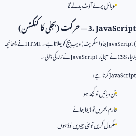
موبائل پر لے آؤٹ بدلے گا
3. JavaScript
— حرکت (بجلی کا کنکشن)
JavaScript (
جاوا سکرپٹ) ویب پیج کو چلاتا ہے۔
HTML
نے ڈھانچہ
بنایا،
CSS
نے سجایا،
JavaScript
نے زندگی ڈالی۔
JavaScript
کرتا ہے:
بٹن دبائیں تو کچھ ہو
فارم بھریں تو ڈیٹا جائے
سکرول کریں تو نئی چیزیں لوڈ ہوں