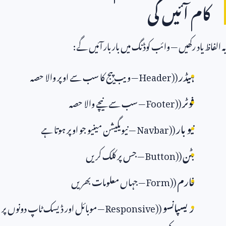
کام آئیں گی
یہ الفاظ یاد رکھیں — وائب کوڈنگ میں بار بار آئیں گے:
ہیڈر
(
Header)
— ویب پیج کا سب سے اوپر والا حصہ
فوٹر
(
Footer)
— سب سے نیچے والا حصہ
نیو بار
(
Navbar)
— نیویگیشن مینیو جو اوپر ہوتا ہے
بٹن
(
Button)
— جس پر کلک کریں
فارم
(
Form)
— جہاں معلومات بھریں
ریسپانسو
(
Responsive)
— موبائل اور ڈیسک ٹاپ دونوں پر