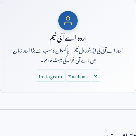
اردو اے آئی ٹیم
اردو اے آئی کی ایڈیٹوریل ٹیم — پاکستان کا سب سے بڑا اردو زبان
میں اے آئی خواندگی پلیٹ فارم۔
Instagram
Facebook
X
متعلقہ مضامین