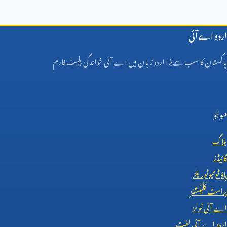
اردو اے آئی
پاکستان کا سب سے بڑا اردو زبان میں اے آئی خواندگی پلیٹ فارم
مواد
بلاگ
گائیڈز
ہاؤ ٹو ٹیوٹوریلز
پرامٹ کلیکشنز
اے آئی ٹولز
اردو اے آئی لغت