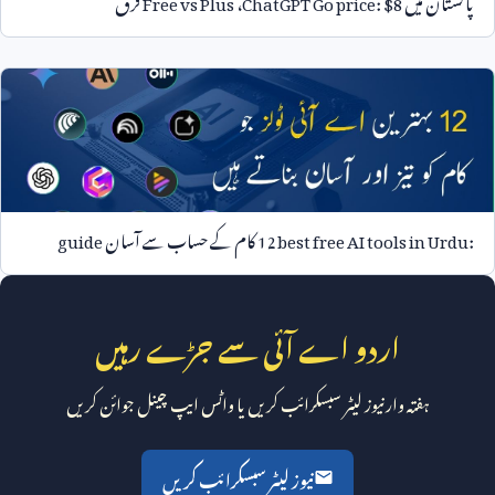
12 best free AI tools in Urdu:
کام کے حساب سے آسان
guide
اردو اے آئی سے جڑے رہیں
ہفتہ وار نیوز لیٹر سبسکرائب کریں یا واٹس ایپ چینل جوائن کریں
نیوز لیٹر سبسکرائب کریں