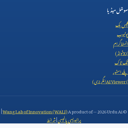
سوشل میڈیا
فیس بک
یوٹیوب
انسٹاگرام
X (
ٹوئٹر)
ٹک ٹاک
پلے اسٹور
AI Viewer (
انگریزی)
|
Wang Lab of Innovation (WALI)
A product of
—
2026 Urdu Ai
©
پرائیویسی پالیسی
|
شرائط