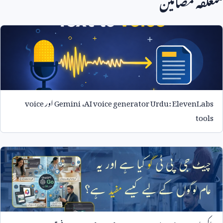
AI voice generator Urdu: ElevenLabs
،
Gemini
اور
voice
tools
پاکستان میں
ChatGPT Go price: $8
،
Free vs Plus
فرق