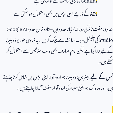
API
کے ذریعے اپنی ایپس میں بھی استعمال ہو سکتی ہے
مفت ٹائر کی روزانہ/ماہانہ حدود ہیں — تازہ ترین حدود
Google AI
St
کی آفیشل ویب سائٹ سے چیک کریں۔ یہ بنیادی طور پر ڈویلپرز
 بنایا گیا ہے لیکن عام صارف بھی ویب انٹرفیس سے استعمال کر
یں۔
 لیے بہترین:
ڈویلپرز جو اردو آواز اپنی ایپس میں شامل کرنا چاہتے
ر وہ لوگ جو اعلیٰ معیار کی اردو آواز مفت آزمانا چاہتے ہیں۔
—
3. Google Text-to-Speec