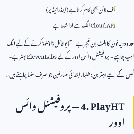
آف لائن بھی کام کرتا ہے (اینڈرائیڈ پر)
Cloud API
الگ سے ادا شدہ ہے
یہ فون کا بلٹ اِن فیچر ہے — آڈیو فائل ڈاؤنلوڈ کرنے کے لیے الگ
ہیے۔ پروفیشنل وائس اوور کے لیے
ElevenLabs
بہتر ہے۔
 لیے بہترین:
طلبا، ابتدائی صارفین جو صرف سننا چاہتے ہیں۔
4. PlayH
— پروفیشنل وائس
وور