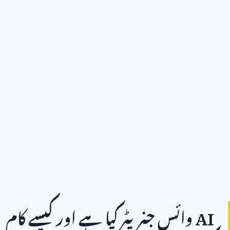
A
وائس جنریٹر کیا ہے اور کیسے کام