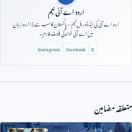
اردو اے آئی ٹیم
اردو اے آئی کی ایڈیٹوریل ٹیم — پاکستان کا سب سے بڑا اردو زبان
میں اے آئی خواندگی پلیٹ فارم۔
Instagram
Facebook
X
قہ مضامین