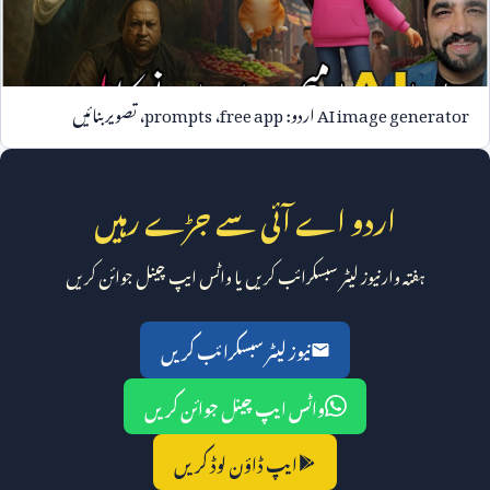
AI image genera
اردو:
free app
،
prompts
، تصویر بنائیں
اردو اے آئی سے جڑے رہیں
ہفتہ وار نیوز لیٹر سبسکرائب کریں یا واٹس ایپ چینل جوائن کریں
نیوز لیٹر سبسکرائب کریں
واٹس ایپ چینل جوائن کریں
ایپ ڈاؤن لوڈ کریں