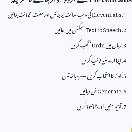
ElevenLabs
کی ویب سائٹ پر جائیں اور مفت اکاؤنٹ بنائیں
Text to Speech
سیکشن میں جائیں
زبان میں
Urdu
منتخب کریں
اپنا اردو متن ٹائپ کریں
آواز کا انتخاب کریں — مرد یا خاتون
Generate
بٹن دبائیں
آڈیو سنیں اور ڈاؤنلوڈ کریں