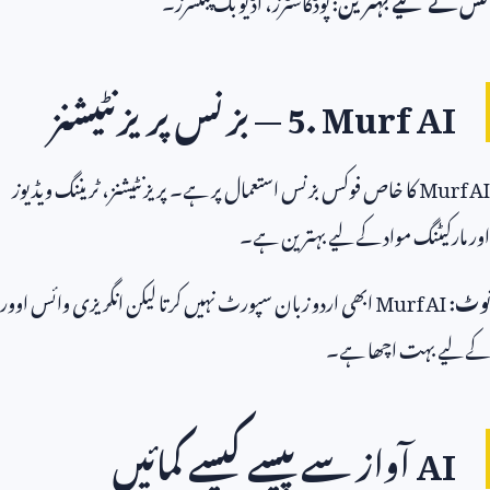
5. Murf A
— بزنس پریزنٹیشنز
Mur
کا خاص فوکس بزنس استعمال پر ہے۔ پریزنٹیشنز، ٹریننگ ویڈیوز
رکیٹنگ مواد کے لیے بہترین ہے۔
Murf AI
ابھی اردو زبان سپورٹ نہیں کرتا لیکن انگریزی وائس اوور
ے بہت اچھا ہے۔
A
آواز سے پیسے کیسے کمائیں