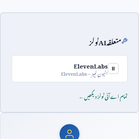
متعلقہ
AI
ٹولز
ElevenLabs
الیون لیبز —
ElevenLabs
تمام اے آئی ٹولز دیکھیں ←