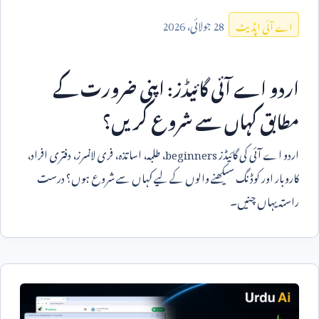
28
جولائی،
2026
اے آئی اپڈیٹ
اردو اے آئی گائیڈز: اپنی ضرورت کے
مطابق کہاں سے شروع کریں؟
اردو اے آئی کی گائیڈز
beginners
، طلبہ، اساتذہ، فری لانسرز، دفتری افراد،
کاروبار اور کوڈنگ سیکھنے والوں کے لیے کہاں سے شروع ہوں؟ درست
راستہ یہاں چنیں۔