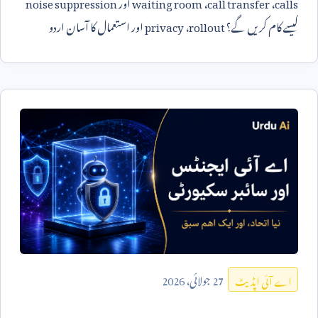
calls
،
call transfer
،
waiting room
اور
noise suppression
کیسے کام کریں گے؟
rollout
،
privacy
اور استعمال کا آسان اردو
جواب۔
27
جولائی،
2026
اے آئی اپڈیٹ