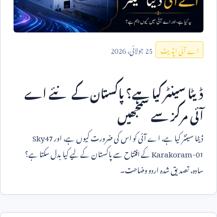
25
جولائی،
2026
اے آئی اپڈیٹ
ڈیٹا سینٹر کیا ہے؟ پاکستان کے نئے اے
آئی مرکز سے سمجھیں
ڈیٹا سینٹر کیا ہے، اے آئی کو اس کی ضرورت کیوں ہے، اور
Sky47
Karakoram-01
کے افتتاح سے پاکستان کے لیے کیا بدل سکتا ہے؟
سادہ، تصدیق شدہ اردو وضاحت۔