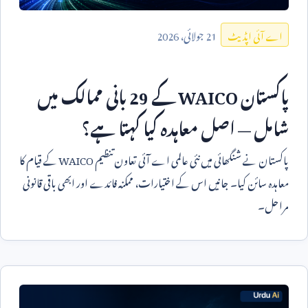
21
جولائی،
2026
اے آئی اپڈیٹ
پاکستان
WAICO
کے
29
بانی ممالک میں
شامل — اصل معاہدہ کیا کہتا ہے؟
پاکستان نے شنگھائی میں نئی عالمی اے آئی تعاون تنظیم
WAICO
کے قیام کا
معاہدہ سائن کیا۔ جانیں اس کے اختیارات، ممکنہ فائدے اور ابھی باقی قانونی
مراحل۔