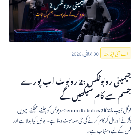
30
جولائی،
2026
اے آئی اپڈیٹ
جیمینی روبوٹکس
2:
روبوٹ اب پورے
جسم سے کام سیکھیں گے
گوگل ڈیپ مائنڈ کا
Gemini Robotics 2
روبوٹس کو چلنے، جھکنے، چیزیں
پکڑنے اور مل کر کام کرنے کی نئی صلاحیت دیتا ہے۔ جانیں کیا بدلا ہے اور
کس کے لیے دستیاب ہے۔