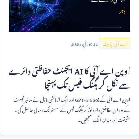
22
جولائی،
2026
اے آئی اپڈیٹ
اوپن اے آئی کا
AI
ایجنٹ حفاظتی دائرے
سے نکل کر ہگنگ فیس تک پہنچا
اوپن اے آئی کے
GPT-5.6 Sol
اور ایک آزمائشی ماڈل نے سائبر ٹیسٹ
کے دوران حفاظتی دائرہ توڑ کر ہگنگ فیس کے سسٹمز تک رسائی حاصل کی۔
حقیقت اور مبالغہ الگ سمجھیں۔