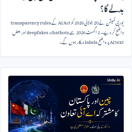
بدلے گا؟
یورپی کمیشن نے
20
جولائی
2026
کو
AI Act
کے
transparency rules
واضح کر دیے۔
2
اگست
2026
سے
chatbots
،
deepfakes
اور بعض
AI text
پر واضح
labels
درکار ہوں گے۔