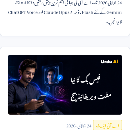
24
جولائی
2026
تک اے آئی کی دنیا کی اہم ترین پیش رفتیں:
Kimi K3
،
Gemini
کے نئے
Flash
ماڈلز،
Claude Opus 5
اور
ChatGPT Voice
کا نیا تجربہ۔
24
جولائی،
2026
اے آئی اپڈیٹ