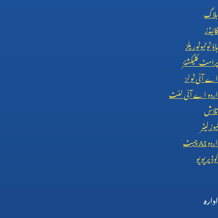
بلاگ
گائیڈز
ہاؤ ٹو ٹیوٹوریلز
پرامٹ کلیکشنز
اے آئی ٹولز
اردو اے آئی لغت
تلاش
نیوز لیٹر
اردو
AI
چیٹ
کوڈ پریویو
ادارہ