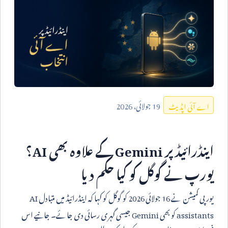
19
جولائی،
2026
اے آئی اپڈیٹ
اینڈرائیڈ پر
Gemini
کے علاوہ بھی
AI
؟
یورپ نے گوگل کو کیا حکم دیا
یورپی کمیشن نے
16
جولائی
2026
کو گوگل کو کہا کہ اینڈرائیڈ میں متبادل
AI
assistants
کو بھی
Gemini
جیسی گہری رسائی دی جائے۔ جانیے اس