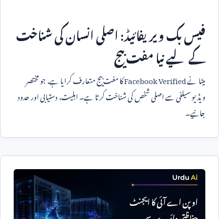
فیس بک ویریفائیڈ: اصلی انسان کی شناخت
کے لیے نیا مفت بیج
میٹا نے
Facebook Verified
کا مفت بیج متعارف کرایا ہے، جو مختصر
ویڈیو سیلفی سے اصلی شخص کی شناخت کرتا ہے۔ اہلیت، دستیابی اور حدود
جانیے۔