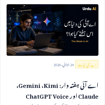
24
جولائی،
2026
اے آئی اپڈیٹ
اے آئی ہفتہ وار:
Kimi
،
Gemini
،
Claude
اور
ChatGPT Voice