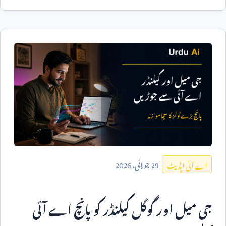
29
جولائی،
2026
اے آئی اپڈیٹ
جی میل اور گوگل کیلنڈر کو پانچ اے آئی