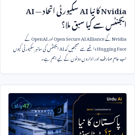
Nvidia
کا نیا
AI
سکیورٹی اتحاد —
AI
ایجنٹس سے کیا سبق ملا؟
Nvidia
کے
Open Secure AI Alliance
اور
OpenAI
کے
Hugging Face
واقعے سے سمجھیں کہ
AI
ایجنٹس کی سائبر سکیورٹی کیوں
اب عام صارف اور اداروں دونوں کے لیے اہم ہے۔