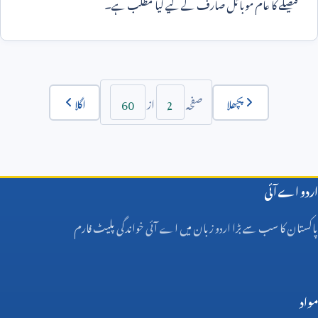
فیصلے کا عام موبائل صارف کے لیے کیا مطلب ہے۔
60
2
پچھلا
اگلا
صفحہ
از
اردو اے آئی
پاکستان کا سب سے بڑا اردو زبان میں اے آئی خواندگی پلیٹ فارم
مواد