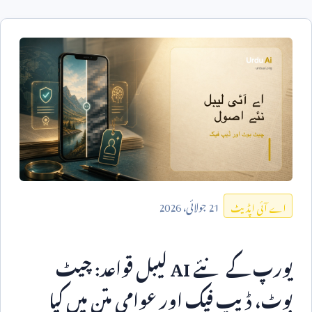
21
جولائی،
2026
اے آئی اپڈیٹ
یورپ کے نئے
AI
لیبل قواعد: چیٹ
بوٹ، ڈیپ فیک اور عوامی متن میں کیا