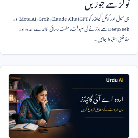
ٹولز سے جوڑیں
جی میل اور گوگل کیلنڈر کو
ChatGPT
،
Claude
،
Grok
،
Meta AI
اور
DeepSeek
سے جوڑنے کی سہولت، مفت رسائی، فائدے، حدود اور
حفاظتی احتیاط جانیں۔