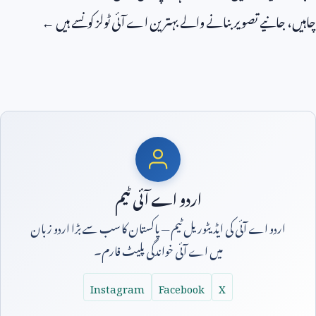
چاہیں، جانیے تصویر بنانے والے بہترین اے آئی ٹولز کونسے ہیں ←
اردو اے آئی ٹیم
اردو اے آئی کی ایڈیٹوریل ٹیم — پاکستان کا سب سے بڑا اردو زبان
میں اے آئی خواندگی پلیٹ فارم۔
Instagram
Facebook
X