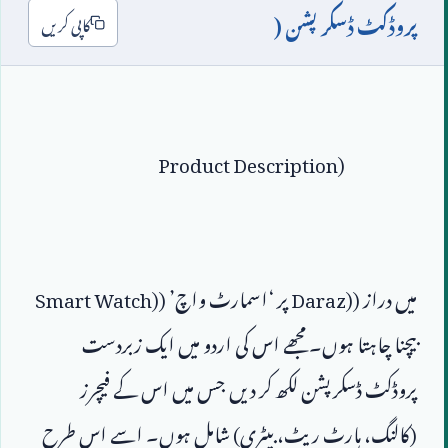
پروڈکٹ ڈسکرپشن (
کاپی کریں
Product Description)
میں دراز (
Daraz)
 پر ‘اسمارٹ واچ’ (
Smart Watch)
بیچنا چاہتا ہوں۔ مجھے اس کی اردو میں ایک زبردست 
پروڈکٹ ڈسکرپشن لکھ کر دیں جس میں اس کے فیچرز 
(کالنگ، ہارٹ ریٹ، بیٹری) شامل ہوں۔ اسے اس طرح 