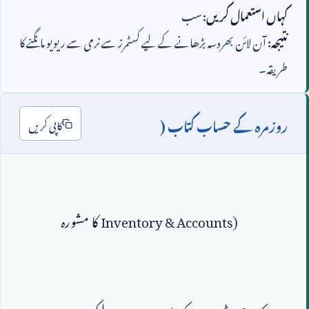
کہاں استعمال کریں:
سب
نتیجہ:
آن لائن بھروسہ بڑھانے کے لیے کسٹمرز سے نرمی سے ریویو مانگنے کا
طریقہ۔
روزمرہ کے حساب کتاب (
کاپی کریں
Inventory & Accounts)