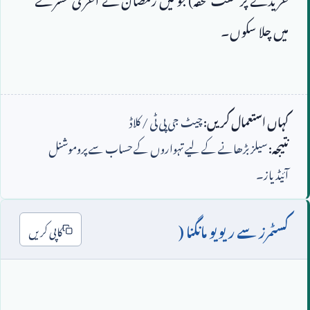
کہاں استعمال کریں:
چیٹ جی پی ٹی / کلاڈ
نتیجہ:
سیلز بڑھانے کے لیے تہواروں کے حساب سے پروموشنل
آئیڈیاز۔
کسٹمرز سے ریویو مانگنا (
کاپی کریں