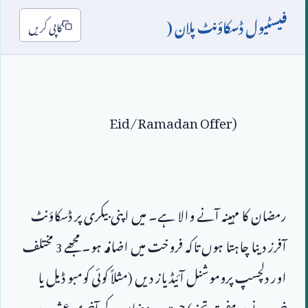
فیسٹیول ڈسکاؤنٹ پلان (
کاپی کریں
Eid/Ramadan Offer)
رمضان کا مہینہ آنے والا ہے۔ میں اپنی بیکری پر ڈسکاؤنٹ 
آفرز دینا چاہتا ہوں تاکہ فروخت میں اضافہ ہو۔ مجھے 
3
 مختلف 
اور دلچسپ پروموشنل آئیڈیاز دیں (مثلاً کوئی کومبو ڈیل یا 
خریدنے پر مفت تحفہ) جو میں رمضان کے آخری عشرے 