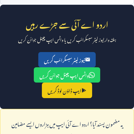
اردو اے آئی سے جڑے رہیں
ہفتہ وار نیوز لیٹر سبسکرائب کریں یا واٹس ایپ چینل جوائن کریں
نیوز لیٹر سبسکرائب کریں
واٹس ایپ چینل جوائن کریں
ایپ ڈاؤن لوڈ کریں
يہ مضمون پسند آيا؟ اردو اے آئی ايپ ميں ہزاروں ايسے مضامين