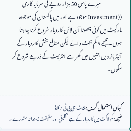
                        میرے پاس 
50
 ہزار روپے کی سرمایہ کاری 
(
Investment)
 موجود ہے اور میں پاکستان کی موجودہ 
مارکیٹ میں کوئی چھوٹا آن لائن کاروبار شروع کرنا چاہتا 
ہوں۔ مجھے 
5
 کم بجٹ والے لیکن منافع بخش کاروبار کے 
آئیڈیاز دیں جنہیں میں گھر سے انٹرنیٹ کے ذریعے شروع کر 
کہاں استعمال کریں:
چیٹ جی پی ٹی / کلاڈ
نتیجہ:
کم لاگت میں کاروبار کے لیے تخلیقی اور حقیقت پسندانہ مشورے۔