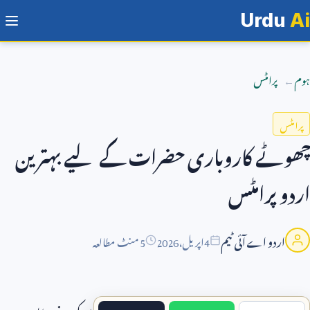
Urdu
Ai
ہوم
پرامٹس
پرامٹس
چھوٹے کاروباری حضرات کے لیے بہترین
اردو پرامٹس
اردو اے آئی ٹیم
4
اپریل،
2026
5 منٹ مطالعہ