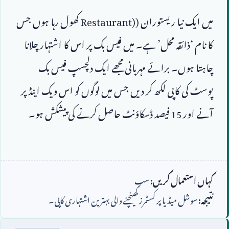
میں ایک نیا ریستوران (
Restaurant)
 کھول رہا ہوں جس 
کا نام ‘ذائقہ محل’ ہے۔ میں فیس بک پر اس کا اشتہار چلانا 
چاہتا ہوں۔ برائے مہربانی مجھے ایک دلچسپ فیس بک 
پوسٹ کی کاپی لکھ کر دیں جس میں لوگوں کو اس ویک اینڈ پر 
آنے اور 
15
کہاں استعمال کریں:
سب
نتیجہ:
سوشل میڈیا پر کسٹمرز کھینچنے والی بہترین اشتہاری کاپی۔