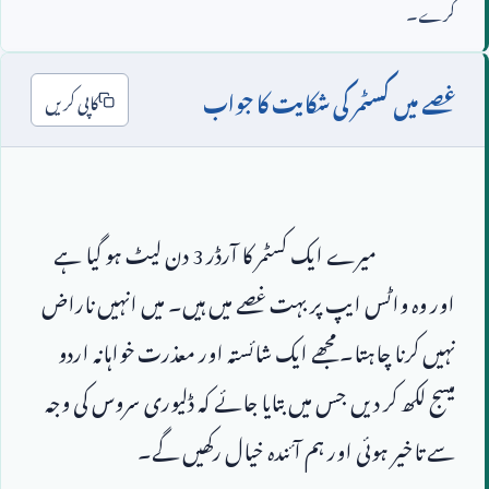
کرے۔
غصے میں کسٹمر کی شکایت کا جواب
کاپی کریں
                        میرے ایک کسٹمر کا آرڈر 
3
 دن لیٹ ہو گیا ہے 
اور وہ واٹس ایپ پر بہت غصے میں ہیں۔ میں انہیں ناراض 
نہیں کرنا چاہتا۔ مجھے ایک شائستہ اور معذرت خواہانہ اردو 
میسج لکھ کر دیں جس میں بتایا جائے کہ ڈلیوری سروس کی وجہ 