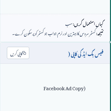
کہاں استعمال کریں:
سب
نتیجہ:
کسٹمر سروس کا بہترین اور نرم جواب جو کسٹمر کو پرسکون کرے۔
فیس بک ایڈ کی کاپی (
کاپی کریں
Facebook Ad Copy)