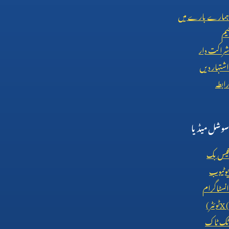
ہمارے بارے میں
ٹیم
شراکت دار
اشتہار دیں
رابطہ
سوشل میڈیا
فیس بک
یوٹیوب
انسٹاگرام
X (
ٹوئٹر)
ٹک ٹاک