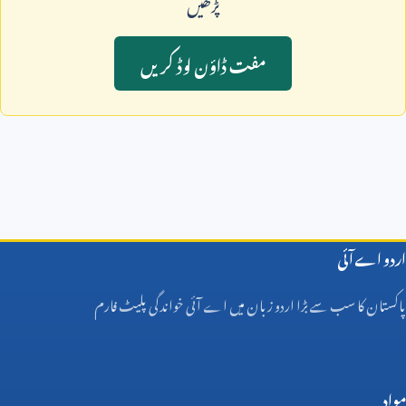
پڑھيں
مفت ڈاؤن لوڈ کريں
اردو اے آئی
پاکستان کا سب سے بڑا اردو زبان میں اے آئی خواندگی پلیٹ فارم
مواد