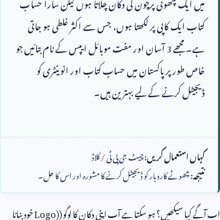
میں ایک چھوٹی پرچون کی دکان چلاتا ہوں لیکن سارا حساب 
کتاب ایک کاپی پر لکھتا ہوں، جس سے اکثر غلطی ہو جاتی 
ہے۔ مجھے 
3
 آسان اور مفت موبائل ایپس کے نام بتائیں جو 
خاص طور پر پاکستان میں حساب کتاب اور انوینٹری کو 
کہاں استعمال کریں:
چیٹ جی پی ٹی / کلاڈ
نتیجہ:
چھوٹے کاروبار کو ڈیجیٹل کرنے کا مشورہ اور اس کا حل۔
اب آگے کیا سیکھیں؟ ہو سکتا ہے آپ اپنی دکان کا لوگو (
Logo)
خود بنانا