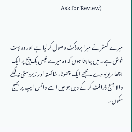
Ask for Review)
میرے کسٹمر نے میرا پروڈکٹ وصول کر لیا ہے اور وہ بہت 
خوش ہے۔ میں چاہتا ہوں کہ وہ میرے فیس بک پیج پر ایک 
اچھا ریویو دے۔ مجھے ایک چھوٹا، شائستہ اور زبردستی نہ لگنے 
والا میسج ڈرافٹ کر کے دیں جو میں اسے واٹس ایپ پر بھیج 