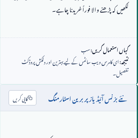
کہاں استعمال کریں:
سب
نتیجہ:
ای کامرس ویب سائٹس کے لیے بہترین اور دلکش پروڈکٹ
تفصیل۔
نئے بزنس آئیڈیاز پر برین اسٹارمنگ
کاپی کریں