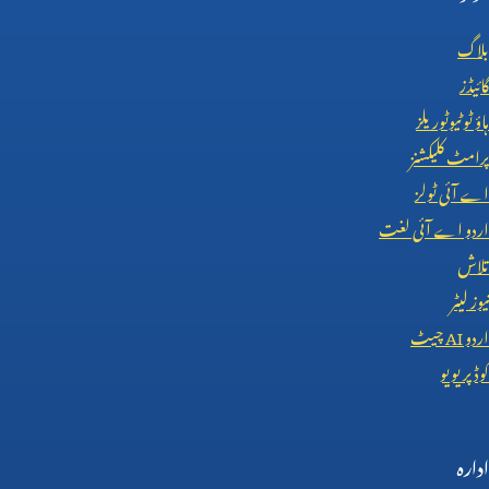
بلاگ
گائیڈز
ہاؤ ٹو ٹیوٹوریلز
پرامٹ کلیکشنز
اے آئی ٹولز
اردو اے آئی لغت
تلاش
نیوز لیٹر
اردو
AI
چیٹ
کوڈ پریویو
ادارہ