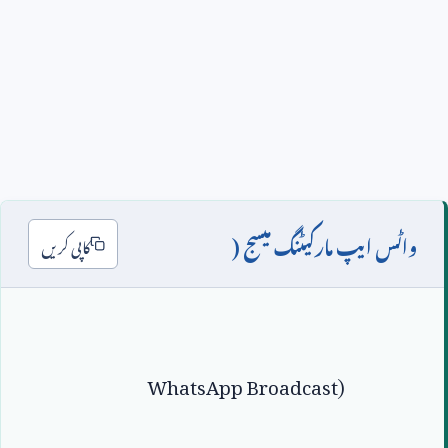
واٹس ایپ مارکیٹنگ میسج (
کاپی کریں
WhatsApp Broadcast)