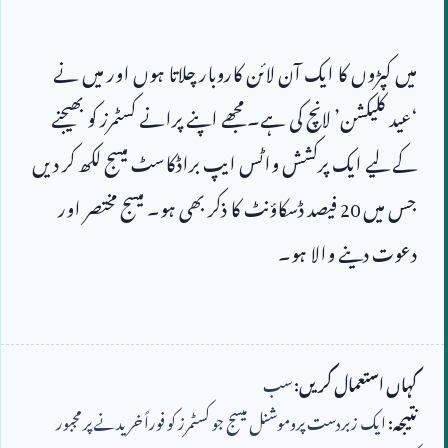
میں کپڑوں کا ایک آن لائن کاروبار چلاتا ہوں اور میں نے 
‘عید کلیکشن’ لانچ کی ہے۔ مجھے اپنے پرانے کسٹمرز کو بھیجنے 
کے لیے ایک پرکشش واٹس ایپ براڈکاسٹ میسج لکھ کر دیں 
جس میں 
20
 فیصد ڈسکاؤنٹ کا ذکر بھی ہو۔ میسج مختصر اور 
کہاں استعمال کریں:
سب
نتیجہ:
ایک زبردست پروموشنل میسج جو کسٹمرز کو فوراً خریدنے پر مجبور