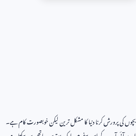
بچوں کی پرورش کرنا دنیا کا مشکل ترین لیکن خوبصورت کام ہے۔
اے آئی آپ کے اس سفر میں ایک بہترین ساتھی بن سکتا ہے،