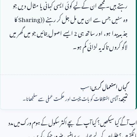
رہتے ہیں۔ مجھے ان کے لیے کوئی ایسی کہانی یا مثال دیں جو 
وہ سنیں جس سے ان میں مل جل کر رہنے (
Sharing)
 کا 
جذبہ پیدا ہو، اور ساتھ ہی 
2
 ایسے اصول بتائیں جو میں گھر میں 
کہاں استعمال کریں:
سب
نتیجہ:
آپسی اختلافات کو بات چیت اور حکمت عملی سے سلجھانا۔
اب آگے کیا سیکھیں؟ کیا آپ کے بچے اکثر سکول کے ہوم ورک میں مدد
مانگتے ہیں؟ طلباء کے لیے ہمارے پرامٹس ضرور چیک کریں ←