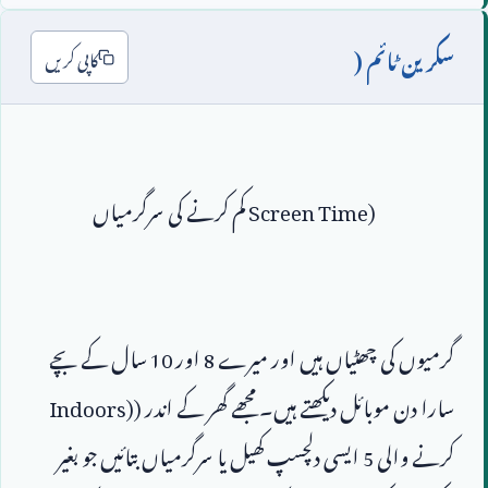
سکرین ٹائم (
کاپی کریں
Screen Time)
گرمیوں کی چھٹیاں ہیں اور میرے 
8
 اور 
10
 سال کے بچے 
سارا دن موبائل دیکھتے ہیں۔ مجھے گھر کے اندر (
Indoors)
کرنے والی 
5
 ایسی دلچسپ کھیل یا سرگرمیاں بتائیں جو بغیر 