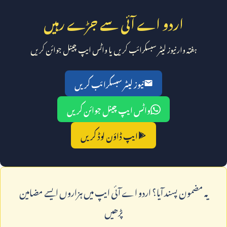
اردو اے آئی سے جڑے رہیں
ہفتہ وار نیوز لیٹر سبسکرائب کریں یا واٹس ایپ چینل جوائن کریں
نیوز لیٹر سبسکرائب کریں
واٹس ایپ چینل جوائن کریں
ایپ ڈاؤن لوڈ کریں
يہ مضمون پسند آيا؟ اردو اے آئی ايپ ميں ہزاروں ايسے مضامين
پڑھيں