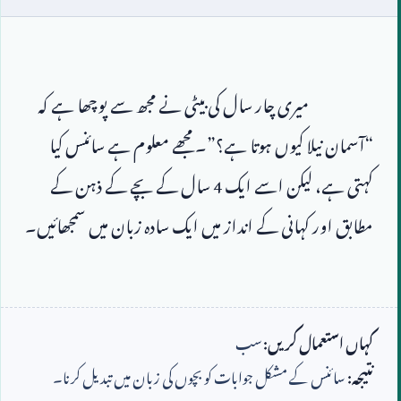
                        میری چار سال کی بیٹی نے مجھ سے پوچھا ہے کہ 
“آسمان نیلا کیوں ہوتا ہے؟”۔ مجھے معلوم ہے سائنس کیا 
کہتی ہے، لیکن اسے ایک 
4
 سال کے بچے کے ذہن کے 
کہاں استعمال کریں:
سب
نتیجہ:
سائنس کے مشکل جوابات کو بچوں کی زبان میں تبدیل کرنا۔