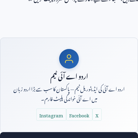
اردو اے آئی ٹیم
اردو اے آئی کی ایڈیٹوریل ٹیم — پاکستان کا سب سے بڑا اردو زبان
میں اے آئی خواندگی پلیٹ فارم۔
Instagram
Facebook
X