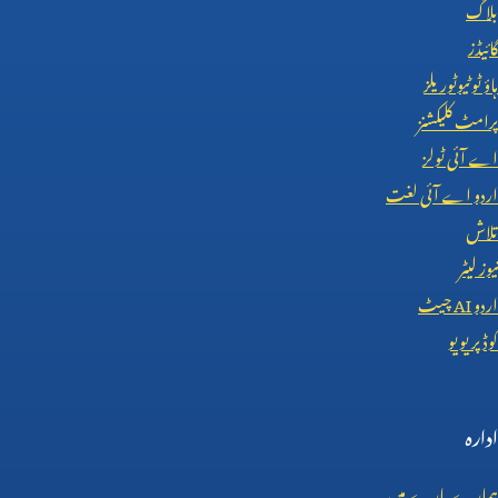
بلاگ
گائیڈز
ہاؤ ٹو ٹیوٹوریلز
پرامٹ کلیکشنز
اے آئی ٹولز
اردو اے آئی لغت
تلاش
نیوز لیٹر
اردو
AI
چیٹ
کوڈ پریویو
ادارہ
ہمارے بارے میں