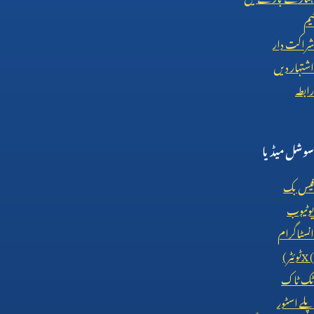
ٹیم
شراکت دار
اشتہار دیں
رابطہ
سوشل میڈیا
فیس بک
یوٹیوب
انسٹاگرام
X (
ٹوئٹر)
ٹک ٹاک
پلے اسٹور