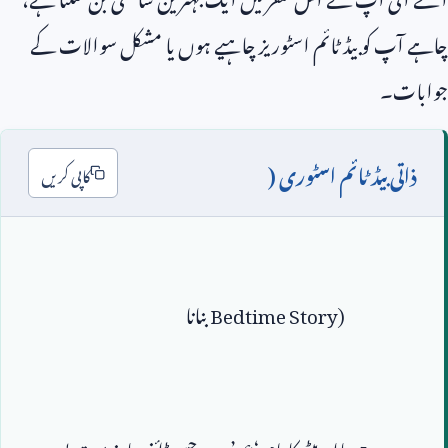
چاہے آپ کو بیڈ ٹائم اسٹوریز چاہیے ہوں یا مشکل سوالات کے
جوابات۔
ذاتی بیڈ ٹائم اسٹوری (
کاپی کریں
Bedtime Story)
میرے 
5
 سالہ بیٹے کا نام ‘عمر’ ہے جسے ڈائنوسارز بہت پسند 