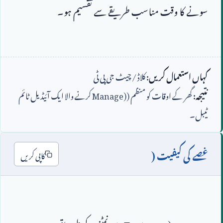
کہاں استعمال کریں:
کلاڈ / چیٹ جی پی ٹی
نتیجہ:
گھر کے اوقات کو منظم (
Manage)
کرنے والا ایک آئیڈیل ٹائم
ٹیبل۔
غصے کی کیفیت (
کاپی کریں
Tantrums)