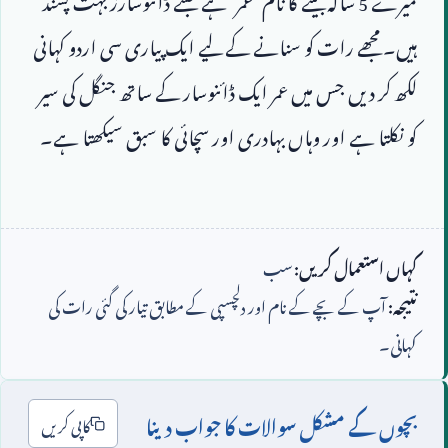
ہیں۔ مجھے رات کو سنانے کے لیے ایک پیاری سی اردو کہانی 
لکھ کر دیں جس میں عمر ایک ڈائنوسار کے ساتھ جنگل کی سیر 
کہاں استعمال کریں:
سب
نتیجہ:
آپ کے بچے کے نام اور دلچسپی کے مطابق تیار کی گئی رات کی
کہانی۔
بچوں کے مشکل سوالات کا جواب دینا
کاپی کریں