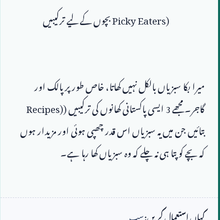
Picky Eaters)
میرا بکا سبزیاں بالکل نہیں کھاتا، خاص طور پر پالک اور 
گاجر۔ مجھے 
3
 ایسی پاکستانی کھانوں کی ترکیبیں (
Recipes)
بتائیں جن میں یہ سبزیاں اس قدر چھپی ہوئی اور مزیدار ہوں 
کہاں استعمال کریں:
سب