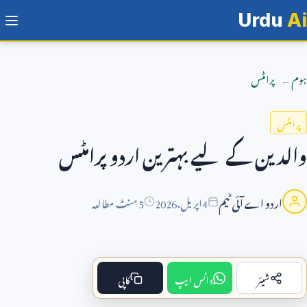
Urdu
Ai
ہوم
پرامٹس
پرامٹس
والدین کے لیے بہترین اردو پرامٹس
اردو اے آئی ٹیم
4
اپریل،
2026
5 منٹ مطالعہ
شیئر
واٹس ایپ
کاپی