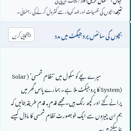
نتیجہ:
بچوں کی نفسیات اور ضد کو پیار سے کنٹرول کرنے کی رہنمائی۔
بچوں کی سائنس پروجیکٹ میں مدد
کاپی کریں
                        میرے بچے کو سکول میں ‘نظام شمسی’ (
Solar 
System)
 کا پروجیکٹ ملا ہے۔ ہمارے پاس گھر میں 
پرانے گتے اور کچھ رنگ ہیں۔ مجھے قدم بہ قدم طریقہ بتائیں کہ 
ہم ان چیزوں سے ایک خوبصورت نظام شمسی کا ماڈل کیسے 