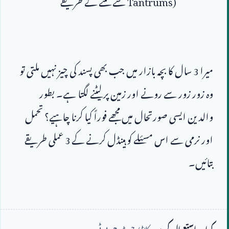
میرا 
3
 سال کا بچہ بازار میں جب بھی پسند کی چیز نہیں ملتی تو 
وہ زور زور سے رونے اور زمین پر لیٹنے لگتا ہے۔ بطور 
والدین ایسی صورتحال میں مجھے فوراً کیا کرنا چاہیے؟ تحمل 
اور نرمی سے اس مسئلے کو ہینڈل کرنے کے 
3
 عملی طریقے 
کہاں استعمال کریں:
کلاڈ / چیٹ جی پی ٹی