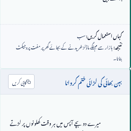
کہاں استعمال کریں:
سب
نتیجہ:
بازار سے مہنگے ماڈلز خریدنے کے بجائے گھر پر مفت پروجیکٹ
بنانا۔
بہن بھائی کی لڑائی ختم کروانا
کاپی کریں
                        میرے دو بچے آپس میں ہر وقت کھلونوں پر لڑتے 