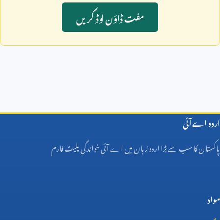
مفت ڈاؤن لوڈ کريں
اردو اے آئی
پاکستان کا سب سے بڑا اردو زبان میں اے آئی خواندگی پلیٹ فارم
مواد