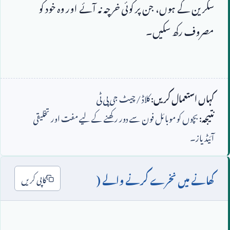
سکرین کے ہوں، جن پر کوئی خرچہ نہ آئے اور وہ خود کو 
کہاں استعمال کریں:
کلاڈ / چیٹ جی پی ٹی
نتیجہ:
بچوں کو موبائل فون سے دور رکھنے کے لیے مفت اور تخلیقی
آئیڈیاز۔
کھانے میں نخرے کرنے والے (
کاپی کریں