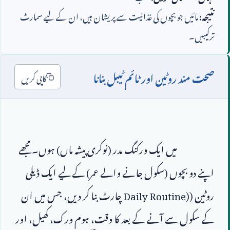
نتیجہ:
مائیں جو بچوں کی غذائیت سے پریشان ہیں، ان کے لیے سمارٹ
ترکیبیں۔
صحت مند روٹین اور ٹائم ٹیبل بنانا
کاپی کریں
                        میں ایک ورکنگ مدر (نوکری پیشہ ماں) ہوں۔ مجھے 
اپنے دو بچوں (سکول جانے والے عمر) کے لیے ایک ڈیلی 
روٹین (
Daily Routine)
 چارٹ بنا کر دیں، جس میں ان 
کے سکول سے آنے کے بعد کا وقت، ہوم ورک، کھیل، اور 