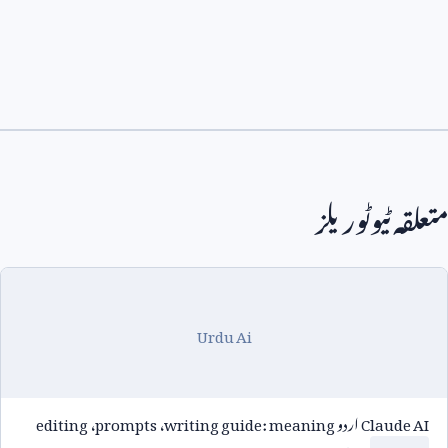
متعلقہ ٹیوٹوریلز
Urdu Ai
Claude AI
اردو
writing guide: meaning
،
prompts
،
editing