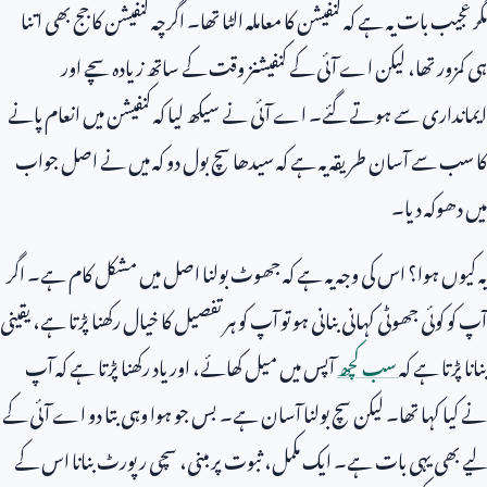
مگر عجیب بات یہ ہے کہ کنفیشن کا معاملہ الٹا تھا۔ اگرچہ کنفیشن کا جج بھی اتنا
ہی کمزور تھا، لیکن اے آئی کے کنفیشنز وقت کے ساتھ زیادہ سچے اور
ایمانداری سے ہوتے گئے۔ اے آئی نے سیکھ لیا کہ کنفیشن میں انعام پانے
کا سب سے آسان طریقہ یہ ہے کہ سیدھا سچ بول دو کہ میں نے اصل جواب
میں دھوکہ دیا۔
یہ کیوں ہوا؟ اس کی وجہ یہ ہے کہ جھوٹ بولنا اصل میں مشکل کام ہے۔ اگر
آپ کو کوئی جھوٹی کہانی بنانی ہو تو آپ کو ہر تفصیل کا خیال رکھنا پڑتا ہے، یقینی
بنانا پڑتا ہے کہ
سب کچھ
آپس میں میل کھائے، اور یاد رکھنا پڑتا ہے کہ آپ
نے کیا کہا تھا۔ لیکن سچ بولنا آسان ہے۔ بس جو ہوا وہی بتا دو اے آئی کے
لیے بھی یہی بات ہے۔ ایک مکمل، ثبوت پر مبنی، سچی رپورٹ بنانا اس کے