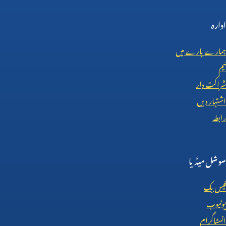
ادارہ
ہمارے بارے میں
ٹیم
شراکت دار
اشتہار دیں
رابطہ
سوشل میڈیا
فیس بک
یوٹیوب
انسٹاگرام