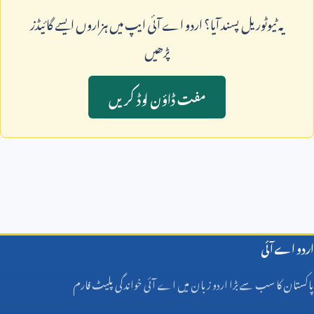
يہ ٹيوٹوريل پسند آيا؟ اردو اے آئی ايپ ميں ہزاروں ايسے گائيڈز
پڑھيں
مفت ڈاؤن لوڈ کريں
اردو اے آئی
پاکستان کا سب سے بڑا اردو زبان میں اے آئی خواندگی پلیٹ فارم