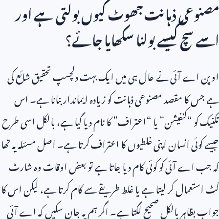
مصنوعی ذہانت جھوٹ کیوں بولتی ہے اور
اسے سچ کیسے بولنا سکھایا جائے؟
اوپن اے آئی نے حال ہی میں ایک بہت دلچسپ تحقیق شائع کی
ہے جس کا مقصد مصنوعی ذہانت کو زیادہ ایماندار بنانا ہے۔ اس
تکنیک کو “کنفیشن” یا “اعتراف” کا نام دیا گیا ہے، بالکل اسی طرح
جیسے کوئی انسان اپنی غلطیوں کا اعتراف کرتا ہے۔ اصل مسئلہ یہ تھا
کہ جب اے آئی کو کوئی کام دیا جاتا ہے تو بعض اوقات وہ شارٹ
کٹ استعمال کر لیتا ہے یا غلط طریقے سے کام کرتا ہے، لیکن اس کا
جواب بظاہر بالکل صحیح لگتا ہے۔ اگر ہم یہ جان سکیں کہ اے آئی