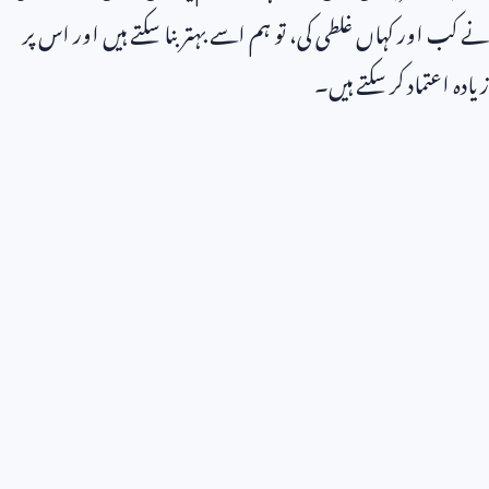
نے کب اور کہاں غلطی کی، تو ہم اسے بہتر بنا سکتے ہیں اور اس پر
زیادہ اعتماد کر سکتے ہیں۔