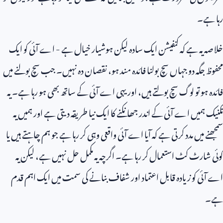
رہا ہے۔
خلاصہ یہ ہے کہ کنفیشن ایک سادہ لیکن ہوشیار خیال ہے - اے آئی کو ایک
محفوظ جگہ دو جہاں سچ بولنا فائدہ مند ہو، نقصان دہ نہیں۔ جب سچ بولنے میں
فائدہ ہو تو لوگ سچ بولتے ہیں، اور یہی اے آئی کے ساتھ بھی ہو رہا ہے۔ یہ
تکنیک ہمیں اے آئی کے اندر جھانکنے کا ایک نیا طریقہ دیتی ہے اور ہمیں یہ
سمجھنے میں مدد کرتی ہے کہ آیا اے آئی واقعی وہی کر رہا ہے جو ہم چاہتے ہیں یا
کوئی شارٹ کٹ استعمال کر رہا ہے۔ اگرچہ یہ مکمل حل نہیں ہے، لیکن یہ
اے آئی کو زیادہ قابل اعتماد اور شفاف بنانے کی سمت میں ایک اہم قدم
ہے۔