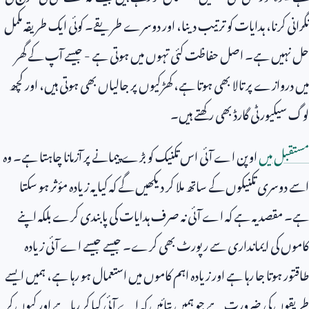
نگرانی کرنا، ہدایات کو ترتیب دینا، اور دوسرے طریقے۔ کوئی ایک طریقہ مکمل
حل نہیں ہے۔ اصل حفاظت کئی تہوں میں ہوتی ہے - جیسے آپ کے گھر
میں دروازے پر تالا بھی ہوتا ہے، کھڑکیوں پر جالیاں بھی ہوتی ہیں، اور کچھ
لوگ سیکیورٹی گارڈ بھی رکھتے ہیں۔
مستقبل میں
اوپن اے آئی اس تکنیک کو بڑے پیمانے پر آزمانا چاہتا ہے۔ وہ
اسے دوسری تکنیکوں کے ساتھ ملا کر دیکھیں گے کہ کیا یہ زیادہ مؤثر ہو سکتا
ہے۔ مقصد یہ ہے کہ اے آئی نہ صرف ہدایات کی پابندی کرے بلکہ اپنے
کاموں کی ایمانداری سے رپورٹ بھی کرے۔ جیسے جیسے اے آئی زیادہ
طاقتور ہوتا جا رہا ہے اور زیادہ اہم کاموں میں استعمال ہو رہا ہے، ہمیں ایسے
طریقوں کی ضرورت ہے جو ہمیں بتائیں کہ اے آئی کیا کر رہا ہے اور کیوں کر