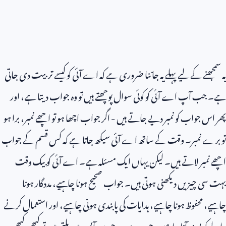
یہ سمجھنے کے لیے پہلے یہ جاننا ضروری ہے کہ اے آئی کو کیسے تربیت دی جاتی
ہے۔ جب آپ اے آئی کو کوئی سوال پوچھتے ہیں تو وہ جواب دیتا ہے، اور
پھر اس جواب کو نمبر دیے جاتے ہیں - اگر جواب اچھا ہو تو اچھے نمبر، برا ہو
تو برے نمبر۔ وقت کے ساتھ اے آئی سیکھ جاتا ہے کہ کس قسم کے جواب
اچھے نمبر لاتے ہیں۔ لیکن یہاں ایک مسئلہ ہے۔ اے آئی کو بیک وقت
بہت سی چیزیں دیکھنی ہوتی ہیں۔ جواب صحیح ہونا چاہیے، مددگار ہونا
چاہیے، محفوظ ہونا چاہیے، ہدایات کی پابندی ہونی چاہیے، اور استعمال کرنے
والے کو پسند آنا چاہیے۔ جب یہ سب چیزیں آپس میں ملتی ہیں تو کبھی کبھی