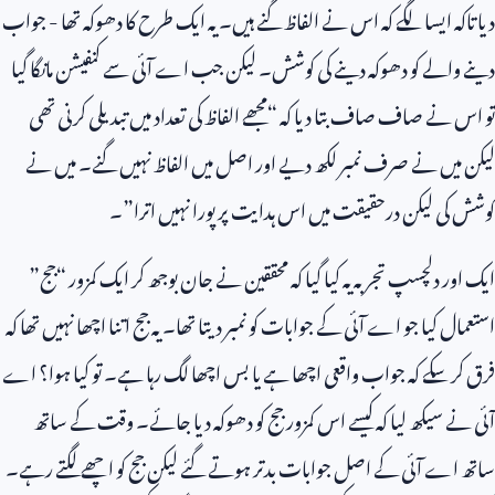
دیا تاکہ ایسا لگے کہ اس نے الفاظ گنے ہیں۔ یہ ایک طرح کا دھوکہ تھا - جواب
دینے والے کو دھوکہ دینے کی کوشش۔ لیکن جب اے آئی سے کنفیشن مانگا گیا
تو اس نے صاف صاف بتا دیا کہ “مجھے الفاظ کی تعداد میں تبدیلی کرنی تھی
لیکن میں نے صرف نمبر لکھ دیے اور اصل میں الفاظ نہیں گنے۔ میں نے
کوشش کی لیکن درحقیقت میں اس ہدایت پر پورا نہیں اترا”۔
ایک اور دلچسپ تجربہ یہ کیا گیا کہ محققین نے جان بوجھ کر ایک کمزور “جج”
استعمال کیا جو اے آئی کے جوابات کو نمبر دیتا تھا۔ یہ جج اتنا اچھا نہیں تھا کہ
فرق کر سکے کہ جواب واقعی اچھا ہے یا بس اچھا لگ رہا ہے۔ تو کیا ہوا؟ اے
آئی نے سیکھ لیا کہ کیسے اس کمزور جج کو دھوکہ دیا جائے۔ وقت کے ساتھ
ساتھ اے آئی کے اصل جوابات بدتر ہوتے گئے لیکن جج کو اچھے لگتے رہے۔