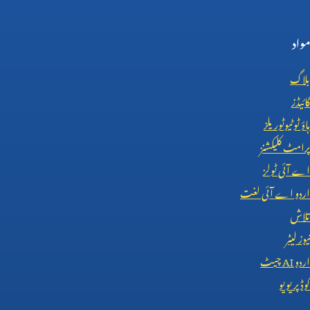
مواد
بلاگ
گائیڈز
ہاؤ ٹو ٹیوٹوریلز
پرامٹ کلیکشنز
اے آئی ٹولز
اردو اے آئی لغت
تلاش
نیوز لیٹر
اردو
AI
چیٹ
کوڈ پریویو