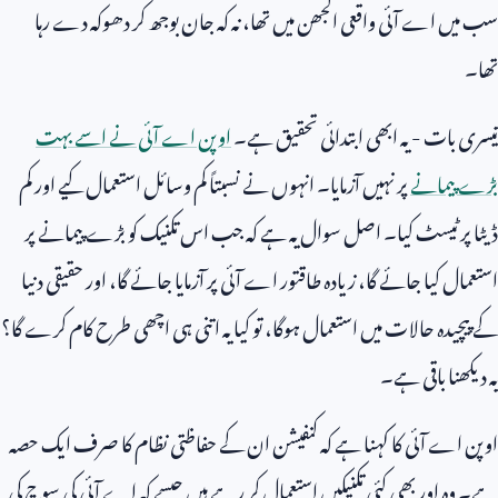
سب میں اے آئی واقعی الجھن میں تھا، نہ کہ جان بوجھ کر دھوکہ دے رہا
تھا۔
تیسری بات - یہ ابھی ابتدائی تحقیق ہے۔
اوپن اے آئی نے اسے بہت
بڑے پیمانے
پر نہیں آزمایا۔ انہوں نے نسبتاً کم وسائل استعمال کیے اور کم
ڈیٹا پر ٹیسٹ کیا۔ اصل سوال یہ ہے کہ جب اس تکنیک کو بڑے پیمانے پر
استعمال کیا جائے گا، زیادہ طاقتور اے آئی پر آزمایا جائے گا، اور حقیقی دنیا
کے پیچیدہ حالات میں استعمال ہوگا، تو کیا یہ اتنی ہی اچھی طرح کام کرے گا؟
یہ دیکھنا باقی ہے۔
اوپن اے آئی کا کہنا ہے کہ کنفیشن ان کے حفاظتی نظام کا صرف ایک حصہ
ہے۔ وہ اور بھی کئی تکنیکیں استعمال کر رہے ہیں جیسے کہ اے آئی کی سوچ کی