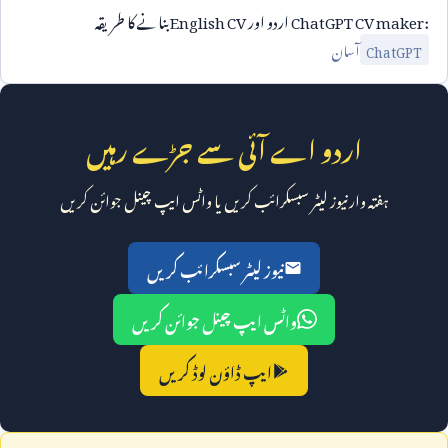
ChatGPT CV maker:
اردو اور
English CV
بنانے کا طریقہ
آسان
ChatGPT
اردو اے آئی سے جڑے رہیں
ہفتہ وار نیوز لیٹر سبسکرائب کریں یا واٹس ایپ چینل جوائن کریں
نیوز لیٹر سبسکرائب کریں
واٹس ایپ چینل جوائن کریں
ایپ ڈاؤن لوڈ کریں