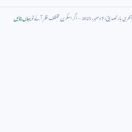
آخری بار تصدیق:
7
دسمبر،
2025
— اگر اسکرین مختلف نظر آئے تو
یہاں بتائیں