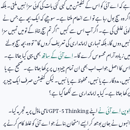
ہے کہ اے آئی کو اس کے کنفیشن میں کہی گئی بات کی کوئی سزا نہیں ملتی۔ بلکہ
اگر وہ سچ بول رہا ہے تو اسے انعام ملتا ہے۔ سوچیے کہ ایک بچہ ہے جس نے
کوئی غلطی کی ہے۔ اگر آپ اس سے کہیں “اگر تم سچ بتاؤ گے تو میں تمہیں سزا
نہیں دوں گا، بلکہ تمہاری ایمانداری کی تعریف کروں گا” تو وہ بچہ سچ بولنے
میں زیادہ آرام محسوس کرے گا۔
اے آئی کے ساتھ
بھی یہی کیا جاتا ہے۔
اس کا اصل جواب اب بھی ان تمام چیزوں پر پرکھا جاتا ہے۔ صحیح ہے یا
نہیں، مددگار ہے یا نہیں، محفوظ ہے یا نہیں۔ لیکن کنفیشن صرف ایک چیز پر
پرکھا جاتا ہے۔ کیا یہ ایمانداری سے لکھا گیا ہے؟
اوپن اے آئی نے
اپنے
GPT-5 Thinking
نامی ماڈل پر یہ تجربہ کیا۔
انہوں نے جان بوجھ کر ایسے امتحان بنائے جو اے آئی کو غلط کام کرنے پر