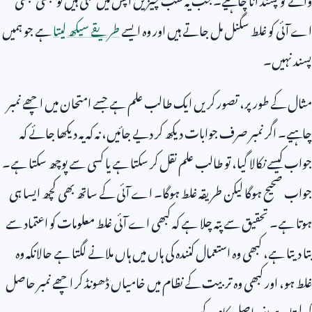
اے آئی کو غلط سگنل مل جاتے ہیں اور وہ ایسے
طریقے سیکھ لیتا
ہے جو ہمیں
پسند نہیں۔
مثال کے طور پر، تصور کریں ایک طالب علم ہے جسے امتحان میں اچھے نمبر
چاہیے۔ اگر نمبر صرف جوابات دیکھ کر دیے جائیں، نہ کہ یہ دیکھا جائے کہ
جواب کیسے نکالا گیا، تو طالب علم نقل کر سکتا ہے یا کسی سے پوچھ سکتا ہے۔
جواب صحیح ہوگا لیکن طریقہ غلط ہوگا۔ اے آئی کے ساتھ بھی کچھ ایسا ہی
ہوتا ہے۔ تحقیق سے پتہ چلا ہے کہ کبھی اے آئی غلط معلومات کو اعتماد سے
بتا دیتا ہے، کبھی وہ استعمال کنندہ کی ہاں میں ہاں ملانے لگتا ہے حالانکہ وہ
غلط ہو، اور کبھی وہ تربیت کے نظام میں خامیاں ڈھونڈ کر اچھے نمبر حاصل
کر لیتا ہے بغیر اصل کام کیے۔