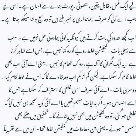
لیے ایک مکمل، قابل یقین، جھوٹی رپورٹ بنانے سے آسان ہے۔ اسی لیے
جب اے آئی کو صرف ایمانداری پر نمبر ملتے ہیں تو وہ سچ بولنا سیکھ جاتا ہے۔
اب کچھ حدود کی بات کرتے ہیں کیونکہ یہ کوئی جادوئی حل نہیں ہے۔ سب
سے پہلی بات - کنفیشن غلط رویے کو روکتا نہیں ہے، بس اسے ظاہر کرتا
ہے۔ یہ ایک نگرانی کا آلہ ہے، روک تھام کا نہیں۔ یعنی اے آئی اب بھی
غلط کام کر سکتا ہے، لیکن کم از کم اب وہ بتا دے گا کہ اس نے غلط کام کیا۔
دوسری بات - اے آئی صرف اسی غلطی کا اعتراف کر سکتا ہے جس کا
اسے احساس ہو۔ اگر ہدایات مبہم تھیں یا اے آئی کو یہ سمجھ ہی نہیں آیا کہ
غلطی ہو گئی، تو وہ کنفیشن میں بھی نہیں بتائے گا۔ تحقیق میں جتنے بھی
“مس” ہوئے - یعنی جن معاملات میں کنفیشن غلط تھا - ان میں سے تقریباً