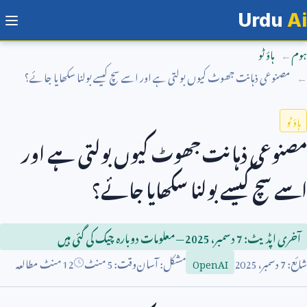
Urdu
Ai
ہوم
ہاؤ ٹو
مصنوعی ذہانت جھوٹ کیوں بولتی ہے اور اسے سچ کیسے بولنا سکھایا جائے؟
ہاؤ ٹو
مصنوعی ذہانت جھوٹ کیوں بولتی ہے اور
اسے سچ کیسے بولنا سکھایا جائے؟
آخری اپڈیٹ:
7
دسمبر،
2025
— معلومات دوبارہ چیک کی گئی ہیں
شائع:
7
دسمبر،
2025
مشکل: آسان
وقت:
5
منٹ
12 منٹ مطالعہ
OpenAI