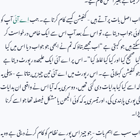
اب اصل بات پر آتے ہیں - کنفیشن کیسے کام کرتا ہے۔ جب
اے آئی
آپ کو
کوئی جواب دیتا ہے، تو اس کے بعد آپ اس سے ایک خاص درخواست کر
سکتے ہیں جو کہتی ہے “اب مجھے بتاؤ کہ تم نے ابھی جو جواب دیا اس میں کیا
کیا صحیح کیا اور کیا کیا غلط کیا”۔ اس پر اے آئی ایک علیحدہ رپورٹ دیتا ہے
جو کنفیشن کہلاتی ہے۔ اس رپورٹ میں اے آئی تین چیزیں بتاتا ہے - پہلی یہ
کہ اسے کیا کیا ہدایات دی گئی تھیں، دوسری یہ کہ آیا اس نے واقعی ان ہدایات
کی پوری پابندی کی، اور تیسری یہ کہ کوئی الجھن یا مشکل فیصلہ تھا جو اسے کرنا
پڑا۔
اب سب سے اہم بات - جو چیز اس پورے نظام کو کام کرنے دیتی ہے وہ یہ