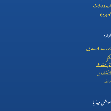
اردو
AI
چیٹ
کوڈ پریویو
ادارہ
ہمارے بارے میں
ٹیم
شراکت دار
اشتہار دیں
رابطہ
سوشل میڈیا