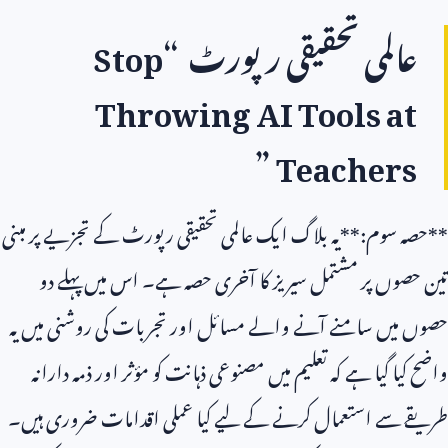
عالمی تحقیقی رپورٹ “
Stop
Throwing AI Tools at
”
Teachers
**حصہ سوم:**یہ بلاگ ایک عالمی تحقیقی رپورٹ کے تجزیے پر مبنی
تین حصوں پر مشتمل سیریز کا آخری حصہ ہے۔ اس میں پہلے دو
حصوں میں سامنے آنے والے مسائل اور تجربات کی روشنی میں یہ
واضح کیا گیا ہے کہ تعلیم میں مصنوعی ذہانت کو مؤثر اور ذمہ دارانہ
طریقے سے استعمال کرنے کے لیے کیا عملی اقدامات ضروری ہیں۔