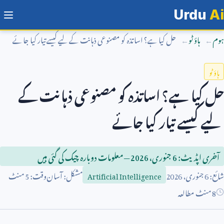
Urdu
Ai
ہوم
ہاؤ ٹو
حل کیا ہے؟ اساتذہ کو مصنوعی ذہانت کے لیے کیسے تیار کیا جائے
ہاؤ ٹو
حل کیا ہے؟ اساتذہ کو مصنوعی ذہانت کے
لیے کیسے تیار کیا جائے
آخری اپڈیٹ:
6
جنوری،
2026
— معلومات دوبارہ چیک کی گئی ہیں
شائع:
6
جنوری،
2026
مشکل: آسان
وقت:
5
منٹ
Artificial Intelligence
8 منٹ مطالعہ