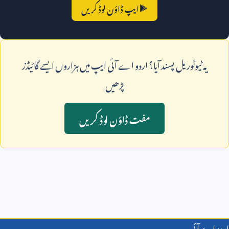
ایپ ڈاؤن لوڈ کریں
يہ ٹيوٹوريل پسند آيا؟ اردو اے آئی ايپ ميں ہزاروں ايسے گائيڈز
پڑھيں
مفت ڈاؤن لوڈ کريں
اردو اے آئی