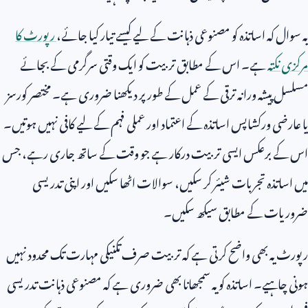
یہ سوال کہ اساتذہ کو مصنوعی ذہانت کے لیے کیسے تیار کیا جائے،
رپورٹ کا
مرکزی نکتہ
ہے۔ اس کے مطابق تربیت کو ایک وقتی سرگرمی کے بجائے
مسلسل پیشہ ورانہ ترقی کے عمل کے طور پر دیکھنا ضروری ہے۔ مختصر کورسز
یا عارضی ورکشاپس اساتذہ کے اعتماد اور عملی فہم کے لیے کافی نہیں ہوتیں۔
اس کے برعکس ایسی تربیت درکار ہے جو وقت کے ساتھ جاری رہے، جس
میں اساتذہ تجربات شیئر کر سکیں، سوالات اٹھا سکیں اور اپنی تدریسی
ضروریات کے مطابق سیکھ سکیں۔
رپورٹ یہ بھی واضح کرتی ہے کہ تربیت صرف تکنیکی مہارت تک محدود نہیں
ہونی چاہیے۔ اساتذہ کو یہ سمجھانا بھی ضروری ہے کہ مصنوعی ذہانت تدریسی