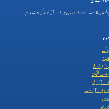
پاکستان کا سب سے بڑا اردو زبان میں اے آئی خواندگی پلیٹ فارم
مواد
بلاگ
گائیڈز
ہاؤ ٹو ٹیوٹوریلز
پرامٹ کلیکشنز
اے آئی ٹولز
اردو اے آئی لغت
تلاش
نیوز لیٹر