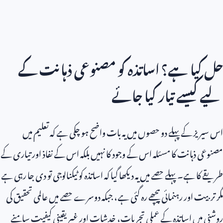
حل کیا ہے؟ اساتذہ کو مصنوعی ذہانت کے
لیے کیسے تیار کیا جائے
اس سیریز کے پہلے دو حصوں میں یہ بات واضح ہو چکی ہے کہ تعلیم میں
مصنوعی ذہانت کا مسئلہ اس کے وجود کا نہیں بلکہ اس کے نفاذ اور تیاری کے
طریقے کا ہے۔ پہلے حصے میں یہ دیکھا گیا کہ اساتذہ کو ٹیکنالوجی تو دی جا رہی ہے
مگر تربیت اور رہنمائی پیچھے رہ گئی ہے، جبکہ دوسرے حصے میں عالمی تحقیق کی
روشنی میں اساتذہ کے عملی تجربات، خدشات اور غیر یقینی کیفیت سامنے