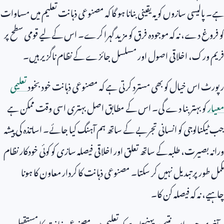
ہے۔ پالیسی سازوں کو یہ یقینی بنانا ہو گا کہ مصنوعی ذہانت تعلیم میں مساوات
کو فروغ دے، نہ کہ موجودہ فرق کو مزید گہرا کرے۔ اس کے لیے قومی سطح پر
فریم ورک، اخلاقی اصول اور مسلسل جائزے کے نظام ناگزیر ہیں۔
رپورٹ اس خیال کو بھی مسترد کرتی ہے کہ مصنوعی ذہانت خود بخود
تعلیمی
معیار
کو بہتر بنا دے گی۔ اس کے مطابق اصل بہتری اسی وقت ممکن ہے
جب ٹیکنالوجی کو انسانی تجربے کے ساتھ ہم آہنگ کیا جائے۔ اساتذہ کی پیشہ
ورانہ بصیرت، طلبہ کے ساتھ تعلق اور اخلاقی فیصلہ سازی کو کوئی خودکار نظام
مکمل طور پر تبدیل نہیں کر سکتا۔ مصنوعی ذہانت کا کردار معاون کا ہونا
چاہیے، نہ کہ فیصلہ کن کا۔
یہ آخری حصہ اس نتیجے پر پہنچتا ہے کہ تعلیم میں مصنوعی ذہانت کا مستقبل