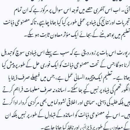
آئی۔ اب اس آخری حصے میں توجہ اس سوال پر مرکوز ہے کہ ان تمام
تجربات اور نتائج کی بنیاد پر عملی طور پر کیا کیا جانا چاہیے، تاکہ مصنوعی ذہانت
تعلیم میں بوجھ بننے کے بجائے ایک مؤثر معاون ثابت ہو سکے۔
رپورٹ اس بات پر زور دیتی ہے کہ سب سے پہلے اس بنیادی سوچ کو تبدیل
کرنا ہو گا جس کے تحت مصنوعی ذہانت کو ایک فوری حل کے طور پر پیش کیا
جاتا ہے۔ تعلیم ایک پیچیدہ انسانی عمل ہے، جس میں فیصلے صرف ڈیٹا یا
الگورتھم کی بنیاد پر نہیں کیے جا سکتے۔ اساتذہ نہ صرف معلومات فراہم کرتے
ہیں بلکہ طلبہ کی ذہنی، سماجی اور اخلاقی نشوونما میں بھی مرکزی کردار ادا کرتے
ہیں۔ اس لیے مصنوعی ذہانت کو اساتذہ کے متبادل کے طور پر نہیں بلکہ ان
کے معاون کے طور پر ڈیزائن اور نافذ کیا جانا چاہیے۔