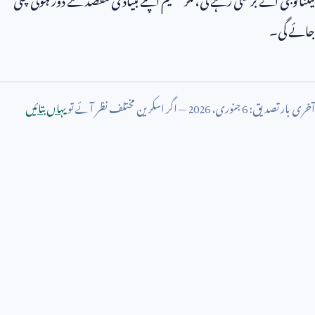
جائے گی۔
آخری بار تصدیق:
6
جنوری،
2026
— اگر اسکرین مختلف نظر آئے تو
یہاں بتائیں