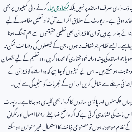
یہ ذمہ داری صرف اساتذہ پر نہیں بلکہ
ٹیکنالوجی تیار
کرنے والی کمپنیوں پر بھی
عائد ہوتی ہے۔ رپورٹ کے مطابق اگر اے آئی ٹولز تعلیمی مقاصد کے لیے
بنائے جا رہے ہیں تو ان کا ڈیزائن بھی تعلیمی حقیقتوں سے ہم آہنگ ہونا
چاہیے۔ ایسے نظام جو شفاف نہ ہوں، جن کے فیصلوں کی وضاحت ممکن نہ
ہو یا جو اساتذہ کی پیشہ ورانہ خودمختاری کو محدود کریں، وہ تعلیم کے لیے نقصان
دہ ثابت ہو سکتے ہیں۔ اس لیے کمپنیوں کو چاہیے کہ وہ اساتذہ کو ڈیزائن کے
ابتدائی مرحلے سے شامل کریں اور ان کے تجربات کو سنجیدگی سے لیں۔
یہاں حکومتوں اور پالیسی سازوں کا کردار بھی کلیدی ہو جاتا ہے۔ رپورٹ
اس بات کی نشاندہی کرتی ہے کہ اگر واضح ضابطے، رہنما اصول اور نگرانی
کے نظام موجود نہ ہوں تو مصنوعی ذہانت کا استعمال غیر متوازن ہو سکتا