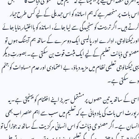
اس بات پر منحصر ہے کہ ہم اساتذہ کو اس تبدیلی کے لیے کس طرح تیار
کرتے ہیں۔ اگر تربیت کو سنجیدگی سے لیا جائے، اساتذہ کو بااختیار بنایا جائے
اور ٹیکنالوجی، ادارے اور پالیسی ایک دوسرے کے ساتھ ہم آہنگ ہوں تو
مصنوعی ذہانت تعلیم کے لیے ایک مثبت قوت بن سکتی ہے۔ بصورتِ دیگر
یہی ٹیکنالوجی تعلیمی نظام میں مزید دباؤ، بے اعتمادی اور عدم مساوات کو جنم
دے سکتی ہے۔
اسی کے ساتھ یہ تین حصوں پر مشتمل سیریز اپنے اختتام کو پہنچتی ہے۔ یہ
رپورٹ اس بات کی یاد دہانی ہے کہ تعلیم میں سب سے اہم عنصر اب بھی
انسان ہے۔ اگر مصنوعی ذہانت کو اس انسانی مرکزیت کے ساتھ نہ جوڑا گیا تو
ٹیکنالوجی آگے بڑھتی رہے گی، مگر تعلیم اپنے بنیادی مقصد سے دور ہوتی چلی