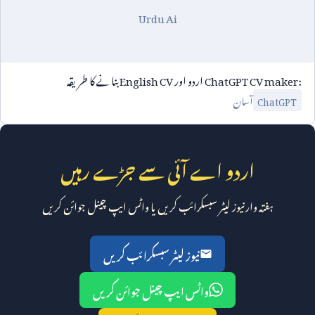
Urdu Ai
ChatGPT CV maker:
اردو اور
English CV
بنانے کا طریقہ
آسان
ChatGPT
اردو اے آئی سے جڑے رہیں
ہفتہ وار نیوز لیٹر سبسکرائب کریں یا واٹس ایپ چینل جوائن کریں
نیوز لیٹر سبسکرائب کریں
واٹس ایپ چینل جوائن کریں