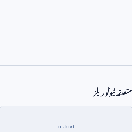
متعلقہ ٹیوٹوریلز
Urdu Ai