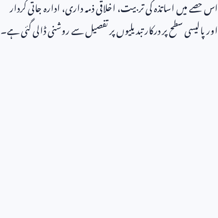
اس حصے میں اساتذہ کی تربیت، اخلاقی ذمہ داری، ادارہ جاتی کردار
اور پالیسی سطح پر درکار تبدیلیوں پر تفصیل سے روشنی ڈالی گئی ہے۔