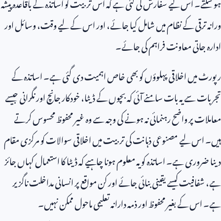
ہو سکتے۔ اس لیے سفارش کی گئی ہے کہ اس تربیت کو اساتذہ کے باقاعدہ پیشہ
ورانہ ترقی کے نظام میں شامل کیا جائے، اور اس کے لیے وقت، وسائل اور
ادارہ جاتی معاونت فراہم کی جائے۔
رپورٹ میں اخلاقی پہلوؤں کو بھی خاص اہمیت دی گئی ہے۔ اساتذہ کے
تجربات سے یہ بات سامنے آئی کہ بچوں کے ڈیٹا، خودکار جانچ اور نگرانی جیسے
معاملات پر واضح رہنمائی نہ ہونے کی وجہ سے وہ غیر محفوظ محسوس کرتے
ہیں۔ اس لیے مصنوعی ذہانت کی تربیت میں اخلاقی سوالات کو مرکزی مقام
دینا ضروری ہے۔ اساتذہ کو یہ معلوم ہونا چاہیے کہ ڈیٹا کا استعمال کہاں جائز
ہے، شفافیت کیسے یقینی بنائی جائے اور کن مواقع پر انسانی مداخلت ناگزیر
ہے۔ اس کے بغیر محفوظ اور ذمہ دارانہ تعلیمی ماحول ممکن نہیں۔