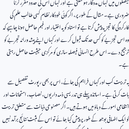
فیصلوں میں کہاں مددگار ہو سکتی ہے اور کہاں اس کی حدود مقرر کرنا
ضروری ہے۔ مثال کے طور پر، اگر کوئی خودکار نظام کسی طالب علم کی
کارکردگی کا تجزیہ پیش کرتا ہے تو استاد کو یہ اختیار اور فہم حاصل ہونا چاہیے کہ
وہ اس تجزیے کو کس حد تک قبول کرے اور کہاں اپنے پیشہ ورانہ تجربے کو
ترجیح دے۔ اس طرح انسانی فیصلہ سازی کو مرکزی حیثیت حاصل رہتی
ہے۔
یہ تربیت کب اور کہاں فراہم کی جائے، اس پر بھی رپورٹ تفصیل سے
بات کرتی ہے۔ اساتذہ پہلے ہی تدریسی ذمہ داریوں، نصاب، امتحانات اور
انتظامی امور کے دباؤ میں ہوتے ہیں۔ اگر مصنوعی ذہانت سے متعلق تربیت
کو ایک اضافی بوجھ کے طور پر پیش کیا جائے تو اس کے مثبت نتائج برآمد نہیں