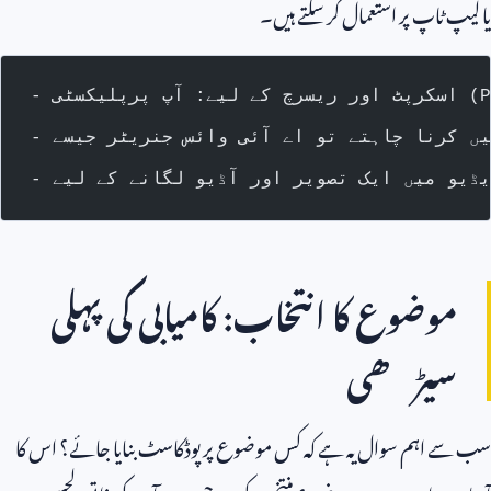
یا لیپ ٹاپ پر استعمال کر سکتے ہیں۔
موضوع کا انتخاب: کامیابی کی پہلی
سیڑھی
سب سے اہم سوال یہ ہے کہ کس موضوع پر پوڈکاسٹ بنایا جائے؟ اس کا