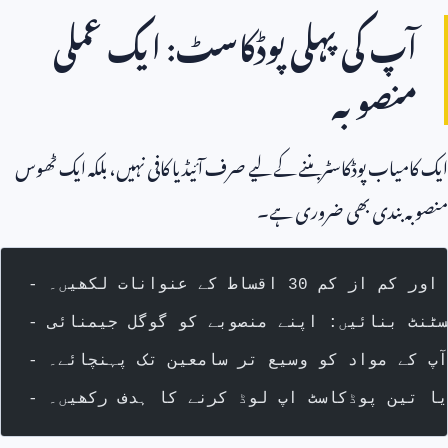
آپ کی پہلی پوڈکاسٹ: ایک عملی
منصوبہ
ایک کامیاب پوڈکاسٹر بننے کے لیے صرف آئیڈیا کافی نہیں، بلکہ ایک ٹھوس
منصوبہ بندی بھی ضروری ہے۔
کے عنوانات لکھیں۔
آپ کے مواد کو وسیع تر سامعین تک پہنچائے۔
یا تین پوڈکاسٹ اپ لوڈ کرنے کا ہدف رکھیں۔