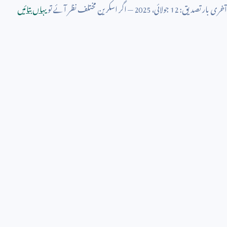
آخری بار تصدیق:
12
جولائی،
2025
— اگر اسکرین مختلف نظر آئے تو
یہاں بتائیں