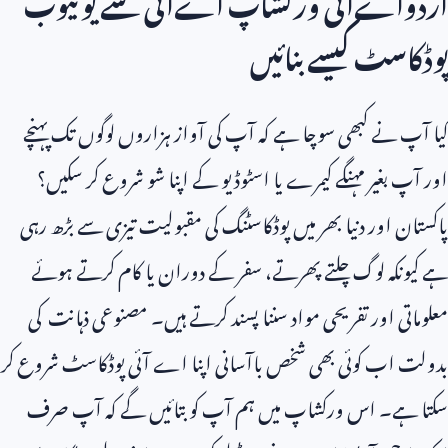
اردواےآئی ورکشاپ اےآئی سے یوٹیوب
پوڈکاسٹ کیسے بنائیں
کیا آپ نے کبھی سوچا ہے کہ آپ کی آواز ہزاروں لوگوں تک پہنچے
اور آپ بغیر مہنگے کیمرے یا اسٹوڈیو کے اپنا شو شروع کر سکیں؟
پاکستان اور دنیا بھر میں پوڈکاسٹنگ کی مقبولیت تیزی سے بڑھ رہی
ہے کیونکہ لوگ چلتے پھرتے، سفر کے دوران یا کام کرتے ہوئے
معلوماتی اور تفریحی مواد سننا پسند کرتے ہیں۔ مصنوعی ذہانت کی
بدولت اب کوئی بھی شخص باآسانی اپنا اے آئی پوڈکاسٹ شروع کر
سکتا ہے۔ اس ورکشاپ میں ہم آپ کو بتائیں گے کہ آپ صرف