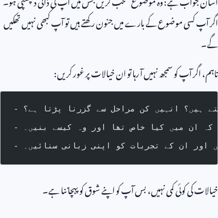
آسان جواب ہے: وہ موضوع منتخب کریں جس میں آپ کی ذاتی دلچسپی ہو۔
اگر آپ کسی موضوع کے بارے میں جنون رکھتے ہیں تو آپ کبھی نہیں تھکیں
گے۔
تاہم، اگر آپ کو سمجھ نہیں آ رہا تو ان خیالات پر غور کریں:
تے ہیں؟ انہیں کن مراحل سے گزرنا پڑتا ہے؟
 کہ ان میں کیا خاص تھا اور وہ کیسے بنیں۔
یں اور ان کے تجربات کو اپنی زبانی سنائیں۔
خیالات کی کوئی کمی نہیں، بس آپ کو اپنے شوق کو پہچاننا ہے۔