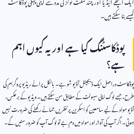
ایک اچھے آئیڈیا اور چند مفت ٹولز کی مدد سے اپنی پہلی پوڈکاسٹ
کیسے بنا سکتے ہیں۔
پوڈکاسٹنگ کیا ہے اور یہ کیوں اہم
ہے؟
پوڈکاسٹ دراصل ایک ڈیجیٹل آڈیو شو ہے۔ بالکل پرانے ریڈیو پروگرام کی
طرح، جسے لوگ اپنی سہولت کے مطابق سن سکتے ہیں۔ ویڈیو کے برعکس،
آڈیو مواد کے لیے سامعین کو اسکرین پر نظریں جمائے رکھنے کی ضرورت نہیں
ہوتی۔ اگر آپ کی آواز اور مواد میں دم ہے تو لوگ آپ کو ضرور سنیں گے۔