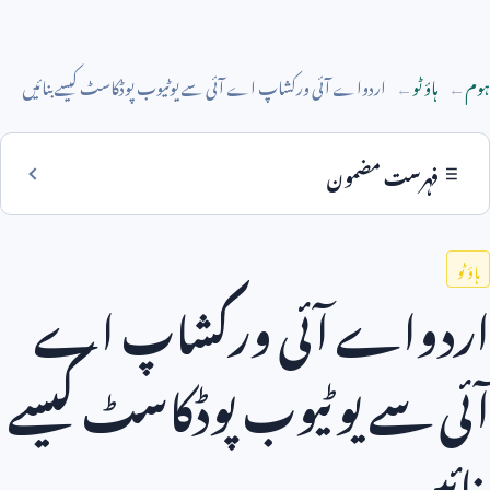
ہوم
ہاؤ ٹو
اردواے آئی ورکشاپ اے آئی سے یوٹیوب پوڈکاسٹ کیسے بنائیں
فہرست مضمون
ہاؤ ٹو
اردواے آئی ورکشاپ اے
آئی سے یوٹیوب پوڈکاسٹ کیسے
بنائیں