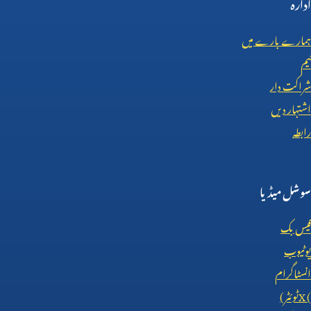
ادارہ
ہمارے بارے میں
ٹیم
شراکت دار
اشتہار دیں
رابطہ
سوشل میڈیا
فیس بک
یوٹیوب
انسٹاگرام
X (
ٹوئٹر)