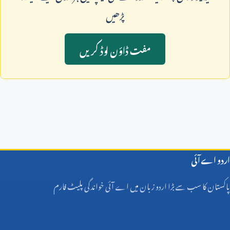
پڑھيں
مفت ڈاؤن لوڈ کريں
اردو اے آئی
پاکستان کا سب سے بڑا اردو زبان میں اے آئی خواندگی پلیٹ فارم