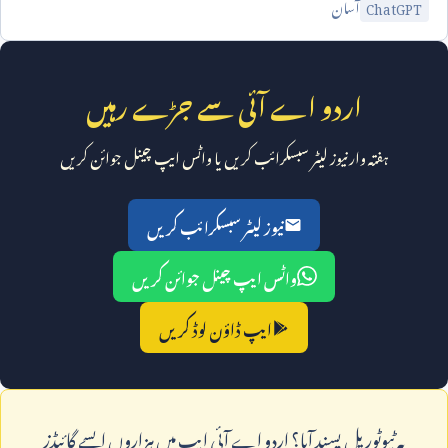
آسان
ChatGPT
اردو اے آئی سے جڑے رہیں
ہفتہ وار نیوز لیٹر سبسکرائب کریں یا واٹس ایپ چینل جوائن کریں
نیوز لیٹر سبسکرائب کریں
واٹس ایپ چینل جوائن کریں
ایپ ڈاؤن لوڈ کریں
يہ ٹيوٹوريل پسند آيا؟ اردو اے آئی ايپ ميں ہزاروں ايسے گائيڈز