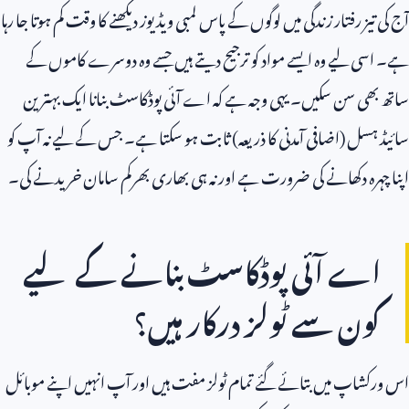
آج کی تیز رفتار زندگی میں لوگوں کے پاس لمبی ویڈیوز دیکھنے کا وقت کم ہوتا جا رہا
ہے۔ اسی لیے وہ ایسے مواد کو ترجیح دیتے ہیں جسے وہ دوسرے کاموں کے
ساتھ بھی سن سکیں۔ یہی وجہ ہے کہ اے آئی پوڈکاسٹ بنانا ایک بہترین
سائیڈ ہسل (اضافی آمدنی کا ذریعہ) ثابت ہو سکتا ہے۔ جس کے لیے نہ آپ کو
اپنا چہرہ دکھانے کی ضرورت ہے اور نہ ہی بھاری بھرکم سامان خریدنے کی۔
اے آئی پوڈکاسٹ بنانے کے لیے
کون سے ٹولز درکار ہیں؟
اس ورکشاپ میں بتائے گئے تمام ٹولز مفت ہیں اور آپ انہیں اپنے موبائل