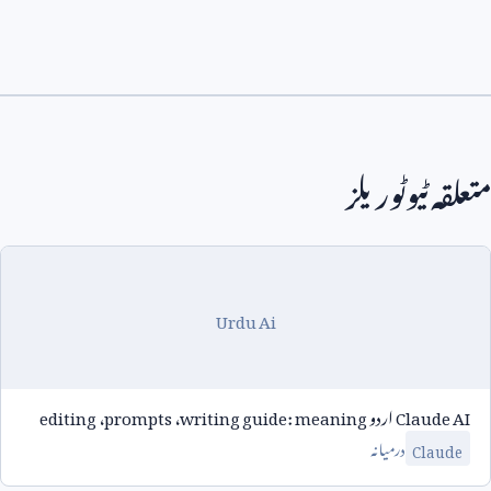
متعلقہ ٹیوٹوریلز
Urdu Ai
Claude AI
اردو
writing guide: meaning
،
prompts
،
editing
درمیانہ
Claude