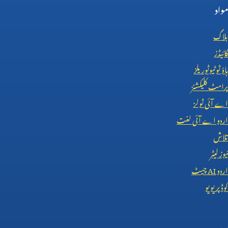
مواد
بلاگ
گائیڈز
ہاؤ ٹو ٹیوٹوریلز
پرامٹ کلیکشنز
اے آئی ٹولز
اردو اے آئی لغت
تلاش
نیوز لیٹر
اردو
AI
چیٹ
کوڈ پریویو