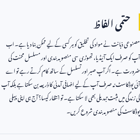
حتمی الفاظ
مصنوعی ذہانت نے مواد کی تخلیق کو ہر کسی کے لیے ممکن بنا دیا ہے۔ اب
آپ کو صرف ایک آئیڈیا، تھوڑی سی منصوبہ بندی اور مسلسل محنت کی
ضرورت ہے۔ اگر آپ صبر اور تسلسل کے ساتھ کام کرتے رہے تو اے
آئی پوڈکاسٹ نہ صرف آپ کے لیے اضافی آمدنی کا ذریعہ بن سکتا ہے بلکہ آپ
کی زندگی میں مثبت تبدیلی بھی لا سکتا ہے۔ تو انتظار کیسا؟ آج ہی اپنی پہلی
پوڈکاسٹ کی منصوبہ بندی شروع کریں۔