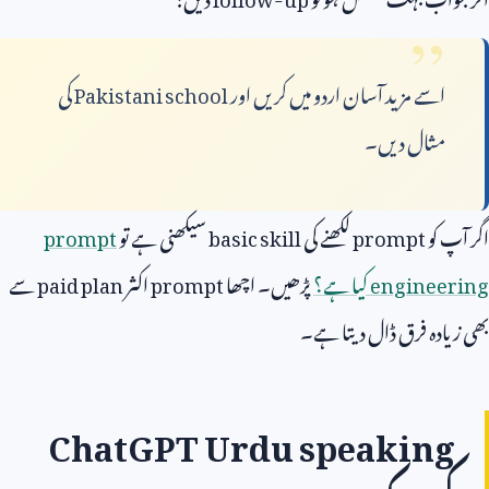
اسے مزید آسان اردو میں کریں اور
Pakistani school
کی
مثال دیں۔
اگر آپ کو
prompt
لکھنے کی
basic skill
سیکھنی ہے تو
prompt
engineering
کیا ہے؟
پڑھیں۔ اچھا
prompt
اکثر
paid plan
سے
بھی زیادہ فرق ڈال دیتا ہے۔
ChatGPT Urdu speaking