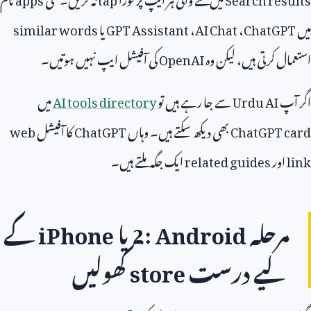
میں
ChatGPT
،
AI Chat
،
GPT Assistant
یا
similar words
استعمال کرتی ہیں، لیکن وہ
OpenAI
کی آفیشل ایپ نہیں ہوتیں۔
اگر آپ
Urdu AI
سے جا رہے ہیں تو
AI tools directory
میں
ChatGPT card
بھی دیکھ سکتے ہیں۔ وہاں
ChatGPT
کا آفیشل
web
link
اور
related guides
ایک جگہ ملتے ہیں۔
مرحلہ
2: Android
یا
iPhone
کے
لیے درست
store
کھولیں