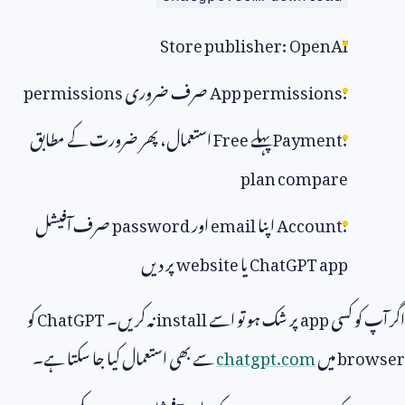
Store publisher: OpenAI
App permissions:
صرف ضروری
permissions
Payment:
پہلے
Free
استعمال، پھر ضرورت کے مطابق
plan compare
Account:
اپنا
email
اور
password
صرف آفیشل
ChatGPT app
یا
website
پر دیں
اگر آپ کو کسی
app
پر شک ہو تو اسے
install
نہ کریں۔
ChatGPT
کو
browser
میں
chatgpt.com
سے بھی استعمال کیا جا سکتا ہے۔