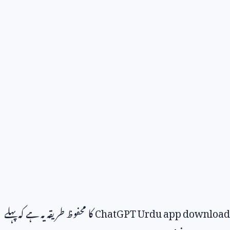
ChatGPT Urdu app download
کا محفوظ طریقہ یہ ہے کہ پہلے