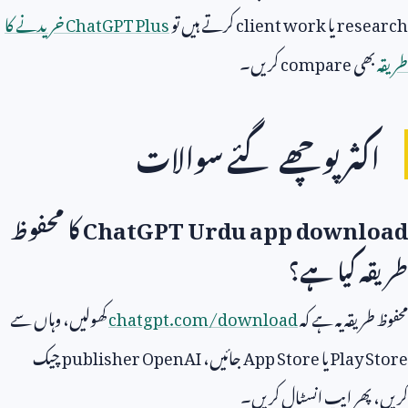
research
یا
client work
کرتے ہیں تو
ChatGPT Plus
خریدنے کا
طریقہ
بھی
compare
کریں۔
اکثر پوچھے گئے سوالات
ChatGPT Urdu app download
کا محفوظ
طریقہ کیا ہے؟
محفوظ طریقہ یہ ہے کہ
chatgpt.com/download
کھولیں، وہاں سے
Play Store
یا
App Store
جائیں،
publisher OpenAI
چیک
کریں، پھر ایپ انسٹال کریں۔