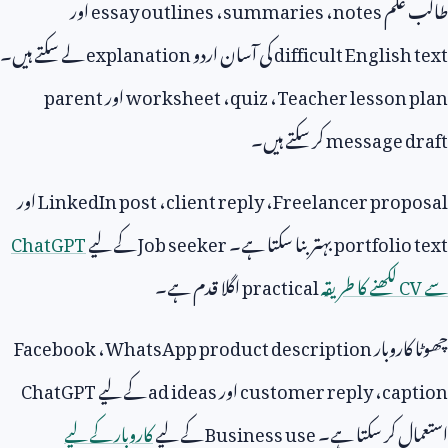
طالب علم
notes
،
summaries
،
essay outlines
اور
difficult English text
کی آسان اردو
explanation
لے سکتے ہیں۔
Teacher lesson plan
،
quiz
،
worksheet
اور
parent
message draft
کر سکتے ہیں۔
Freelancer proposal
،
client reply
،
LinkedIn post
اور
portfolio text
بہتر بنا سکتا ہے۔
Job seeker
کے لیے
ChatGPT
سے
CV
لکھنے کا طریقہ
practical
اگلا قدم ہے۔
چھوٹا کاروبار
WhatsApp product description
،
Facebook
caption
،
customer reply
اور
ad ideas
کے لیے
ChatGPT
استعمال کر سکتا ہے۔
Business use
کے لیے
کاروبار کے لیے