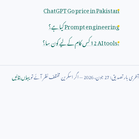
ChatGPT Go price in Pakistan
Prompt engineering
کیا ہے؟
12 AI tools:
کس کام کے لیے کون سا؟
آخری بار تصدیق:
27
جون،
2026
— اگر اسکرین مختلف نظر آئے تو
یہاں بتائیں