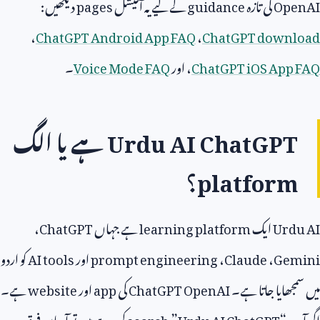
OpenAI
کی تازہ
guidance
کے لیے یہ آفیشل
pages
دیکھیں:
،
ChatGPT Android App FAQ
،
ChatGPT download
ChatGPT iOS App FAQ
، اور
Voice Mode FAQ
۔
Urdu AI ChatGPT
ہے یا الگ
platform
؟
Urdu AI
ایک
learning platform
ہے جہاں
ChatGPT
،
Gemini
،
Claude
،
prompt engineering
اور
AI tools
کو اردو
میں سمجھایا جاتا ہے۔
ChatGPT OpenAI
کی
app
اور
website
ہے۔
اگر آپ “
Urdu AI ChatGPT
”
search
کر رہے ہیں تو آسان فرق یہ