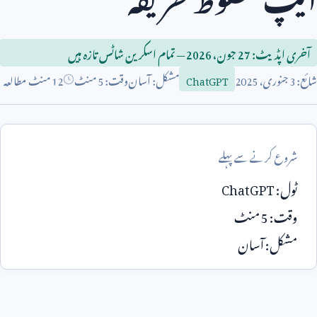
آخری اپڈیٹ:
27
جون،
2026
— تمام اسکرین شاٹس تازہ ہیں
شائع:
3
جنوری،
2025
مشکل: آسان
وقت:
5
منٹ
12 منٹ مطالعہ
ChatGPT
شروع کرنے سے پہلے
ٹول:
ChatGPT
وقت:
5
منٹ
مشکل: آسان