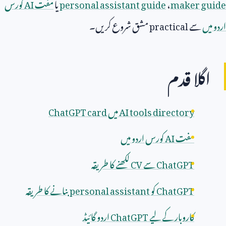
maker guide
،
personal assistant guide
یا
مفت
AI
کورس
اردو میں
سے
practical
مشق شروع کریں۔
اگلا قدم
AI tools directory
میں
ChatGPT card
مفت
AI
کورس اردو میں
ChatGPT
سے
CV
لکھنے کا طریقہ
ChatGPT
کو
personal assistant
بنانے کا طریقہ
کاروبار کے لیے
ChatGPT
اردو گائیڈ