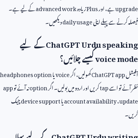
upgrade
ہے، اور
Plus
زیادہ
advanced work
کے لیے ہے۔
فیصلہ کرنے سے پہلے اپنی
daily usage
دیکھیں۔
ChatGPT Urdu speaking
کے لیے
voice mode
کیسے چلائیں؟
آفیشل
ChatGPT app
کھولیں، اگر
voice
یا
headphones option
نظر آئے تو اسے
tap
کریں اور اردو میں بولیں۔ اگر
option
نہ آئے تو
app
update
،
account availability
یا
device support
چیک
کریں۔
ChatGPT Urdu writing
کے لیے پہلا