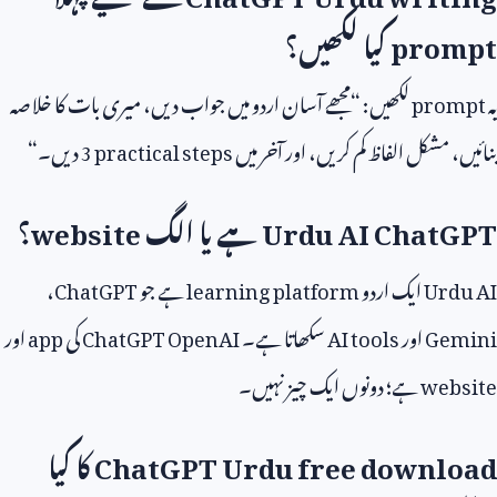
prompt
کیا لکھیں؟
یہ
prompt
لکھیں: “مجھے آسان اردو میں جواب دیں، میری بات کا خلاصہ
بنائیں، مشکل الفاظ کم کریں، اور آخر میں
3 practical steps
دیں۔“
Urdu AI ChatGPT
ہے یا الگ
website
؟
Urdu AI
ایک اردو
learning platform
ہے جو
ChatGPT
،
Gemini
اور
AI tools
سکھاتا ہے۔
ChatGPT OpenAI
کی
app
اور
website
ہے؛ دونوں ایک چیز نہیں۔
ChatGPT Urdu free download
کا کیا