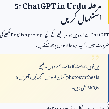
مرحلہ
5: ChatGPT in Urdu
استعمال کریں
ChatGPT
سے اردو میں جواب لینے کے لیے
English prompt
لکھنے کی
ضرورت نہیں۔ آپ سیدھا اردو میں پوچھ سکتے ہیں:
میں نویں جماعت کا طالب علم ہوں۔ مجھے
photosynthesis
آسان اردو میں سمجھائیں، آخر میں
5
MCQs
بھی دیں۔
اگر جواب بہت مشکل ہو تو
follow-up
دیں: