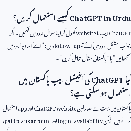
ChatGPT in Urdu
کیسے استعمال کریں؟
ChatGPT
ایپ یا
website
کھول کر اپنا سوال اردو میں لکھیں۔ اگر
جواب مشکل اردو میں آئے تو
follow-up
دیں: “اسے آسان اردو میں
سمجھائیں” یا “پاکستانی مثال شامل کریں”۔
کیا
ChatGPT
کی آفیشل ایپ پاکستان میں
استعمال ہو سکتی ہے؟
پاکستان میں بہت سے صارفین
ChatGPT website
اور
app
استعمال
کرتے ہیں، لیکن
availability
،
login
اور
paid plans account
،