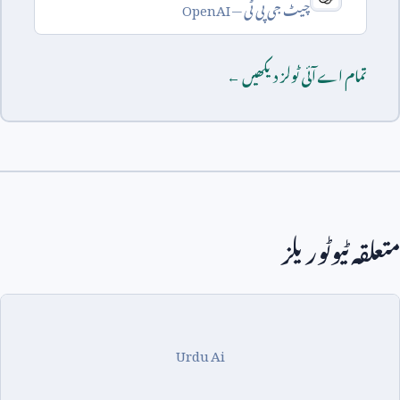
چیٹ جی پی ٹی —
OpenAI
تمام اے آئی ٹولز دیکھیں ←
متعلقہ ٹیوٹوریلز
Urdu Ai