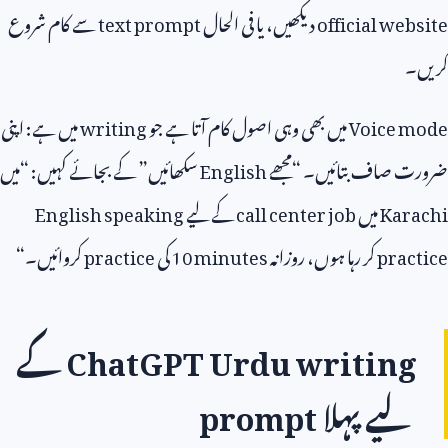
official website
دیکھیں، یا فی الحال
text prompt
سے کام شروع
کریں۔
Voice mode
میں بھی وہی اصول کام آتا ہے جو
writing
میں ہے: اپنی
ضرورت صاف بتائیں۔ “مجھے
English
سکھائیں” کے بجائے کہیں: “میں
Karachi
میں
call center job
کے لیے
English speaking
practice
کر رہا ہوں، روزانہ
10 minutes
کی
practice
کروائیں۔“
ChatGPT Urdu writing
کے
لیے پہلا
prompt