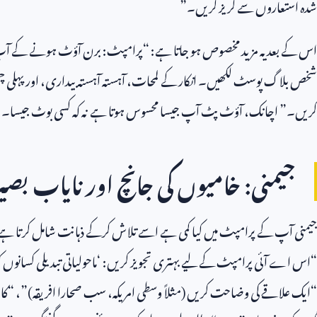
شدہ استعاروں سے گریز کریں۔”
اس کے بعد یہ مزید مخصوص ہو جاتا ہے: “پرامپٹ: برن آؤٹ ہونے کے آ
شخص بلاگ پوسٹ لکھیں۔ انکار کے لمحات، آہستہ آہستہ بیداری، اور پہلی چھو
کریں۔” اچانک، آؤٹ پٹ آپ جیسا محسوس ہوتا ہے نہ کہ کسی بوٹ جیسا۔
جیمنی: خامیوں کی جانچ اور نایاب بصی
جیمنی آپ کے پرامپٹ میں کیا کمی ہے اسے تلاش کرکے ذہانت شامل کرتا ہے
“اس اے آئی پرامپٹ کے لیے بہتری تجویز کریں: ‘ماحولیاتی تبدیلی کسانوں کو
“ایک علاقے کی وضاحت کریں (مثلاً وسطی امریکہ، سب صحارا افریقہ)”، “کاش