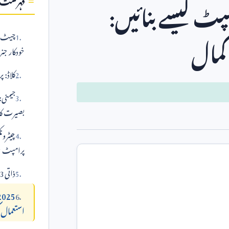
ٹ کیسے بنائیں:
 کمال
چیٹ جی
خودکار جنر
کلاڈ: 
جیمنی:
بصیرت کا 
چیٹرون
پرامپٹ ج
ذاتی 3-پرامپٹ جنریٹر اسٹیک:
استعمال 