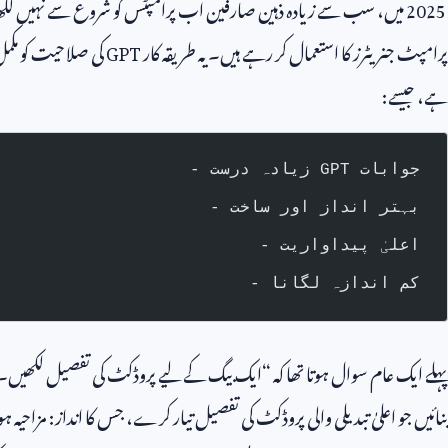
2025
میں، سب سے زیادہ ذہین صارفین اب پرامپٹس کو شروع سے نہیں لکھ ر
پرامپٹ جنریٹرز کا استعمال کر رہے ہیں۔ یہ طریقہ کار
GPT
کی صلاحیت کو مکمل 
ہے، جیسے:
- زیادہ درست GPT جوابات
- بہتر انداز اور ساخت
- اعلیٰ پیداواریت
- کم اندازہ لگانا
پہلے ایک عام سوال ہوتا تھا کہ “ایک بیگ کے لیے پروڈکٹ کی تفصیل لکھیں
بنائیں جو اعلیٰ تبدیلی والی پروڈکٹ کی تفصیل تیار کرے، جس کا انداز: مزاحیہ 