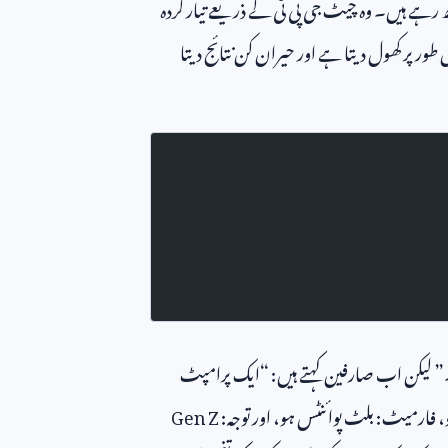
ہے ہیں۔ وہ چیٹ جی پی ٹی کے ذریعے تیار کردہ
طور پر کھول دیتا ہے اور حیران کن نتائج دیتا
۔” لیکن اب صارفین کہتے ہیں: “ایک پرامپٹ
ہو، فارمیٹ: بلٹ پوائنٹس ہو، اور توجہ:
Gen Z