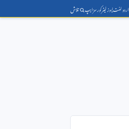
اردو لغت
نیوز لیٹر
کورسز
ایپ
تلاش