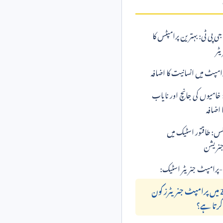
 پی ٹی: بہترین پرامپٹس کا
یٹر
پرامپٹ میں انسانیت کا اضافہ
 خامیوں کی جانچ اور نایاب
اضافہ
کس: طاقتور اسٹیک میں
نریشن
2025 میں پرامپٹ جنریٹرز کون
کرتا ہے؟