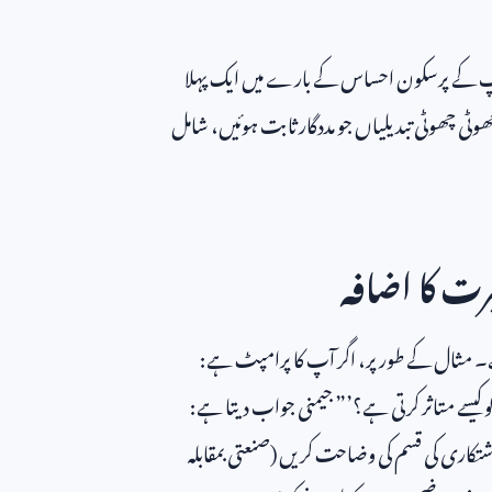
پ کے پرسکون احساس کے بارے میں ایک پہلا
ٹی چھوٹی تبدیلیاں جو مددگار ثابت ہوئیں، شامل
رت کا اضافہ
۔ مثال کے طور پر، اگر آپ کا پرامپٹ ہے:
 کیسے متاثر کرتی ہے؟’” جیمنی جواب دیتا ہے:
تکاری کی قسم کی وضاحت کریں (صنعتی بمقابلہ