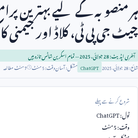
ہر منصوبہ کے لیے بہترین پرامپ
چیٹ جی پی ٹی، کلاڈ اور جیمنی کا
آخری اپڈیٹ:
28
جولائی،
2025
— تمام اسکرین شاٹس تازہ ہیں
شائع:
28
جولائی،
2025
مشکل: آسان
وقت:
5
منٹ
7 منٹ مطالعہ
ChatGPT
شروع کرنے سے پہلے
ٹول:
ChatGPT
وقت:
5
منٹ