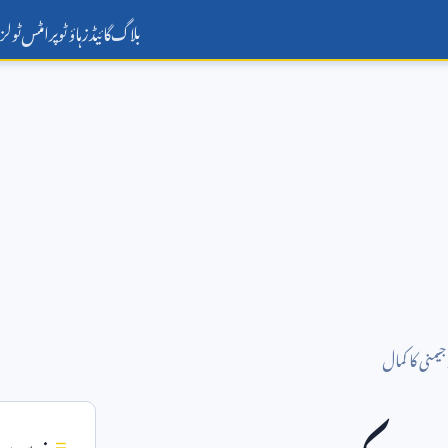
بلاگ
گائیڈز
ہاؤ ٹو
پرامٹس
ٹولز
یمنی کا کمال
فہرست