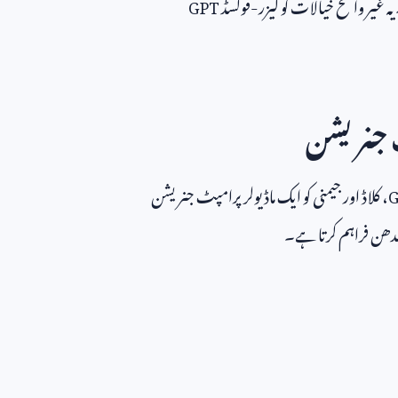
 یہ غیر واضح خیالات کو لیزر-فوکسڈ
GPT
 جنریشن
، کلاڈ اور جیمنی کو ایک ماڈیولر پرامپٹ جنریشن
یندھن فراہم کرتا ہے۔