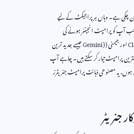
 بن چکی ہے۔ وہاں ہر پراجیکٹ کے لیے
ب آپ کو پرامپٹ انجینئر ہونے کی
C
اور جیمنی (
Gemini)
جیسے جدید ترین
ترین پرامپٹ تیار کر سکتے ہیں۔ چاہے آپ
ہ ہوں، یہ مصنوعی ذہانت پرامپٹ جنریٹرز
ار جنریٹر