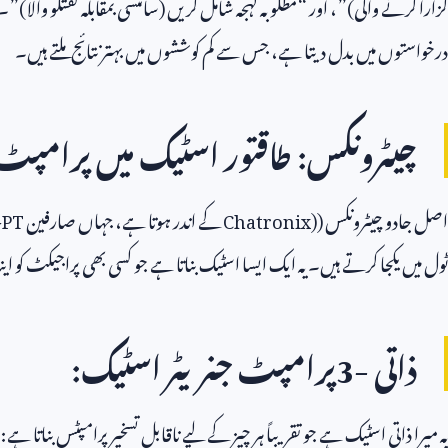
گزارا کرنے والی)”، اور “مطلوبہ لہجہ شامل کریں (سائنسی بمقابلہ گفتگو والا)”۔
درخواستوں میں بدل دیتا ہے، جس سے کم کوششوں میں بہتر نتائج ملتے ہیں۔
چیٹرونکس: طاقتور اسٹیک میں پرامپٹ
اصل جادو چیٹرونکس (
Chatronix)
کے اندر ہوتا ہے، جہاں صارفین
GPT
ٹول میں یکجا کرتے ہیں۔ یہ ایک ایسا اسٹیک بناتا ہے جو کسی بھی پراجیکٹ کو ا
ذاتی
3-
پرامپٹ جنریٹر اسٹیک:
یہ میرا ذاتی اسٹیک ہے جو تقریباً ہر چیز کے لیے ناقابل تسخیر پرامپٹس بناتا ہے: