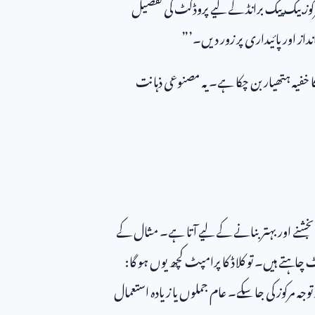
کوز بیک پیک برانڈ کے لیے پروڈکٹ کی تفصیل
از اور پائیداری پر زور دیں۔’”
ز کا خفیہ ہتھیار بن چکا ہے۔ یہ مصنوعی ذہانت
 بخشنے اور بہتر بنانے کے لیے آتا ہے۔ مثال کے
اہتے ہیں۔ تو کلاڈ کا پرامپٹ کچھ یوں ہو گا:
توجہ مرکوز کی جا سکے۔ عام جملوں یا زیادہ استعمال