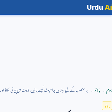
Urdu
Ai
ہوم
ہاؤ ٹو
ہر منصوبہ کے لیے بہترین پرامپٹ کیسے بنائیں: چیٹ جی پی ٹی، کلاڈ اور ج
ہاؤ ٹو