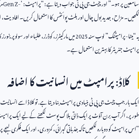
سامعین پر ہو۔” اور چیٹ جی پی ٹی جواب دیتا ہے: “پرامپٹ: ‘
Gen Z-
مر
لکھیں۔ مزاح، جدید بول چال اور بلٹ پوائنٹس کا استعمال کریں۔ افادیت، اند
یہ “میٹا-پرامپٹنگ” لوپ سنہ
2025
میں مارکیٹرز، کوڈرز، طلباء اور سولوپرینور
پرامپٹ جنریٹر کا بہترین استعمال ہے۔
کلاڈ: پرامپٹ میں انسانیت کا اضافہ
ایک بار جب چیٹ جی پی ٹی بنیادی پرامپٹ بنا دیتا ہے. تو کلاڈ اسے انسانیت
طور پر، اگر آپ برن آؤٹ پر ایک ذاتی بلاگ پوسٹ لکھنے کے لیے ایک پرامپٹ چ
“اس پرامپٹ کو دوبارہ لکھیں تاکہ جذباتی گہرائی، کمزوری، اور ایک فکری لہجے پر 