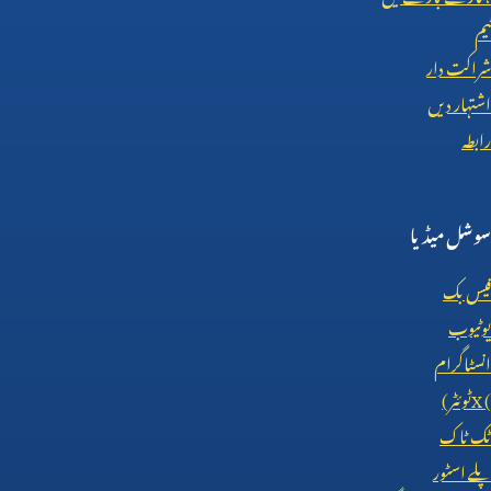
ٹیم
شراکت دار
اشتہار دیں
رابطہ
سوشل میڈیا
فیس بک
یوٹیوب
انسٹاگرام
X (
ٹوئٹر)
ٹک ٹاک
پلے اسٹور