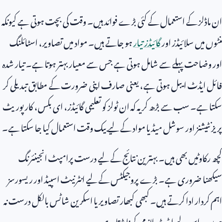
ان ماڈلز کے استعمال کے کئی بڑے فوائد ہیں۔ وقت کی بچت ہوتی ہے کیونکہ
منٹوں میں سلائیڈز اور
گائیڈز تیار
ہو جاتے ہیں۔ مواد میں تصاویر، اسٹائلنگ
اور وضاحت پہلے سے شامل ہوتی ہے جس سے معیار بہتر ہوتا ہے۔ تیار شدہ
فائل ایڈٹ ایبل ہوتی ہے، یعنی صارف اپنی ضرورت کے مطابق تبدیلی کر
سکتا ہے۔ سب سے بڑھ کر یہ کہ ان ٹولز کو تعلیمی گائیڈز، ای بکس، کارپوریٹ
پریزنٹیشنز اور سوشل میڈیا مواد کے لیے بیک وقت استعمال کیا جا سکتا ہے۔
کچھ رکاوٹیں بھی ہیں۔ بہترین نتائج کے لیے درست پرامپٹ انجینئرنگ
سیکھنا ضروری ہے۔ بڑے پروجیکٹس کے لیے انٹرنیٹ اسپیڈ اور ریسورسز
اہم کردار ادا کرتے ہیں۔ کبھی کبھار تصاویر یا اسکرین شاٹس بالکل درست نہ
ہوں۔ اس لیے ایڈٹ لازمی کرنا پڑتا ہے۔