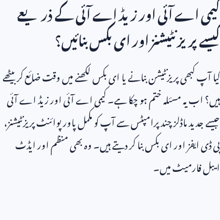
کیمی اے آئی اور زیڈ اے آئی کے ذریعے
کیسے پریزنٹیشنز اور ای بکس بنائیں؟
کیا آپ کبھی پریزنٹیشن بنانے یا ای بکس لکھنے میں وقت ضائع کر بیٹھے
ہیں؟ اب یہ مسئلہ ختم ہو چکا ہے۔ کیمی اے آئی اور زیڈ اے آئی
جیسے جدید ماڈلز چند پرامپٹس سے آپ کو مکمل پاور پوائنٹ پریزنٹیشنز،
پی ڈی ایفز اور ای بکس بنا کر دیتے ہیں۔ وہ بھی منظم اور ایڈٹ
ایبل فارمیٹ میں۔