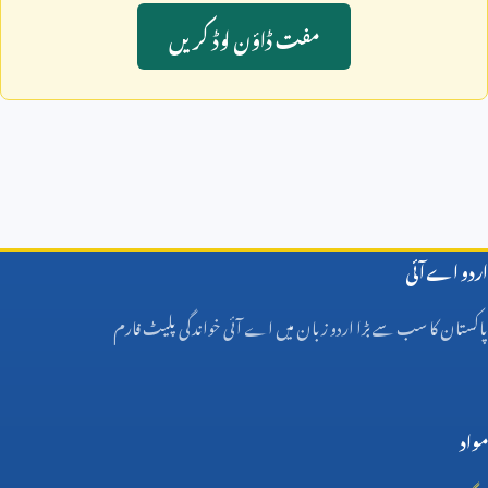
مفت ڈاؤن لوڈ کريں
اردو اے آئی
پاکستان کا سب سے بڑا اردو زبان میں اے آئی خواندگی پلیٹ فارم
مواد