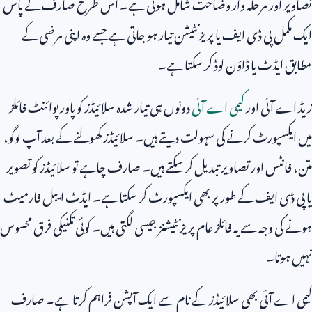
تصاویر اور مرحلہ وار وضاحت شامل ہوتی ہے۔ اس طرح صارف کے پاس
ایک مکمل پی ڈی ایف یا پریزنٹیشن تیار ہو جاتی ہے جسے وہ اپنی مرضی کے
مطابق ایڈٹ یا ڈاؤن لوڈ کر سکتا ہے۔
زیڈ اے آئی اور
کیمی اے آئی
دونوں ہی تیار شدہ سلائیڈز کو پاور پوائنٹ فائلز
میں ایکسپورٹ کرنے کی سہولت دیتے ہیں۔ سلائیڈز کھولنے کے بعد آپ لوگو،
متن، فانٹس اور تصاویر تبدیل کر سکتے ہیں۔ صارف چاہے تو سلائیڈز کو تصویر
یا پی ڈی ایف کے طور پر بھی ایکسپورٹ کر سکتا ہے۔ ایڈٹ ایبل فارمیٹ
ہونے کی وجہ سے یہ فائلز عام پریزنٹیشنز جیسی لگتی ہیں۔ کوئی تکنیکی فرق محسوس
نہیں ہوتا۔
کیمی اے آئی بھی سلائیڈز کے نام سے ایک آپشن فراہم کرتا ہے۔ صارف