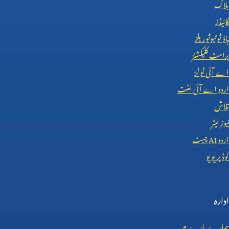
بلاگ
گائیڈز
ہاؤ ٹو ٹیوٹوریلز
پرامٹ کلیکشنز
اے آئی ٹولز
اردو اے آئی لغت
تلاش
نیوز لیٹر
اردو
AI
چیٹ
کوڈ پریویو
ادارہ
ہمارے بارے میں