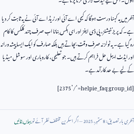
آخر میں یہ کہنا درست ہوگا کہ کیمی اے آئی اور زیڈ اے آئی نے یہ ثابت کر دیا
ہے۔ کہ پریزنٹیشنز، پی ڈی ایفز اور ای بکس بنانا اب صرف چند کلکس کا کام
رہ گیا ہے۔ یہ ٹولز نہ صرف وقت بچاتے ہیں بلکہ صارف کو ایک ایسا پیشہ ورانہ
اور ایڈٹ ایبل حل فراہم کرتے ہیں۔ جو تعلیمی، کاروباری اور سوشل میڈیا
کے لیے بے حد کارآمد ہے۔
]
2375’/
=‘
helpie_faq group_id
[
آخری بار تصدیق:
8
ستمبر،
2025
— اگر اسکرین مختلف نظر آئے تو
یہاں بتائیں