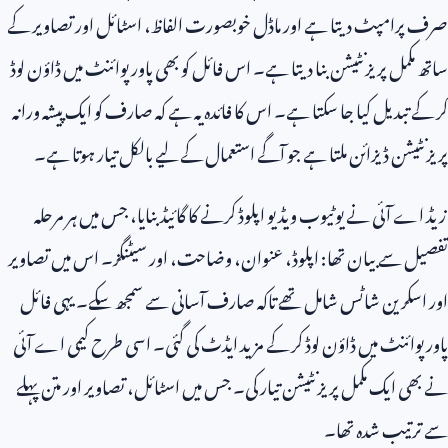
صرف پرامپٹ دیتا ہے اور ماڈل خوبصورت الفاظ، اسٹائل اور تصاویر کے
ساتھ مکمل پریزنٹیشن بنا دیتا ہے۔ اس فائل کو بھی پاور پوائنٹ میں ڈاؤن لوڈ
کر کے تبدیل کیا جا سکتا ہے۔ اس کا فائدہ یہ ہے کہ صارف کو ایک پیشہ ورانہ
پریزنٹیشن ڈیزائن ملتا ہے جو آگے استعمال کے لیے بالکل تیار ہوتا ہے۔
زیڈ اے آئی نے یوٹیوب ویڈیو اپلوڈ کرنے کا گائیڈ بنایا، جس میں ہر مرحلہ
تفصیل سے بیان تھا: اپلوڈ، عنوان، وضاحت، اور سیٹنگز۔ اس میں تصاویر
اور اسکرین شاٹس شامل تھے تاکہ صارف آسانی سے سمجھ سکے۔ یہی فائل
پاور پوائنٹ میں ڈاؤن لوڈ کر کے مزید ایڈٹ کی گئی۔ اسی طرح کیمی اے آئی
نے بھی ایک مکمل پریزنٹیشن تیار کی۔ جس میں اسٹائل، تصاویر اور متن پہلے
سے ترتیب شدہ تھا۔