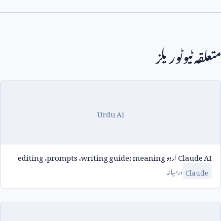
متعلقہ ٹیوٹوریلز
Urdu Ai
Claude AI
اردو
writing guide: meaning
،
prompts
،
editing
درمیانہ
Claude