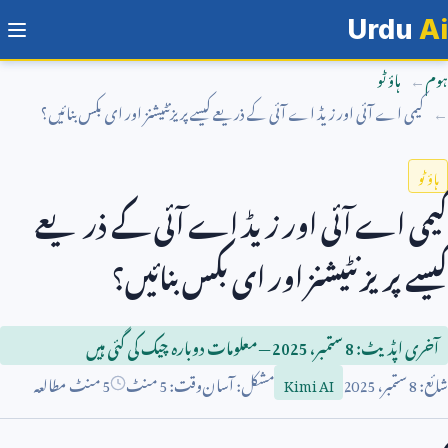
Urdu
Ai
ہوم
ہاؤ ٹو
کیمی اے آئی اور زیڈ اے آئی کے ذریعے کیسے پریزنٹیشنز اور ای بکس بنائیں؟
ہاؤ ٹو
کیمی اے آئی اور زیڈ اے آئی کے ذریعے
کیسے پریزنٹیشنز اور ای بکس بنائیں؟
آخری اپڈیٹ:
8
ستمبر،
2025
— معلومات دوبارہ چیک کی گئی ہیں
شائع:
8
ستمبر،
2025
مشکل: آسان
وقت:
5
منٹ
5 منٹ مطالعہ
Kimi AI