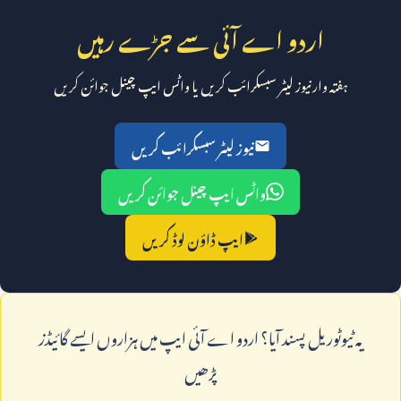
اردو اے آئی سے جڑے رہیں
ہفتہ وار نیوز لیٹر سبسکرائب کریں یا واٹس ایپ چینل جوائن کریں
نیوز لیٹر سبسکرائب کریں
واٹس ایپ چینل جوائن کریں
ایپ ڈاؤن لوڈ کریں
يہ ٹيوٹوريل پسند آيا؟ اردو اے آئی ايپ ميں ہزاروں ايسے گائيڈز
پڑھيں