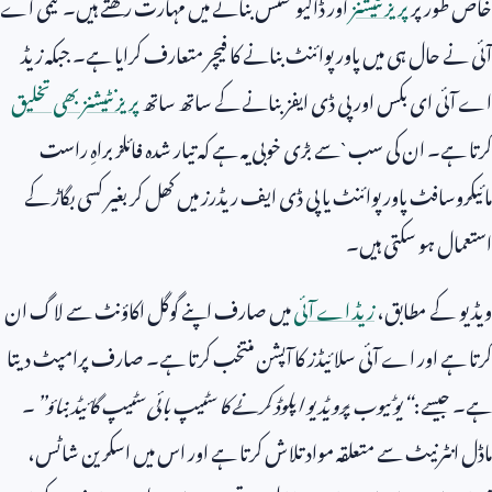
خاص طور پر
پریزنٹیشنز
اور ڈاکیومنٹس بنانے میں مہارت رکھتے ہیں۔ کیمی اے
آئی نے حال ہی میں پاور پوائنٹ بنانے کا فیچر متعارف کرایا ہے۔ جبکہ زیڈ
اے آئی ای بکس اور پی ڈی ایفز بنانے کے ساتھ ساتھ
پریزنٹیشنز بھی تخلیق
کرتا ہے۔ ان کی سب `سے بڑی خوبی یہ ہے کہ تیار شدہ فائلز براہِ راست
مائیکروسافٹ پاور پوائنٹ یا پی ڈی ایف ریڈرز میں کھل کر بغیر کسی بگاڑ کے
استعمال ہو سکتی ہیں۔
ویڈیو کے مطابق،
زیڈ اے آئی
میں صارف اپنے گوگل اکاؤنٹ سے لاگ ان
کرتا ہے اور اے آئی سلائیڈز کا آپشن منتخب کرتا ہے۔ صارف پرامپٹ دیتا
ہے۔ جیسے:
“
یوٹیوب پرویڈیو اپلوڈ کرنے کا سٹیپ بائی سٹیپ گائیڈ بناؤ
”
۔
ماڈل انٹرنیٹ سے متعلقہ مواد تلاش کرتا ہے اور اس میں اسکرین شاٹس،