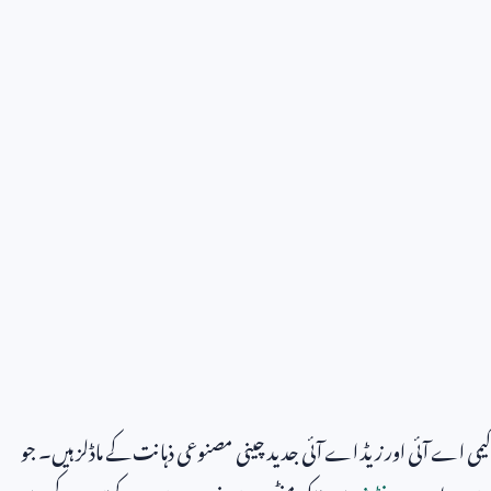
کیمی اے آئی اور زیڈ اے آئی جدید چینی مصنوعی ذہانت کے ماڈلز ہیں۔ جو