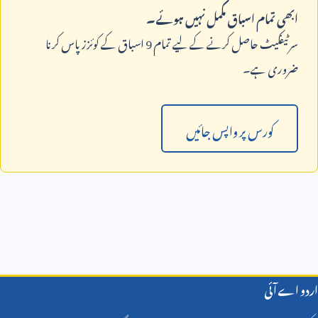
ابھی تمام اسباق مکمل نہیں ہوئے۔
سرٹیفکیٹ حاصل کرنے کے لیے تمام
9
اسباق کے کوئزز پاس کرنا
ضروری ہے۔
کورس پر واپس جائیں
اردو اے آئی