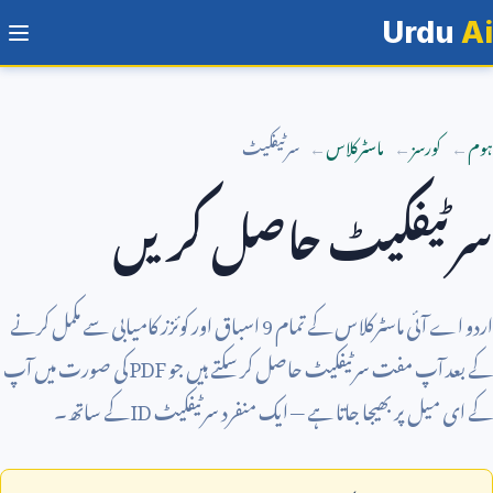
Urdu
Ai
ہوم
کورسز
ماسٹرکلاس
سرٹیفکیٹ
سرٹیفکیٹ حاصل کریں
اردو اے آئی ماسٹرکلاس کے تمام
9
اسباق اور کوئزز کامیابی سے مکمل کرنے
کے بعد آپ مفت سرٹیفکیٹ حاصل کر سکتے ہیں جو
PDF
کی صورت میں آپ
کے ای میل پر بھیجا جاتا ہے — ایک منفرد سرٹیفکیٹ
ID
کے ساتھ۔