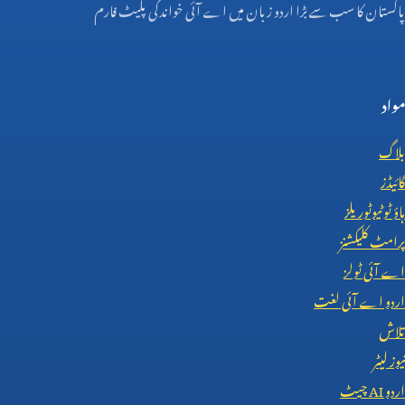
پاکستان کا سب سے بڑا اردو زبان میں اے آئی خواندگی پلیٹ فارم
مواد
بلاگ
گائیڈز
ہاؤ ٹو ٹیوٹوریلز
پرامٹ کلیکشنز
اے آئی ٹولز
اردو اے آئی لغت
تلاش
نیوز لیٹر
اردو
AI
چیٹ