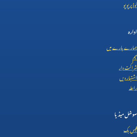
کوڈ پریویو
ادارہ
ہمارے بارے میں
ٹیم
شراکت دار
اشتہار دیں
رابطہ
سوشل میڈیا
فیس بک