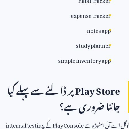
expense tracker
notes app
study planner
simple inventory app
Play Stor
پر ڈالنے سے پہلے کیا
اننا ضروری ہے؟
ے آئی اسٹوڈیو سے
Play Console
کے
internal testing