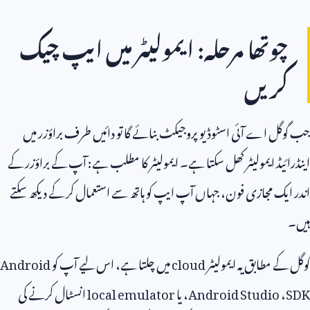
وتھا مرحلہ: ایمولیٹر میں ایپ چیک
ریں
ل اے آئی اسٹوڈیو پروجیکٹ بنائے گا تو دائیں طرف براؤزر میں
ئیڈ ایمولیٹر کھل سکتا ہے۔ ایمولیٹر کا مطلب ہے: آپ کے براؤزر کے
یک مجازی فون، جہاں آپ ایپ کو ہاتھ سے استعمال کر کے دیکھ سکتے
ے مطابق یہ ایمولیٹر
cloud
میں چلتا ہے، اس لیے آپ کو
Android
Android Studio
، یا
local emulator
انسٹال کرنے کی