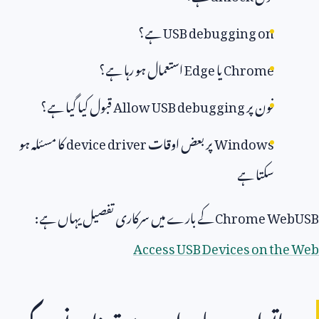
USB debugging on
ہے؟
Chrome
یا
Edge
استعمال ہو رہا ہے؟
فون پر
Allow USB debugging
قبول کیا گیا ہے؟
Windows
پر بعض اوقات
device driver
کا مسئلہ ہو
سکتا ہے
Chrome We
کے بارے میں سرکاری تفصیل یہاں ہے:
Access USB Devices on the