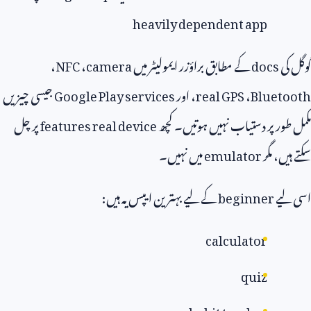
heavily dependent app
ی
docs
کے مطابق براؤزر ایمولیٹر میں
camera
،
NFC
،
Bluet
،
real GPS
، اور
Google Play services
جیسی چیزیں
ور پر دستیاب نہیں ہوتیں۔ کچھ
features real device
پر چل
ں، مگر
emulator
میں نہیں۔
یے
beginner
کے لیے بہترین ایپس یہ ہیں:
calculator
quiz
habit tracker