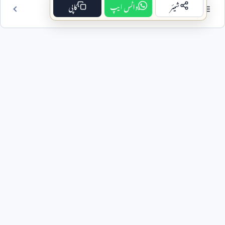
شیئر
واٹس ایپ
کاپی
فہرست مضمون