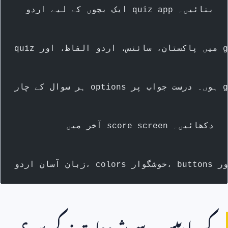
چوں کے لیے اردو quiz app بنائیں۔
 میں score screen دکھائیں۔
ن ایپس سے شروعات نہ کریں؟