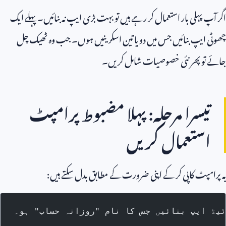
 پہلی بار استعمال کر رہے ہیں تو بہت بڑی ایپ نہ بنائیں۔ پہلے ایک
ایپ بنائیں جس میں دو یا تین اسکرینیں ہوں۔ جب وہ ٹھیک چل
تو پھر نئی خصوصیات شامل کریں۔
یسرا مرحلہ: پہلا مضبوط پرامپٹ
ستعمال کریں
مپٹ کاپی کر کے اپنی ضرورت کے مطابق بدل سکتے ہیں:
ایپ بنائیں جس کا نام "روزانہ حساب" ہو۔