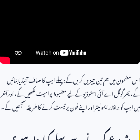
ون میں ہم تین چیزیں کریں گے: پہلے ایپ کا صاف آئیڈیا بنائیں
ر گوگل اے آئی اسٹوڈیو کے لیے مضبوط پرامپٹ لکھیں گے، اور آخر
پ کو براؤزر ایمولیٹر اور اپنے فون پر ٹیسٹ کرنے کا طریقہ سمجھیں گے۔
روع کرنے سے پہلے کیا چاہیے؟