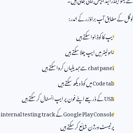
ے مطابق آپ براؤزر کے اندر:
ایپ کا کوڈ بنوا سکتے ہیں
ایمولیٹر میں ایپ چلا سکتے ہیں
chat panel
سے تبدیلیاں کروا سکتے ہیں
Code tab
میں کوڈ دیکھ سکتے ہیں
USB
کے ذریعے اپنے فون پر ایپ انسٹال کر سکتے ہیں
Google Play Console
کے
internal testing track
پر ٹیسٹ ورژن شائع کر سکتے ہیں