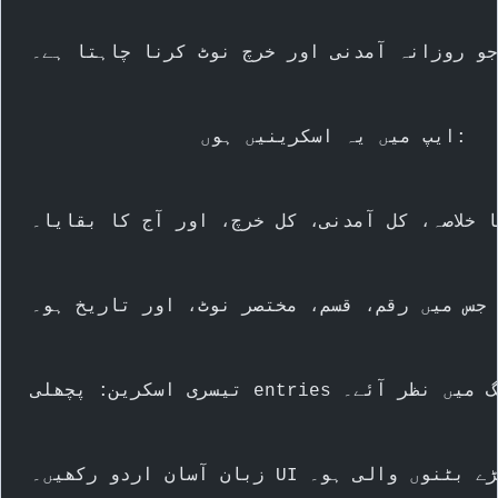
وزانہ آمدنی اور خرچ نوٹ کرنا چاہتا ہے۔
ہوں:
اصہ، کل آمدنی، کل خرچ، اور آج کا بقایا۔
میں رقم، قسم، مختصر نوٹ، اور تاریخ ہو۔
نگ میں نظر آئے۔
ور بڑے بٹنوں والی ہو۔