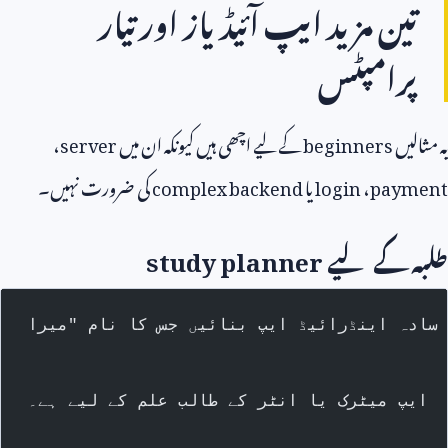
ین مزید ایپ آئیڈیاز اور تیار
رامپٹس
لیں
beginners
کے لیے اچھی ہیں کیونکہ ان میں
server
،
pay
،
login
یا
complex backend
کی ضرورت نہیں۔
 کے لیے
study planner
پ میٹرک یا انٹر کے طالب علم کے لیے ہے۔