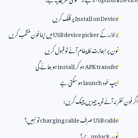
Install on Device
پر کلک کریں
براؤزر کے
USB device picker
میں اپنا فون منتخب کریں
فون پر اجازت کا پیغام آئے تو قبول کریں
APK transfer
ہو کر
install
ہو جائے گی
ایپ خود
launch
ہو سکتی ہے
ن نظر نہ آئے تو یہ چیزیں چیک کریں:
USB cable
صرف
charging cable
تو نہیں؟
فون
unlock
ہے؟