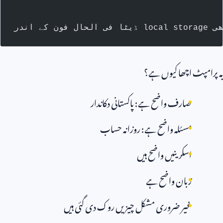
مپٹ اچھا کیوں ہے؟
صارف واضح ہے: پاکستانی دکاندار
مسئلہ واضح ہے: روزانہ حساب
اسکرینیں واضح ہیں
زبان واضح ہے
غیر ضروری مشکل چیزیں روک دی گئی ہیں