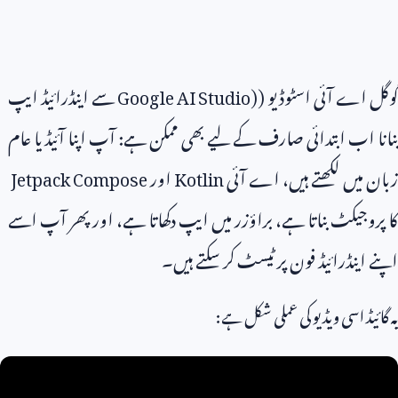
اے آئی اسٹوڈیو (
Google AI Studio)
سے اینڈرائیڈ ایپ
 اب ابتدائی صارف کے لیے بھی ممکن ہے: آپ اپنا آئیڈیا عام
میں لکھتے ہیں، اے آئی
Kotlin
اور
Jetpack Compose
جیکٹ بناتا ہے، براؤزر میں ایپ دکھاتا ہے، اور پھر آپ اسے
ینڈرائیڈ فون پر ٹیسٹ کر سکتے ہیں۔
یڈ اسی ویڈیو کی عملی شکل ہے: