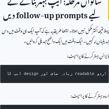
اتواں مرحلہ: ایپ بہتر بنانے کے
یے
follow-up prompts
دیں
تیجہ اکثر مکمل نہیں ہوتا۔ اچھا طریقہ یہ ہے کہ آپ ایک ہی وقت میں دس
اں نہ کہیں۔ ایک وقت میں ایک واضح تبدیلی کروائیں۔
 بہتر کرنے کا پرامپٹ:
ہتر کرنے کا پرامپٹ: