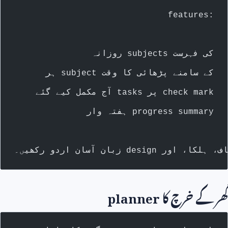
features
انہ subjects کی فہرست
 subject کے سامنے پڑھائی کا وقت
مکمل کیے گئے tasks پر check mark
تہ وار progress summary
کے خرچ کا
planner